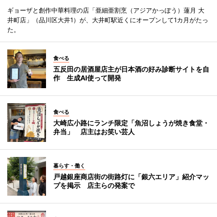
ギョーザと創作中華料理の店「亜細亜割烹（アジアかっぽう）蓮月 大
井町店」（品川区大井1）が、大井町駅近くにオープンして1カ月がたっ
た。
食べる
五反田の居酒屋店主が日本酒の好み診断サイトを自
作 生成AI使って開発
食べる
大崎広小路にランチ限定「魚沼しょうが焼き食堂・
弁当」 店主はお笑い芸人
暮らす・働く
戸越銀座商店街の街路灯に「銀六エリア」紹介マッ
プを掲示 店主らの発案で