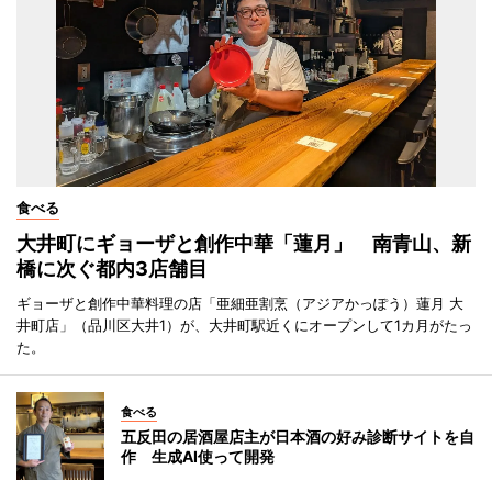
食べる
大井町にギョーザと創作中華「蓮月」 南青山、新
橋に次ぐ都内3店舗目
ギョーザと創作中華料理の店「亜細亜割烹（アジアかっぽう）蓮月 大
井町店」（品川区大井1）が、大井町駅近くにオープンして1カ月がたっ
た。
食べる
五反田の居酒屋店主が日本酒の好み診断サイトを自
作 生成AI使って開発