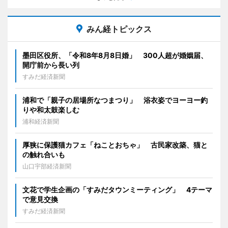
みん経トピックス
墨田区役所、「令和8年8月8日婚」 300人超が婚姻届、
開庁前から長い列
すみだ経済新聞
浦和で「親子の居場所なつまつり」 浴衣姿でヨーヨー釣
りや和太鼓楽しむ
浦和経済新聞
厚狭に保護猫カフェ「ねことおちゃ」 古民家改築、猫と
の触れ合いも
山口宇部経済新聞
文花で学生企画の「すみだタウンミーティング」 4テーマ
で意見交換
すみだ経済新聞