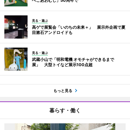
ぺこあおむし」50周年で
見る・遊ぶ
高ゲで展覧会「いのちの未来＋」 展示外企画で夏
目漱石アンドロイドも
見る・遊ぶ
武蔵小山で「明和電機 オモチャができるまで
展」 大型トイなど展示100点超
もっと見る
暮らす・働く