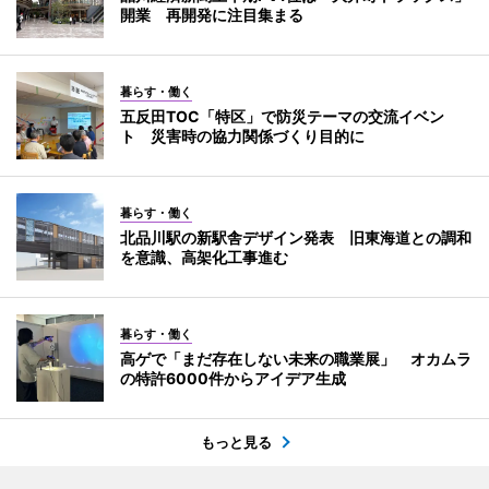
開業 再開発に注目集まる
暮らす・働く
五反田TOC「特区」で防災テーマの交流イベン
ト 災害時の協力関係づくり目的に
暮らす・働く
北品川駅の新駅舎デザイン発表 旧東海道との調和
を意識、高架化工事進む
暮らす・働く
高ゲで「まだ存在しない未来の職業展」 オカムラ
の特許6000件からアイデア生成
もっと見る