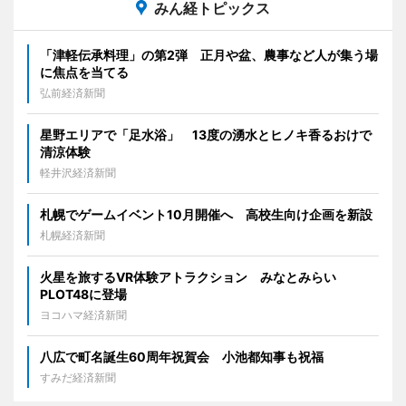
みん経トピックス
「津軽伝承料理」の第2弾 正月や盆、農事など人が集う場
に焦点を当てる
弘前経済新聞
星野エリアで「足水浴」 13度の湧水とヒノキ香るおけで
清涼体験
軽井沢経済新聞
札幌でゲームイベント10月開催へ 高校生向け企画を新設
札幌経済新聞
火星を旅するVR体験アトラクション みなとみらい
PLOT48に登場
ヨコハマ経済新聞
八広で町名誕生60周年祝賀会 小池都知事も祝福
すみだ経済新聞