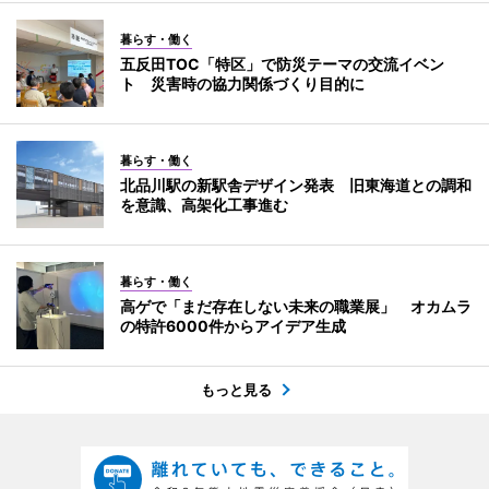
暮らす・働く
五反田TOC「特区」で防災テーマの交流イベン
ト 災害時の協力関係づくり目的に
暮らす・働く
北品川駅の新駅舎デザイン発表 旧東海道との調和
を意識、高架化工事進む
暮らす・働く
高ゲで「まだ存在しない未来の職業展」 オカムラ
の特許6000件からアイデア生成
もっと見る