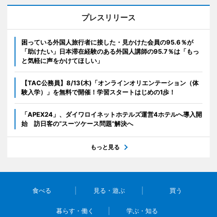
プレスリリース
困っている外国人旅行者に接した・見かけた会員の95.6％が
「助けたい」日本滞在経験のある外国人講師の95.7％は「もっ
と気軽に声をかけてほしい」
【TAC公務員】8/13(木)「オンラインオリエンテーション（体
験入学）」を無料で開催！学習スタートはじめの1歩！
「APEX24」、ダイワロイネットホテルズ運営4ホテルへ導入開
始 訪日客の“スーツケース問題”解決へ
もっと見る
食べる
見る・遊ぶ
買う
暮らす・働く
学ぶ・知る