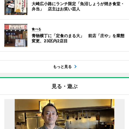
大崎広小路にランチ限定「魚沼しょうが焼き食堂・
弁当」 店主はお笑い芸人
食べる
青物横丁に「定食のまる大」 前店「庄や」を業態
変更、23区内2店目
もっと見る
見る・遊ぶ