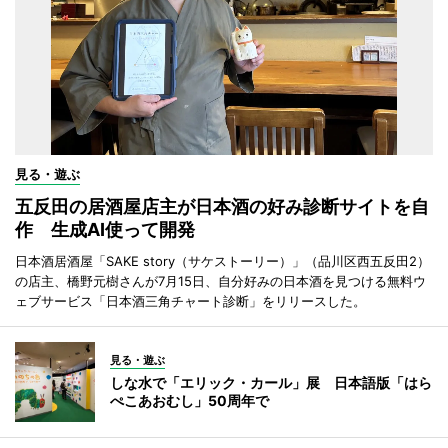
見る・遊ぶ
五反田の居酒屋店主が日本酒の好み診断サイトを自
作 生成AI使って開発
日本酒居酒屋「SAKE story（サケストーリー）」（品川区西五反田2）
の店主、橋野元樹さんが7月15日、自分好みの日本酒を見つける無料ウ
ェブサービス「日本酒三角チャート診断」をリリースした。
見る・遊ぶ
しな水で「エリック・カール」展 日本語版「はら
ぺこあおむし」50周年で