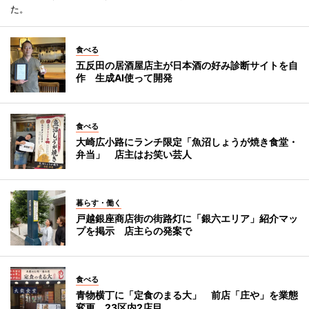
た。
食べる
五反田の居酒屋店主が日本酒の好み診断サイトを自
作 生成AI使って開発
食べる
大崎広小路にランチ限定「魚沼しょうが焼き食堂・
弁当」 店主はお笑い芸人
暮らす・働く
戸越銀座商店街の街路灯に「銀六エリア」紹介マッ
プを掲示 店主らの発案で
食べる
青物横丁に「定食のまる大」 前店「庄や」を業態
変更、23区内2店目