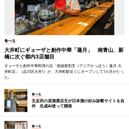
食べる
大井町にギョーザと創作中華「蓮月」 南青山、新
橋に次ぐ都内3店舗目
ギョーザと創作中華料理の店「亜細亜割烹（アジアかっぽう）蓮月 大
井町店」（品川区大井1）が、大井町駅近くにオープンして1カ月がたっ
た。
食べる
五反田の居酒屋店主が日本酒の好み診断サイトを自
作 生成AI使って開発
食べる