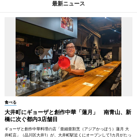
最新ニュース
食べる
大井町にギョーザと創作中華「蓮月」 南青山、新
橋に次ぐ都内3店舗目
ギョーザと創作中華料理の店「亜細亜割烹（アジアかっぽう）蓮月 大
井町店」（品川区大井1）が、大井町駅近くにオープンして1カ月がたっ