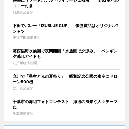
熱海にリゾートホテル「ヴィラージュ熱海」 全82室バル
コニー付き
熱海経済新聞
下田でバレー「IZUBLUE CUP」 優勝賞品はオリジナルT
シャツ
伊豆下田経済新聞
葛西臨海水族園で夜間開園「水族園で夕涼み」 ペンギン
夕暮れガイドも
江戸川経済新聞
立川で「星空と光の夏祭り」 昭和記念公園の夜空にドロ
ーン500機
立川経済新聞
千葉市の海辺フォトコンテスト 海辺の風景や人々テーマ
に
千葉経済新聞