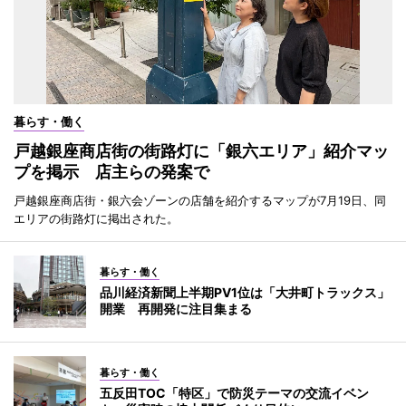
暮らす・働く
戸越銀座商店街の街路灯に「銀六エリア」紹介マッ
プを掲示 店主らの発案で
戸越銀座商店街・銀六会ゾーンの店舗を紹介するマップが7月19日、同
エリアの街路灯に掲出された。
暮らす・働く
品川経済新聞上半期PV1位は「大井町トラックス」
開業 再開発に注目集まる
暮らす・働く
五反田TOC「特区」で防災テーマの交流イベン