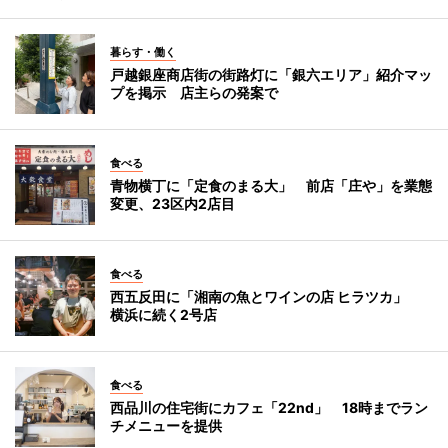
暮らす・働く
戸越銀座商店街の街路灯に「銀六エリア」紹介マッ
プを掲示 店主らの発案で
食べる
青物横丁に「定食のまる大」 前店「庄や」を業態
変更、23区内2店目
食べる
西五反田に「湘南の魚とワインの店 ヒラツカ」
横浜に続く2号店
食べる
西品川の住宅街にカフェ「22nd」 18時までラン
チメニューを提供