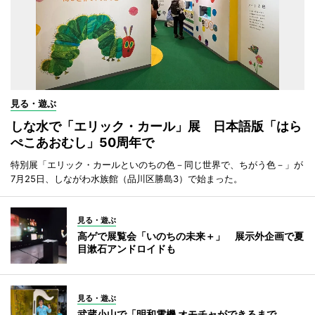
見る・遊ぶ
しな水で「エリック・カール」展 日本語版「はら
ぺこあおむし」50周年で
特別展「エリック・カールといのちの色－同じ世界で、ちがう色－」が
7月25日、しながわ水族館（品川区勝島3）で始まった。
見る・遊ぶ
高ゲで展覧会「いのちの未来＋」 展示外企画で夏
目漱石アンドロイドも
見る・遊ぶ
武蔵小山で「明和電機 オモチャができるまで