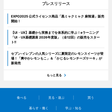
プレスリリース
EXPO2025 公式ライセンス商品「黒ミャクミャク 麻辣湯」販売
開始！
【UI・UX】基礎から実務までを体系的に学ぶ！eラーニング
「UI・UX基礎講座 2026年度版」（全12回）の販売をスター
ト!!
セブン‐イレブンの人気シリーズに夏限定のレモンスイーツが登
場！「爽やかレモンもこ」＆「かじるレモンチーズケーキ」が
新発売
もっと見る
食べる
見る・遊ぶ
買う
暮らす・働く
学ぶ・知る