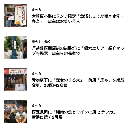
食べる
大崎広小路にランチ限定「魚沼しょうが焼き食堂・
弁当」 店主はお笑い芸人
暮らす・働く
戸越銀座商店街の街路灯に「銀六エリア」紹介マッ
プを掲示 店主らの発案で
食べる
青物横丁に「定食のまる大」 前店「庄や」を業態
変更、23区内2店目
食べる
西五反田に「湘南の魚とワインの店 ヒラツカ」
横浜に続く2号店