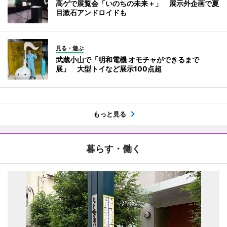
高ゲで展覧会「いのちの未来＋」 展示外企画で夏
目漱石アンドロイドも
見る・遊ぶ
武蔵小山で「明和電機 オモチャができるまで
展」 大型トイなど展示100点超
もっと見る
暮らす・働く