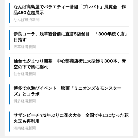
なんば高島屋でバラエティー番組「プレバト」展覧会 作
品450点超展示
なんば経済新聞
伊良コーラ、浅草観音前に直営5店舗目 「300年続く店」
目指す
浅草経済新聞
仙台七夕まつり開幕 中心部商店街に大型飾り300本、青
空の下で風に揺れ
仙台経済新聞
博多で水遊びイベント 映画「ミニオンズ＆モンスター
ズ」とコラボ
博多経済新聞
サザンビーチで2年ぶりに花火大会 全国で中止になった花
火玉も再利用
湘南経済新聞