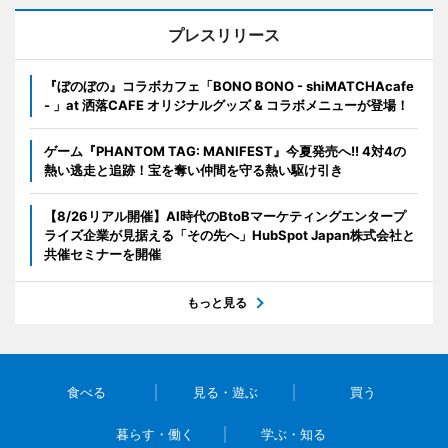
プレスリリース
『ぼのぼの』コラボカフェ「BONO BONO - shiMATCHAcafe
- 」at 洒落CAFE オリジナルグッズ & コラボメニューが登場！
ゲーム『PHANTOM TAG: MANIFEST』今夏発売へ!! 4対4の
熱い逃走と追跡！宝を奪い仲間を守る熱い駆け引き
【8/26リアル開催】AI時代のBtoBマーケティングエンタープ
ライズ企業が見据える「その先へ」HubSpot Japan株式会社と
共催セミナーを開催
もっと見る
食べる
見る・遊ぶ
買う
暮らす・働く
学ぶ・知る