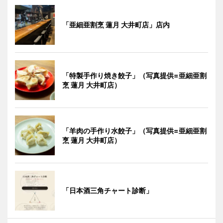
「亜細亜割烹 蓮月 大井町店」店内
「特製手作り焼き餃子」（写真提供=亜細亜割
烹 蓮月 大井町店）
「羊肉の手作り水餃子」（写真提供=亜細亜割
烹 蓮月 大井町店）
「日本酒三角チャート診断」