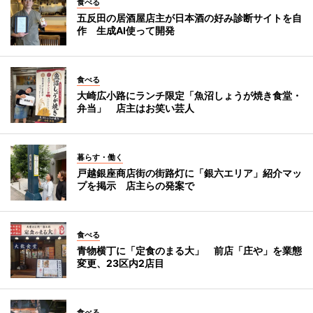
食べる
五反田の居酒屋店主が日本酒の好み診断サイトを自
作 生成AI使って開発
食べる
大崎広小路にランチ限定「魚沼しょうが焼き食堂・
弁当」 店主はお笑い芸人
暮らす・働く
戸越銀座商店街の街路灯に「銀六エリア」紹介マッ
プを掲示 店主らの発案で
食べる
青物横丁に「定食のまる大」 前店「庄や」を業態
変更、23区内2店目
食べる