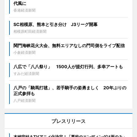
代風に
香港経済新聞
SC相模原、熊本と引き分け J3リーグ開幕
相模原町田経済新聞
関門海峡花火大会、無料エリアなしの門司側をライブ配信
小倉経済新聞
八広で「八八祭り」 1500人が提灯行列、多幸アートも
すみだ経済新聞
八戸の「騎馬打毬」、若手騎手の姿勇ましく 20年ぶりの
正式参拝も
八戸経済新聞
プレスリリース
本編完結＆TVアニメ化決定！「悪役のエンディングは死のみ」