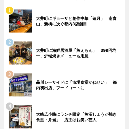
大井町にギョーザと創作中華「蓮月」 南青
山、新橋に次ぐ都内3店舗目
大井町に海鮮居酒屋「魚えもん」 399円均
一、炉端焼きメニューも用意
品川シーサイドに「市場食堂かねせい」 都
内初出店、フードコートに
大崎広小路にランチ限定「魚沼しょうが焼き
食堂・弁当」 店主はお笑い芸人