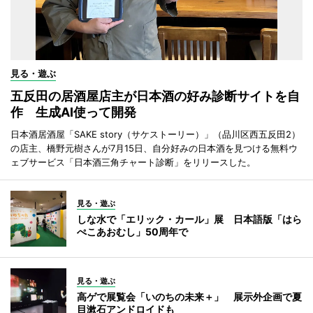
見る・遊ぶ
五反田の居酒屋店主が日本酒の好み診断サイトを自
作 生成AI使って開発
日本酒居酒屋「SAKE story（サケストーリー）」（品川区西五反田2）
の店主、橋野元樹さんが7月15日、自分好みの日本酒を見つける無料ウ
ェブサービス「日本酒三角チャート診断」をリリースした。
見る・遊ぶ
しな水で「エリック・カール」展 日本語版「はら
ぺこあおむし」50周年で
見る・遊ぶ
高ゲで展覧会「いのちの未来＋」 展示外企画で夏
目漱石アンドロイドも