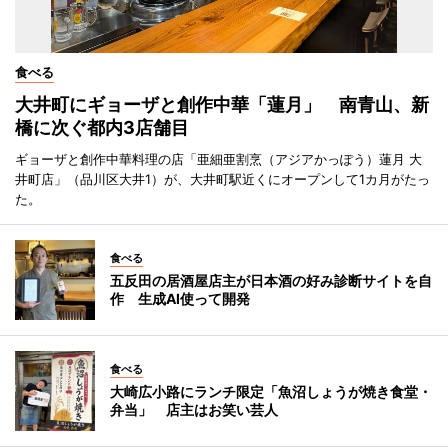
食べる
大井町にギョーザと創作中華「蓮月」 南青山、新
橋に次ぐ都内3店舗目
ギョーザと創作中華料理の店「亜細亜割烹（アジアかっぽう）蓮月 大
井町店」（品川区大井1）が、大井町駅近くにオープンして1カ月がたっ
た。
食べる
五反田の居酒屋店主が日本酒の好み診断サイトを自
作 生成AI使って開発
食べる
大崎広小路にランチ限定「魚沼しょうが焼き食堂・
弁当」 店主はお笑い芸人