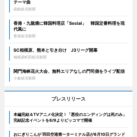
テーマ曲
函館経済新聞
香港・九龍塘に韓国料理店「Social」 韓国定番料理を現
代風に
香港経済新聞
SC相模原、熊本と引き分け J3リーグ開幕
相模原町田経済新聞
関門海峡花火大会、無料エリアなしの門司側をライブ配信
小倉経済新聞
プレスリリース
本編完結＆TVアニメ化決定！「悪役のエンディングは死のみ」
完結記念イベントを8/9よりピッコマで開催
おにぎりこんが 羽田空港第一ターミナル店が8月10日グランド