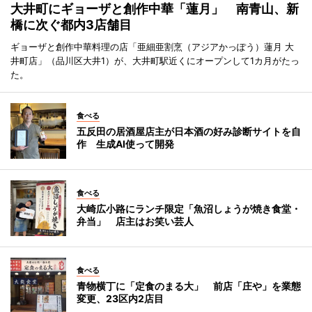
大井町にギョーザと創作中華「蓮月」 南青山、新
橋に次ぐ都内3店舗目
ギョーザと創作中華料理の店「亜細亜割烹（アジアかっぽう）蓮月 大
井町店」（品川区大井1）が、大井町駅近くにオープンして1カ月がたっ
た。
食べる
五反田の居酒屋店主が日本酒の好み診断サイトを自
作 生成AI使って開発
食べる
大崎広小路にランチ限定「魚沼しょうが焼き食堂・
弁当」 店主はお笑い芸人
食べる
青物横丁に「定食のまる大」 前店「庄や」を業態
変更、23区内2店目