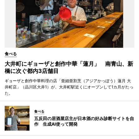
食べる
大井町にギョーザと創作中華「蓮月」 南青山、新
橋に次ぐ都内3店舗目
ギョーザと創作中華料理の店「亜細亜割烹（アジアかっぽう）蓮月 大
井町店」（品川区大井1）が、大井町駅近くにオープンして1カ月がたっ
た。
食べる
五反田の居酒屋店主が日本酒の好み診断サイトを自
作 生成AI使って開発