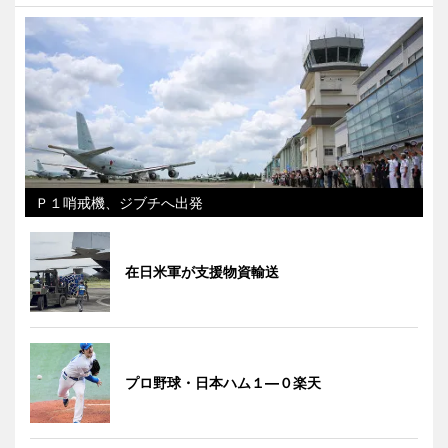
Ｐ１哨戒機、ジブチへ出発
在日米軍が支援物資輸送
プロ野球・日本ハム１―０楽天