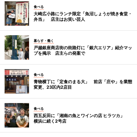
食べる
大崎広小路にランチ限定「魚沼しょうが焼き食堂・
弁当」 店主はお笑い芸人
暮らす・働く
戸越銀座商店街の街路灯に「銀六エリア」紹介マッ
プを掲示 店主らの発案で
食べる
青物横丁に「定食のまる大」 前店「庄や」を業態
変更、23区内2店目
食べる
西五反田に「湘南の魚とワインの店 ヒラツカ」
横浜に続く2号店