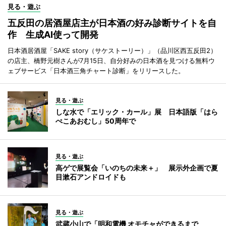
見る・遊ぶ
五反田の居酒屋店主が日本酒の好み診断サイトを自
作 生成AI使って開発
日本酒居酒屋「SAKE story（サケストーリー）」（品川区西五反田2）
の店主、橋野元樹さんが7月15日、自分好みの日本酒を見つける無料ウ
ェブサービス「日本酒三角チャート診断」をリリースした。
見る・遊ぶ
しな水で「エリック・カール」展 日本語版「はら
ぺこあおむし」50周年で
見る・遊ぶ
高ゲで展覧会「いのちの未来＋」 展示外企画で夏
目漱石アンドロイドも
見る・遊ぶ
武蔵小山で「明和電機 オモチャができるまで