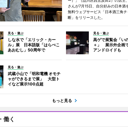
ー）」（品川区西五反田2）の店主
さんが7月15日、自分好みの日本酒
無料ウェブサービス「日本酒三角チ
断」をリリースした。
見る・遊ぶ
見る・遊ぶ
しな水で「エリック・カー
高ゲで展覧会「い
ル」展 日本語版「はらぺこ
＋」 展示外企画
あおむし」50周年で
アンドロイドも
見る・遊ぶ
武蔵小山で「明和電機 オモチ
ャができるまで展」 大型ト
イなど展示100点超
もっと見る
・働く