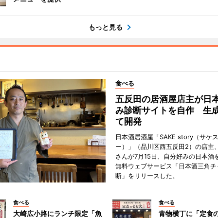
もっと見る
食べる
五反田の居酒屋店主が日
み診断サイトを自作 生成
て開発
日本酒居酒屋「SAKE story（サケ
ー）」（品川区西五反田2）の店主
さんが7月15日、自分好みの日本酒
無料ウェブサービス「日本酒三角チ
断」をリリースした。
食べる
食べる
大崎広小路にランチ限定「魚
青物横丁に「定食