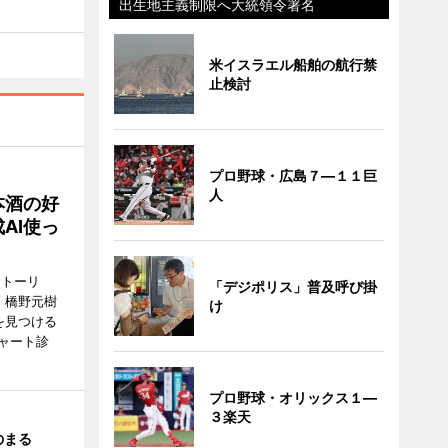
出生地主義制限へ大統領令署名
米イスラエル船舶の航行禁
止検討
プロ野球・広島７―１１巨
人
本酒の好
AI使っ
ストーリ
「デジポリス」普及呼び掛
、橋野元樹
け
を見つける
ャート診
プロ野球・オリックス１―
３楽天
のまる