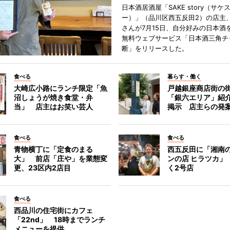
日本酒居酒屋「SAKE story（サケ
ー）」（品川区西五反田2）の店主
さんが7月15日、自分好みの日本酒
無料ウェブサービス「日本酒三角チ
断」をリリースした。
食べる
暮らす・働く
大崎広小路にランチ限定「魚
戸越銀座商店街の
沼しょうが焼き食堂・弁
「銀六エリア」紹
当」 店主はお笑い芸人
掲示 店主らの発
食べる
食べる
青物横丁に「定食のまる
西五反田に「湘南
大」 前店「庄や」を業態変
ンの店 ヒラツカ」
更、23区内2店目
く2号店
食べる
西品川の住宅街にカフェ
「22nd」 18時までランチ
メニューを提供