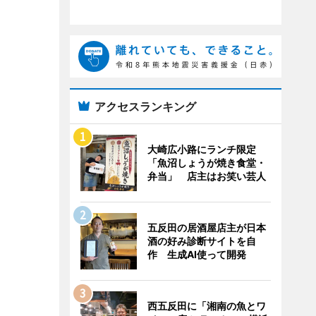
アクセスランキング
大崎広小路にランチ限定
「魚沼しょうが焼き食堂・
弁当」 店主はお笑い芸人
五反田の居酒屋店主が日本
酒の好み診断サイトを自
作 生成AI使って開発
西五反田に「湘南の魚とワ