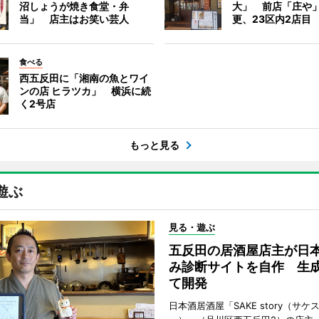
沼しょうが焼き食堂・弁
大」 前店「庄や
当」 店主はお笑い芸人
更、23区内2店目
食べる
西五反田に「湘南の魚とワイ
ンの店 ヒラツカ」 横浜に続
く2号店
もっと見る
遊ぶ
見る・遊ぶ
五反田の居酒屋店主が日
み診断サイトを自作 生成
て開発
日本酒居酒屋「SAKE story（サケ