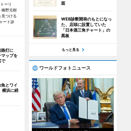
面
ストーリ
、橋野元樹
を見つける
WEB診断開発のもとになっ
ャート診
た、店頭に設置していた
「日本酒三角チャート」の
黒板
もっと見る
街路灯に
介マップを
案で
ワールドフォトニュース
の魚とワイ
 横浜に続