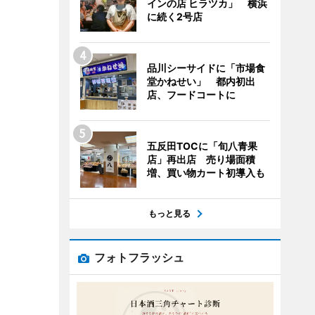
インの店 ヒラツカ」 横浜
に続く2号店
品川シーサイドに「市場食
堂かねせい」 都内初出
店、フードコートに
五反田TOCに「旬八青果
店」再出店 売り場面積
増、買い物カート初導入も
もっと見る
フォトフラッシュ