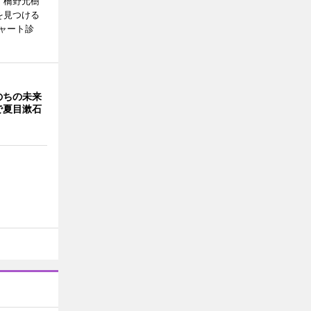
、橋野元樹
を見つける
ャート診
のちの未来
で夏目漱石