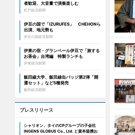
者歓迎、大音量で演奏楽しむ
松戸経済新聞
伊豆の国で「IZURUFES」 CHEHONら
出演、地元勢も
伊豆の国経済新聞
伊東の宿・グランベール伊豆で「旅する
お茶会」台湾編 特製ランチも
伊東経済新聞
飯田線大学、飯田線缶バッジ第2弾「開
運セット」など5種発売
飯田経済新聞
プレスリリース
シャリオン、タイのCPグループの子会社
INGENS GLOBUS Co., Ltd. と資本提携お