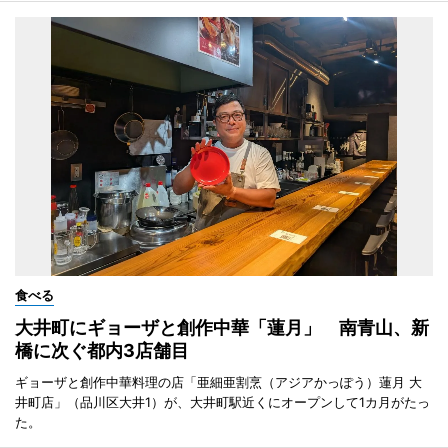
食べる
大井町にギョーザと創作中華「蓮月」 南青山、新
橋に次ぐ都内3店舗目
ギョーザと創作中華料理の店「亜細亜割烹（アジアかっぽう）蓮月 大
井町店」（品川区大井1）が、大井町駅近くにオープンして1カ月がたっ
た。