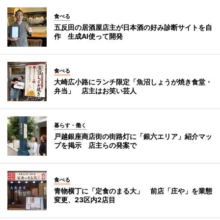
食べる
五反田の居酒屋店主が日本酒の好み診断サイトを自
作 生成AI使って開発
食べる
大崎広小路にランチ限定「魚沼しょうが焼き食堂・
弁当」 店主はお笑い芸人
暮らす・働く
戸越銀座商店街の街路灯に「銀六エリア」紹介マッ
プを掲示 店主らの発案で
食べる
青物横丁に「定食のまる大」 前店「庄や」を業態
変更、23区内2店目