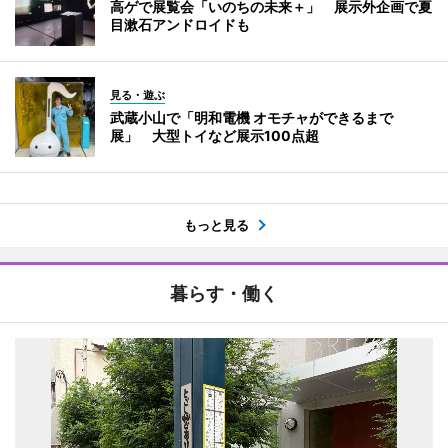
高ゲで展覧会「いのちの未来＋」 展示外企画で夏
目漱石アンドロイドも
見る・遊ぶ
武蔵小山で「明和電機 オモチャができるまで
展」 大型トイなど展示100点超
もっと見る
暮らす・働く