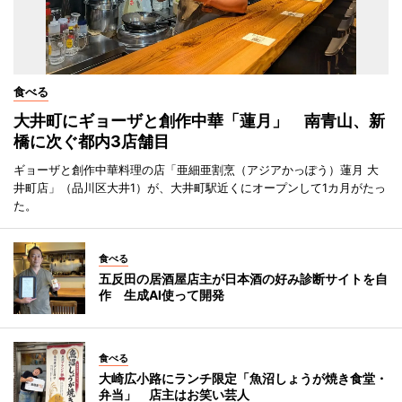
食べる
大井町にギョーザと創作中華「蓮月」 南青山、新
橋に次ぐ都内3店舗目
ギョーザと創作中華料理の店「亜細亜割烹（アジアかっぽう）蓮月 大
井町店」（品川区大井1）が、大井町駅近くにオープンして1カ月がたっ
た。
食べる
五反田の居酒屋店主が日本酒の好み診断サイトを自
作 生成AI使って開発
食べる
大崎広小路にランチ限定「魚沼しょうが焼き食堂・
弁当」 店主はお笑い芸人