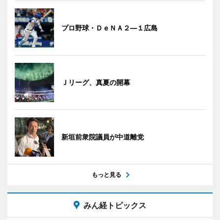
プロ野球・ＤｅＮＡ２―１広島
Ｊリーグ、真夏の開幕
新垣前衆院議員が中道離党
もっと見る
みん経トピックス