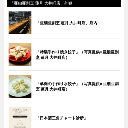
「亜細亜割烹 蓮月 大井町店」外観
「亜細亜割烹 蓮月 大井町店」店内
「特製手作り焼き餃子」（写真提供=亜細亜割
烹 蓮月 大井町店）
「羊肉の手作り水餃子」（写真提供=亜細亜割
烹 蓮月 大井町店）
「日本酒三角チャート診断」