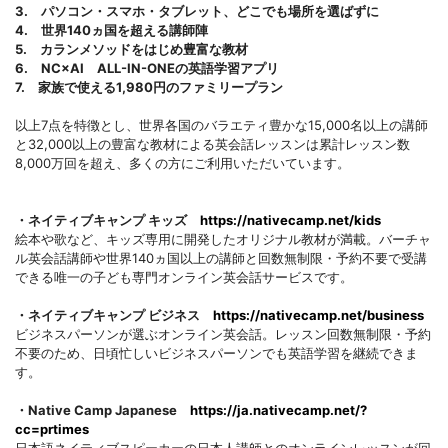
3. パソコン・スマホ・タブレット、どこでも場所を選ばずに
4. 世界140ヵ国を超える講師陣
5. カランメソッドをはじめ豊富な教材
6. NC×AI ALL-IN-ONEの英語学習アプリ
7. 家族で使える1,980円のファミリープラン
以上7点を特徴とし、世界各国のバラエティ豊かな15,000名以上の講師
と32,000以上の豊富な教材による英会話レッスンは累計レッスン数
8,000万回を超え、多くの方にご利用いただいています。
・ネイティブキャンプ キッズ
https://nativecamp.net/kids
絵本や歌など、キッズ専用に開発したオリジナル教材が満載。バーチャ
ル英会話講師や世界140ヵ国以上の講師と回数無制限・予約不要で受講
できる唯一の子ども専門オンライン英会話サービスです。
・ネイティブキャンプ ビジネス
https://nativecamp.net/business
ビジネスパーソンが選ぶオンライン英会話。レッスン回数無制限・予約
不要のため、日頃忙しいビジネスパーソンでも英語学習を継続できま
す。
・Native Camp Japanese
https://ja.nativecamp.net/?
cc=prtimes