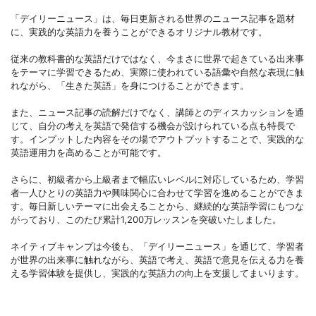
「デイリーニュース」は、毎日更新される世界のニュース記事を題材
に、実践的な英語力を養うことができるオリジナル教材です。
従来の教科書的な英語だけではなく、今まさに世界で起きている出来事
をテーマに学習できるため、実際に使われている語彙や自然な表現に触
れながら、「生きた英語」を身につけることができます。
また、ニュース記事の読解だけでなく、講師とのディスカッションを通
じて、自分の考えを英語で発信する機会が設けられている点も特長で
す。インプットした内容をその場でアウトプットすることで、実践的な
英語運用力を高めることが可能です。
さらに、初級者から上級者まで幅広いレベルに対応しているため、学習
者一人ひとりの英語力や興味関心に合わせて学習を進めることができま
す。毎日新しいテーマに出会えることから、継続的な英語学習にもつな
がっており、このたび累計1,200万レッスンを突破いたしました。
ネイティブキャンプは今後も、「デイリーニュース」を通じて、学習者
が世界の出来事に触れながら、英語で考え、英語で意見を伝える力を養
える学習体験を提供し、実践的な英語力の向上を支援してまいります。