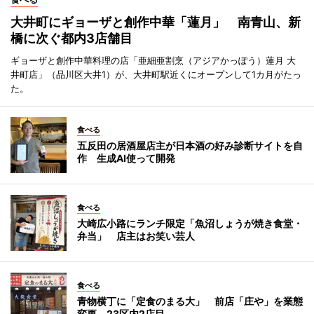
大井町にギョーザと創作中華「蓮月」 南青山、新
橋に次ぐ都内3店舗目
ギョーザと創作中華料理の店「亜細亜割烹（アジアかっぽう）蓮月 大
井町店」（品川区大井1）が、大井町駅近くにオープンして1カ月がたっ
た。
食べる
五反田の居酒屋店主が日本酒の好み診断サイトを自
作 生成AI使って開発
食べる
大崎広小路にランチ限定「魚沼しょうが焼き食堂・
弁当」 店主はお笑い芸人
食べる
青物横丁に「定食のまる大」 前店「庄や」を業態
変更、23区内2店目