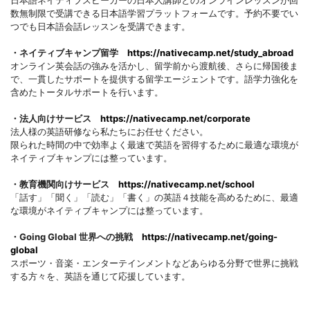
日本語ネイティブスピーカーの日本人講師とのオンラインレッスンが回
数無制限で受講できる日本語学習プラットフォームです。予約不要でい
つでも日本語会話レッスンを受講できます。
・ネイティブキャンプ留学
https://nativecamp.net/study_abroad
オンライン英会話の強みを活かし、留学前から渡航後、さらに帰国後ま
で、一貫したサポートを提供する留学エージェントです。語学力強化を
含めたトータルサポートを行います。
・法人向けサービス
https://nativecamp.net/corporate
法人様の英語研修なら私たちにお任せください。
限られた時間の中で効率よく最速で英語を習得するために最適な環境が
ネイティブキャンプには整っています。
・教育機関向けサービス
https://nativecamp.net/school
「話す」「聞く」「読む」「書く」の英語４技能を高めるために、最適
な環境がネイティブキャンプには整っています。
・Going Global 世界への挑戦
https://nativecamp.net/going-
global
スポーツ・音楽・エンターテインメントなどあらゆる分野で世界に挑戦
する方々を、英語を通じて応援しています。