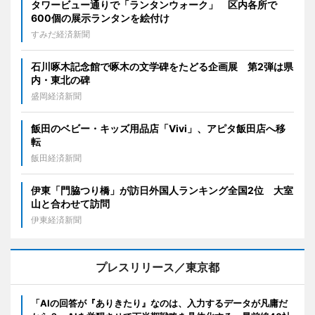
タワービュー通りで「ランタンウォーク」 区内各所で
600個の展示ランタンを絵付け
すみだ経済新聞
石川啄木記念館で啄木の文学碑をたどる企画展 第2弾は県
内・東北の碑
盛岡経済新聞
飯田のベビー・キッズ用品店「Vivi」、アピタ飯田店へ移
転
飯田経済新聞
伊東「門脇つり橋」が訪日外国人ランキング全国2位 大室
山と合わせて訪問
伊東経済新聞
プレスリリース／東京都
「AIの回答が『ありきたり』なのは、入力するデータが凡庸だ