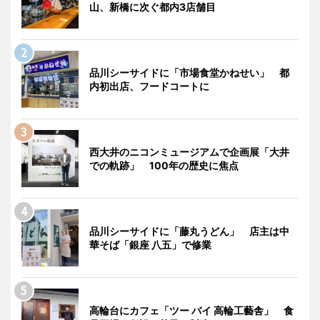
山、新橋に次ぐ都内3店舗目
品川シーサイドに「市場食堂かねせい」 都
内初出店、フードコートに
西大井のニコンミュージアムで企画展「大井
での軌跡」 100年の歴史に焦点
品川シーサイドに「藤丸うどん」 店主は中
華そば「銀座 八五」で修業
高輪台にカフェ「ツー バイ 高輪工藝舎」 食