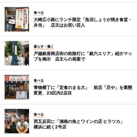
食べる
大崎広小路にランチ限定「魚沼しょうが焼き食堂・
弁当」 店主はお笑い芸人
暮らす・働く
戸越銀座商店街の街路灯に「銀六エリア」紹介マッ
プを掲示 店主らの発案で
食べる
青物横丁に「定食のまる大」 前店「庄や」を業態
変更、23区内2店目
食べる
西五反田に「湘南の魚とワインの店 ヒラツカ」
横浜に続く2号店