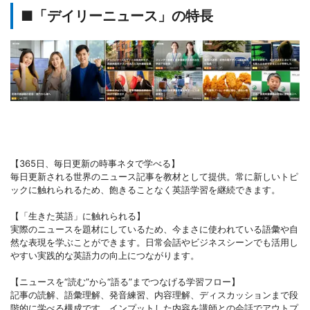
■「デイリーニュース」の特長
【365日、毎日更新の時事ネタで学べる】
毎日更新される世界のニュース記事を教材として提供。常に新しいトピ
ックに触れられるため、飽きることなく英語学習を継続できます。
【「生きた英語」に触れられる】
実際のニュースを題材にしているため、今まさに使われている語彙や自
然な表現を学ぶことができます。日常会話やビジネスシーンでも活用し
やすい実践的な英語力の向上につながります。
【ニュースを“読む”から“語る”までつなげる学習フロー】
記事の読解、語彙理解、発音練習、内容理解、ディスカッションまで段
階的に学べる構成です。インプットした内容を講師との会話でアウトプ