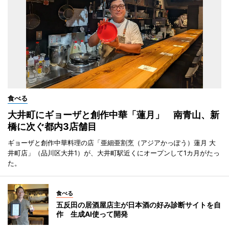
食べる
大井町にギョーザと創作中華「蓮月」 南青山、新
橋に次ぐ都内3店舗目
ギョーザと創作中華料理の店「亜細亜割烹（アジアかっぽう）蓮月 大
井町店」（品川区大井1）が、大井町駅近くにオープンして1カ月がたっ
た。
食べる
五反田の居酒屋店主が日本酒の好み診断サイトを自
作 生成AI使って開発