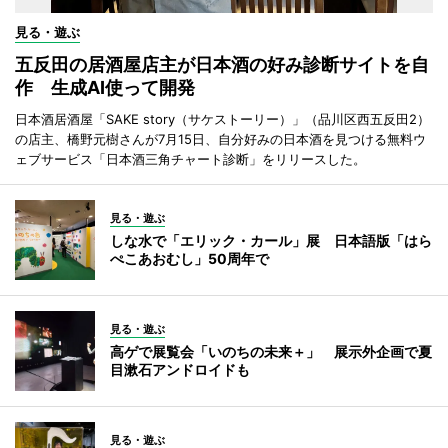
見る・遊ぶ
五反田の居酒屋店主が日本酒の好み診断サイトを自
作 生成AI使って開発
日本酒居酒屋「SAKE story（サケストーリー）」（品川区西五反田2）
の店主、橋野元樹さんが7月15日、自分好みの日本酒を見つける無料ウ
ェブサービス「日本酒三角チャート診断」をリリースした。
見る・遊ぶ
しな水で「エリック・カール」展 日本語版「はら
ぺこあおむし」50周年で
見る・遊ぶ
高ゲで展覧会「いのちの未来＋」 展示外企画で夏
目漱石アンドロイドも
見る・遊ぶ