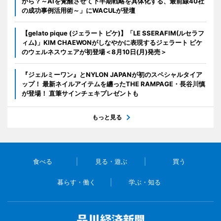
から？～AIを覚醒させて下半期戦略を具体化する、最前線40社
の成功事例活用術～」にWACULが登壇
【gelato pique (ジェラート ピケ)】「LE SSERAFIM(ルセラフ
ィム)」KIM CHAEWONがしなやかに表現するジェラート ピケ
のウェルネスウェアが初登場＜8月10日(月)発売＞
『ジェルミーワン』とNYLON JAPANが初のスペシャルタイア
ップ！ 最新ネイルアイテムを纏ったTHE RAMPAGE・長谷川慎
が登場！ 直筆サインチェキプレゼントも
もっと見る
食べる
見る・遊ぶ
買う
暮らす・働く
学ぶ・知る