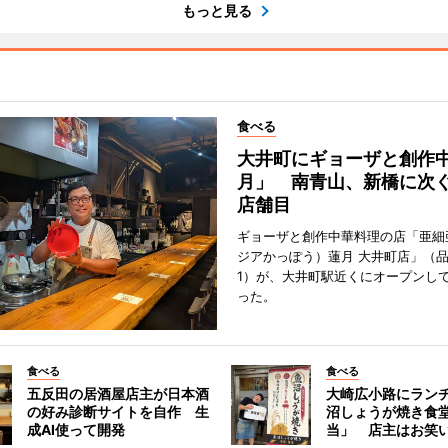
もっと見る
食べる
大井町にギョーザと創作
月」 南青山、新橋に次ぐ
店舗目
ギョーザと創作中華料理の店「亜細
ジアかっぽう）蓮月 大井町店」（
1）が、大井町駅近くにオープンして
った。
食べる
食べる
五反田の居酒屋店主が日本酒
大崎広小路にラン
の好み診断サイトを自作 生
沼しょうが焼き食
成AI使って開発
当」 店主はお笑