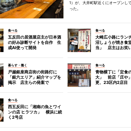
1）が、大井町駅近くにオープンして
った。
食べる
食べる
五反田の居酒屋店主が日本酒
大崎広小路にラン
の好み診断サイトを自作 生
沼しょうが焼き食
成AI使って開発
当」 店主はお笑
暮らす・働く
食べる
戸越銀座商店街の街路灯に
青物横丁に「定食
「銀六エリア」紹介マップを
大」 前店「庄や
掲示 店主らの発案で
更、23区内2店目
食べる
西五反田に「湘南の魚とワイ
ンの店 ヒラツカ」 横浜に続
く2号店