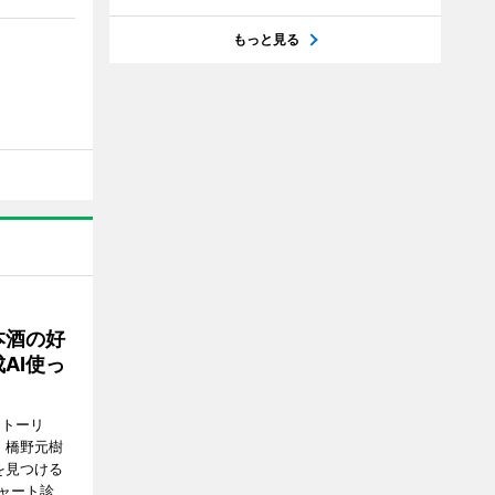
もっと見る
本酒の好
AI使っ
ストーリ
、橋野元樹
を見つける
ャート診