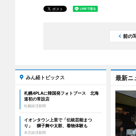
前の
みん経トピックス
最新ニ
札幌4PLAに韓国発フォトブース 北海
道初の常設店
札幌経済新聞
イオンタウン上里で「伝統芸能まつ
り」 獅子舞や太鼓、着物体験も
本庄経済新聞