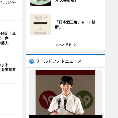
月 大井町店）
1カ月がた
「日本酒三角チャート診
断」
チ限定「魚
堂・弁
い芸人
もっと見る
ワールドフォトニュース
のまる
」を業態変