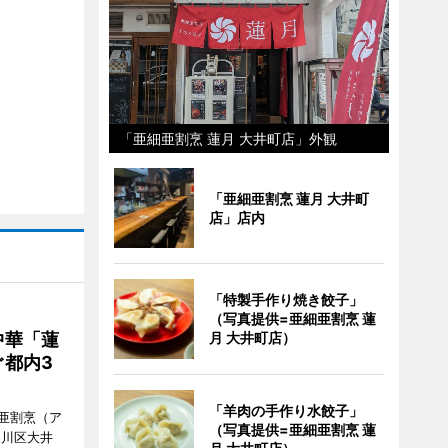
「亜細亜割烹 蓮月 大井町店」外観
「亜細亜割烹 蓮月 大井町
店」店内
「特製手作り焼き餃子」
（写真提供=亜細亜割烹 蓮
中華「蓮
月 大井町店）
都内3
「羊肉の手作り水餃子」
亜割烹（ア
（写真提供=亜細亜割烹 蓮
品川区大井