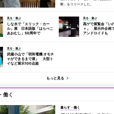
断」をリリースした。
見る・遊ぶ
見る・遊ぶ
しな水で「エリック・カー
高ゲで展覧会「い
ル」展 日本語版「はらぺこ
＋」 展示外企画
あおむし」50周年で
アンドロイドも
見る・遊ぶ
武蔵小山で「明和電機 オモチ
ャができるまで展」 大型ト
イなど展示100点超
もっと見る
・働く
暮らす・働く