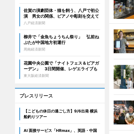
佐賀の演劇団体・猫を飼う、八戸で初公
演 男女の関係、ピアノや彫刻を交えて
八戸経済新聞
柳井で「金魚ちょうちん祭り」 弘前ね
ぷたが中国地方初運行
周南経済新聞
花園中央公園で「ナイトフェス＆ビアガ
ーデン」 3日間開催、レゲエライブも
東大阪経済新聞
プレスリリース
【こどもの休日の過ごし方】9/6出発 横浜
船釣りツアー
AI 面接サービス「HRmax」、英語・中国