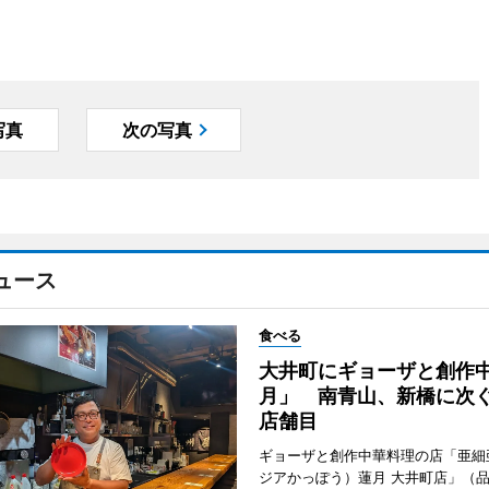
写真
次の写真
ュース
食べる
大井町にギョーザと創作
月」 南青山、新橋に次ぐ
店舗目
ギョーザと創作中華料理の店「亜細
ジアかっぽう）蓮月 大井町店」（