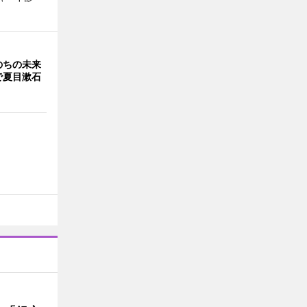
のちの未来
で夏目漱石