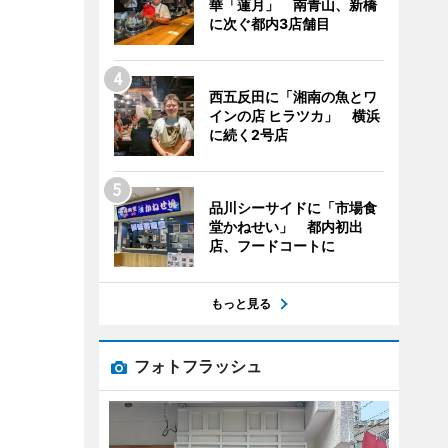
華「蓮月」 南青山、新橋
に次ぐ都内3店舗目
西五反田に「湘南の魚とワ
インの店 ヒラツカ」 横浜
に続く2号店
品川シーサイドに「市場食
堂かねせい」 都内初出
店、フードコートに
もっと見る
フォトフラッシュ