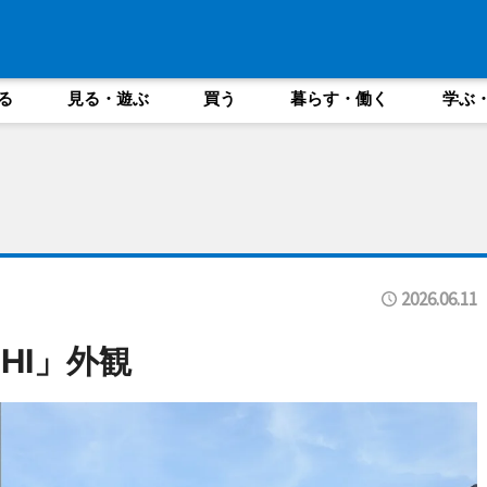
る
見る・遊ぶ
買う
暮らす・働く
学ぶ
2026.06.11
OSHI」外観