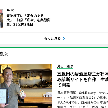
食べる
青物横丁に「定食のまる
大」 前店「庄や」を業態変
更、23区内2店目
もっと見る
遊ぶ
見る・遊ぶ
五反田の居酒屋店主が日
み診断サイトを自作 生成
て開発
日本酒居酒屋「SAKE story（サケ
ー）」（品川区西五反田2）の店主
さんが7月15日、自分好みの日本酒
無料ウェブサービス「日本酒三角チ