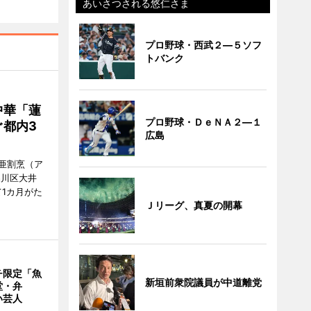
あいさつされる悠仁さま
プロ野球・西武２―５ソフ
トバンク
中華「蓮
プロ野球・ＤｅＮＡ２―１
都内3
広島
亜割烹（ア
品川区大井
1カ月がた
Ｊリーグ、真夏の開幕
チ限定「魚
新垣前衆院議員が中道離党
堂・弁
い芸人