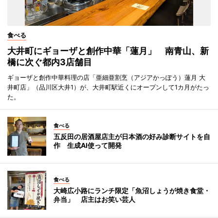
食べる
大井町にギョーザと創作中華「蓮月」 南青山、新
橋に次ぐ都内3店舗目
ギョーザと創作中華料理の店「亜細亜割烹（アジアかっぽう）蓮月 大
井町店」（品川区大井1）が、大井町駅近くにオープンして1カ月がたっ
た。
食べる
五反田の居酒屋店主が日本酒の好み診断サイトを自
作 生成AI使って開発
食べる
大崎広小路にランチ限定「魚沼しょうが焼き食堂・
弁当」 店主はお笑い芸人