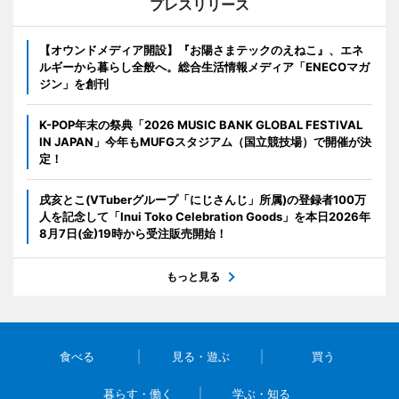
プレスリリース
【オウンドメディア開設】『お陽さまテックのえねこ』、エネ
ルギーから暮らし全般へ。総合生活情報メディア「ENECOマガ
ジン」を創刊
K-POP年末の祭典「2026 MUSIC BANK GLOBAL FESTIVAL
IN JAPAN」今年もMUFGスタジアム（国立競技場）で開催が決
定！
戌亥とこ(VTuberグループ「にじさんじ」所属)の登録者100万
人を記念して「Inui Toko Celebration Goods」を本日2026年
8月7日(金)19時から受注販売開始！
もっと見る
食べる
見る・遊ぶ
買う
暮らす・働く
学ぶ・知る