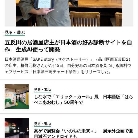
見る・遊ぶ
五反田の居酒屋店主が日本酒の好み診断サイトを自
作 生成AI使って開発
日本酒居酒屋「SAKE story（サケストーリー）」（品川区西五反田2）
の店主、橋野元樹さんが7月15日、自分好みの日本酒を見つける無料ウ
ェブサービス「日本酒三角チャート診断」をリリースした。
見る・遊ぶ
しな水で「エリック・カール」展 日本語版「はら
ぺこあおむし」50周年で
見る・遊ぶ
高ゲで展覧会「いのちの未来＋」 展示外企画で夏
目漱石アンドロイドも