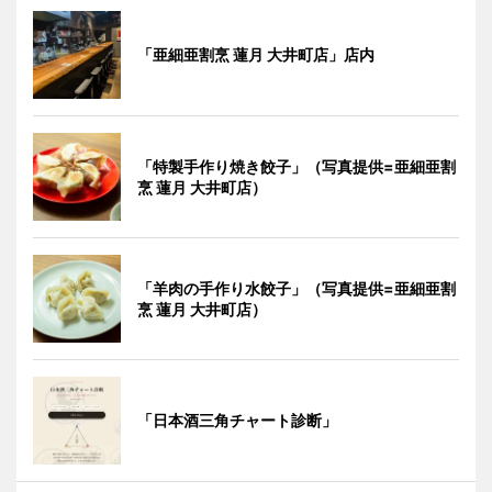
「亜細亜割烹 蓮月 大井町店」店内
「特製手作り焼き餃子」（写真提供=亜細亜割
烹 蓮月 大井町店）
「羊肉の手作り水餃子」（写真提供=亜細亜割
烹 蓮月 大井町店）
「日本酒三角チャート診断」