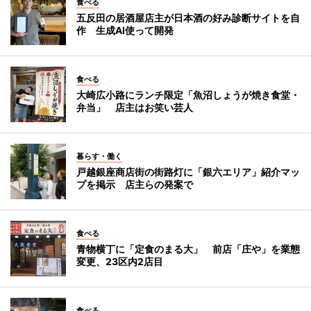
食べる
五反田の居酒屋店主が日本酒の好み診断サイトを自
作 生成AI使って開発
食べる
大崎広小路にランチ限定「魚沼しょうが焼き食堂・
弁当」 店主はお笑い芸人
暮らす・働く
戸越銀座商店街の街路灯に「銀六エリア」紹介マッ
プを掲示 店主らの発案で
食べる
青物横丁に「定食のまる大」 前店「庄や」を業態
変更、23区内2店目
食べる