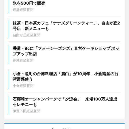
氷を500円で販売
経堂経済新聞
抹茶・日本茶カフェ「ナナズグリーンティー」、自由が丘2
号店 新メニューも
自由が丘経済新聞
香港・ifcに「フォーシーズンズ」直営ケーキショップ ポッ
プアップ出店
香港経済新聞
小倉・魚町の台湾料理店「麗白」が10周年 小倉南産の台
湾野菜使う
小倉経済新聞
石廊崎オーシャンパークで「夕涼会」 来場100万人達成
セレモニーも
伊豆下田経済新聞