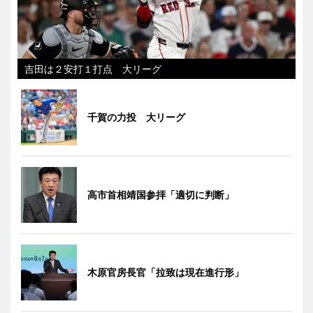
吉田は２安打１打点 大リーグ
千賀の力投 大リーグ
高市首相靖国参拝「適切に判断」
木原官房長官「拉致は現在進行形」