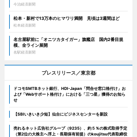
今治経済新聞
松本・新村で13万本のヒマワリ満開 見頃は3週間ほど
松本経済新聞
名古屋駅前に「オニツカタイガー」旗艦店 国内2番目規
模、全ライン展開
名駅経済新聞
プレスリリース／東京都
ドコモSMTBネット銀行、HDI-Japan「問合せ窓口格付け」お
よび「Webサポート格付け」における「三つ星」獲得のお知ら
せ
【SBIいきいき少短】仙台にビジネスセンターを新設
売れるネット広告社グループ（9235）、約５％の株式取得予定
（第2位の大株主へ浮上・長期保有前提）のkoujitsu代表取締役