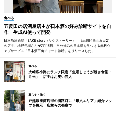
食べる
五反田の居酒屋店主が日本酒の好み診断サイトを自
作 生成AI使って開発
日本酒居酒屋「SAKE story（サケストーリー）」（品川区西五反田2）
の店主、橋野元樹さんが7月15日、自分好みの日本酒を見つける無料ウ
ェブサービス「日本酒三角チャート診断」をリリースした。
食べる
大崎広小路にランチ限定「魚沼しょうが焼き食堂・
弁当」 店主はお笑い芸人
暮らす・働く
戸越銀座商店街の街路灯に「銀六エリア」紹介マッ
プを掲示 店主らの発案で