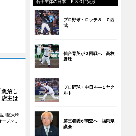
若手主体の日本、ＰＳＧに完敗
プロ野球・ロッテ８―０西
武
仙台育英が２回戦へ 高校
野球
プロ野球・中日４―１ヤク
「魚沼し
ルト
 店主は
品川区大崎
第三者委が調査へ 福岡県
オープンし
議会