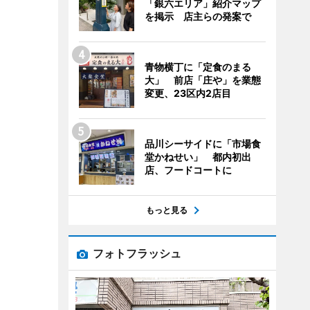
「銀六エリア」紹介マップ
を掲示 店主らの発案で
青物横丁に「定食のまる
大」 前店「庄や」を業態
変更、23区内2店目
品川シーサイドに「市場食
堂かねせい」 都内初出
店、フードコートに
もっと見る
フォトフラッシュ