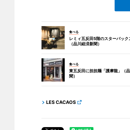
食べる
レミィ五反田5階のスターバック
（品川経済新聞）
食べる
東五反田に担担麺「護摩龍」（品
聞）
LES CACAOS