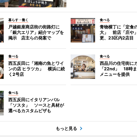
暮らす・働く
食べる
戸越銀座商店街の街路灯に
青物横丁に「定食
「銀六エリア」紹介マップを
大」 前店「庄や
掲示 店主らの発案で
更、23区内2店目
食べる
食べる
西五反田に「湘南の魚とワイ
西品川の住宅街に
ンの店 ヒラツカ」 横浜に続
「22nd」 18時
く2号店
メニューを提供
食べる
西五反田にイタリアンバル
「ソスタ」 ソースと具材が
選べるカスタムピザも
もっと見る