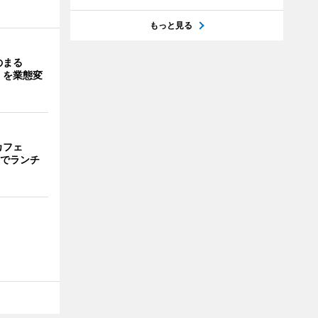
もっと見る
のまる
」を業態変
カフェ
までランチ