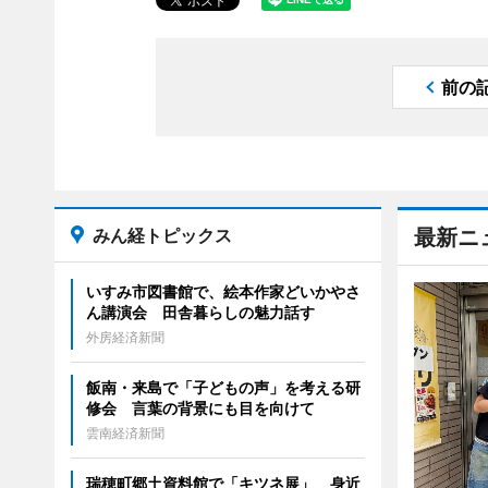
前の
みん経トピックス
最新ニ
いすみ市図書館で、絵本作家どいかやさ
ん講演会 田舎暮らしの魅力話す
外房経済新聞
飯南・来島で「子どもの声」を考える研
修会 言葉の背景にも目を向けて
雲南経済新聞
瑞穂町郷土資料館で「キツネ展」 身近