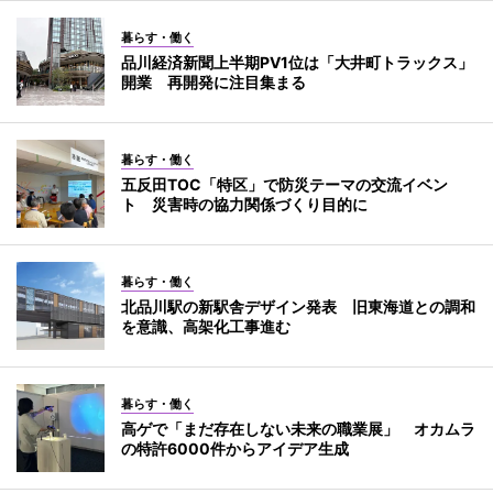
暮らす・働く
品川経済新聞上半期PV1位は「大井町トラックス」
開業 再開発に注目集まる
暮らす・働く
五反田TOC「特区」で防災テーマの交流イベン
ト 災害時の協力関係づくり目的に
暮らす・働く
北品川駅の新駅舎デザイン発表 旧東海道との調和
を意識、高架化工事進む
暮らす・働く
高ゲで「まだ存在しない未来の職業展」 オカムラ
の特許6000件からアイデア生成