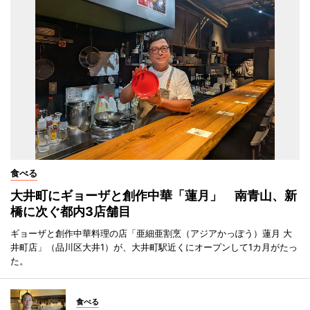
食べる
大井町にギョーザと創作中華「蓮月」 南青山、新
橋に次ぐ都内3店舗目
ギョーザと創作中華料理の店「亜細亜割烹（アジアかっぽう）蓮月 大
井町店」（品川区大井1）が、大井町駅近くにオープンして1カ月がたっ
た。
食べる