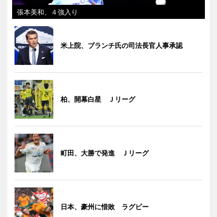
張本美和、４強入り
米上院、ブランチ氏の司法長官人事承認
柏、開幕白星 Ｊリーグ
町田、大勝で発進 Ｊリーグ
日本、豪州に惜敗 ラグビー