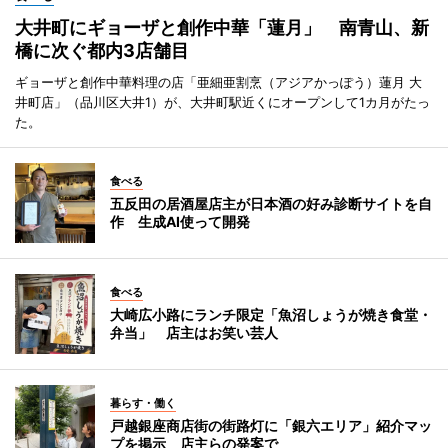
大井町にギョーザと創作中華「蓮月」 南青山、新
橋に次ぐ都内3店舗目
ギョーザと創作中華料理の店「亜細亜割烹（アジアかっぽう）蓮月 大
井町店」（品川区大井1）が、大井町駅近くにオープンして1カ月がたっ
た。
食べる
五反田の居酒屋店主が日本酒の好み診断サイトを自
作 生成AI使って開発
食べる
大崎広小路にランチ限定「魚沼しょうが焼き食堂・
弁当」 店主はお笑い芸人
暮らす・働く
戸越銀座商店街の街路灯に「銀六エリア」紹介マッ
プを掲示 店主らの発案で