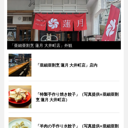
「亜細亜割烹 蓮月 大井町店」外観
「亜細亜割烹 蓮月 大井町店」店内
「特製手作り焼き餃子」（写真提供=亜細亜割
烹 蓮月 大井町店）
「羊肉の手作り水餃子」（写真提供=亜細亜割