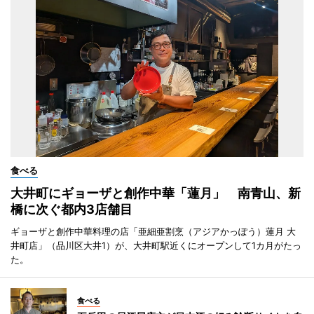
食べる
大井町にギョーザと創作中華「蓮月」 南青山、新
橋に次ぐ都内3店舗目
ギョーザと創作中華料理の店「亜細亜割烹（アジアかっぽう）蓮月 大
井町店」（品川区大井1）が、大井町駅近くにオープンして1カ月がたっ
た。
食べる