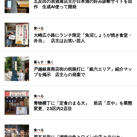
五反田の居酒屋店主が日本酒の好み診断サイトを自
作 生成AI使って開発
食べる
大崎広小路にランチ限定「魚沼しょうが焼き食堂・
弁当」 店主はお笑い芸人
暮らす・働く
戸越銀座商店街の街路灯に「銀六エリア」紹介マッ
プを掲示 店主らの発案で
食べる
青物横丁に「定食のまる大」 前店「庄や」を業態
変更、23区内2店目
食べる
西五反田に「湘南の魚とワインの店 ヒラツカ」