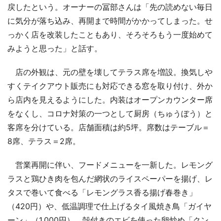
戻したという。オーナーの冨部さんは「先の読めない毎日
に気分が落ち込み、再開まで時間がかかってしまった。せ
っかく店を改装したこともあり、そろそろもう一度始めて
みようと思った」と話す。
店の外観は、元の壁を壊してテラス席を増設。換気しや
すくテイクアウト販売にも対応できる窓を取り付け、外か
ら店内を見えるようにした。内装はオープンカウンター席
をなくし、コロナ対策の一つとして厨房（ちゅうぼう）と
客席を分けている。店舗面積は約5坪。席数はテーブル＝
8席、テラス＝2席。
営業再開に伴い、フードメニューを一新した。レモング
ラスと鶏ひき肉を包んだ網状のライスペーパーを揚げ、レ
タスで巻いて食べる「レモングラス香る揚げ春巻き」
（420円）や、低温調理で仕上げるタイ風焼き鳥「ガイヤ
ーン」（1,000円）、殻付きのエビを使った卵炒め「クン