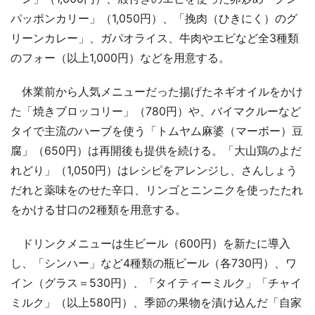
パッポンカリー」（1,050円）、「挽肉（ひきにく）のグ
リーンカレー」、ガパオライス、牛肉やエビなど全3種類
のフォー（以上1,000円）などを用意する。
休業前から人気メニューだった揚げたネギオイルをかけ
た「焼きブロッコリー」（780円）や、バイマクルーなど
タイで主流のハーブを使う「トムヤム麻婆（マーボー）豆
腐」（650円）は再開後も提供を続ける。「大山鶏のよだ
れどり」（1,050円）はレシピをアレンジし、さんしょう
だれと薬味をのせた辛口、リンゴとニンニクを使ったたれ
をかける甘口の2種類を用意する。
ドリンクメニューは生ビール（600円）を新たに導入
し、「シンハー」など4種類の瓶ビール（各730円）、ワ
イン（グラス＝530円）、「タイティーミルク」「チャイ
ミルク」（以上580円）、季節の果物を漬け込んだ「自家