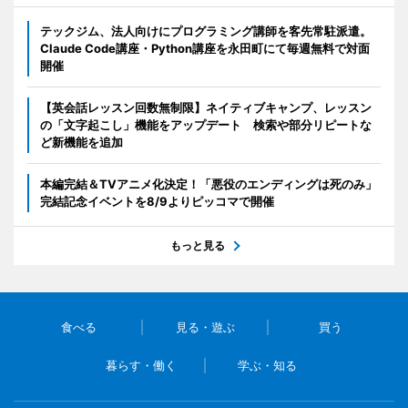
テックジム、法人向けにプログラミング講師を客先常駐派遣。
Claude Code講座・Python講座を永田町にて毎週無料で対面
開催
【英会話レッスン回数無制限】ネイティブキャンプ、レッスン
の「文字起こし」機能をアップデート 検索や部分リピートな
ど新機能を追加
本編完結＆TVアニメ化決定！「悪役のエンディングは死のみ」
完結記念イベントを8/9よりピッコマで開催
もっと見る
食べる
見る・遊ぶ
買う
暮らす・働く
学ぶ・知る