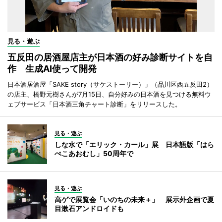
見る・遊ぶ
五反田の居酒屋店主が日本酒の好み診断サイトを自
作 生成AI使って開発
日本酒居酒屋「SAKE story（サケストーリー）」（品川区西五反田2）
の店主、橋野元樹さんが7月15日、自分好みの日本酒を見つける無料ウ
ェブサービス「日本酒三角チャート診断」をリリースした。
見る・遊ぶ
しな水で「エリック・カール」展 日本語版「はら
ぺこあおむし」50周年で
見る・遊ぶ
高ゲで展覧会「いのちの未来＋」 展示外企画で夏
目漱石アンドロイドも