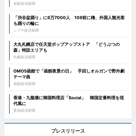
名駅経済新聞
「渋谷盆踊り」に6万7000人 109前に櫓、外国人観光客
も踊りの輪に
シブヤ経済新聞
大丸札幌店で任天堂ポップアップストア 「どうぶつの
森」特設エリアも
札幌経済新聞
OMO5函館で「函館夜景の日」 手回しオルガンで野外劇
テーマ曲
函館経済新聞
香港・九龍塘に韓国料理店「Social」 韓国定番料理を現
代風に
香港経済新聞
プレスリリース