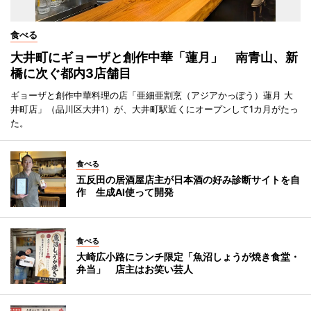
食べる
大井町にギョーザと創作中華「蓮月」 南青山、新
橋に次ぐ都内3店舗目
ギョーザと創作中華料理の店「亜細亜割烹（アジアかっぽう）蓮月 大
井町店」（品川区大井1）が、大井町駅近くにオープンして1カ月がたっ
た。
食べる
五反田の居酒屋店主が日本酒の好み診断サイトを自
作 生成AI使って開発
食べる
大崎広小路にランチ限定「魚沼しょうが焼き食堂・
弁当」 店主はお笑い芸人