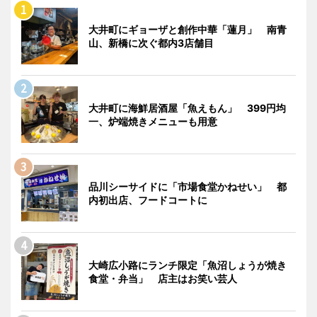
大井町にギョーザと創作中華「蓮月」 南青
山、新橋に次ぐ都内3店舗目
大井町に海鮮居酒屋「魚えもん」 399円均
一、炉端焼きメニューも用意
品川シーサイドに「市場食堂かねせい」 都
内初出店、フードコートに
大崎広小路にランチ限定「魚沼しょうが焼き
食堂・弁当」 店主はお笑い芸人