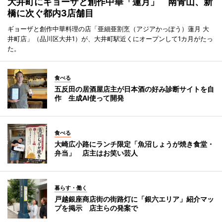
大井町にギョーザと創作中華「蓮月」 南青山、新
橋に次ぐ都内3店舗目
ギョーザと創作中華料理の店「亜細亜割烹（アジアかっぽう）蓮月 大
井町店」（品川区大井1）が、大井町駅近くにオープンして1カ月がたっ
た。
食べる
五反田の居酒屋店主が日本酒の好み診断サイトを自
作 生成AI使って開発
食べる
大崎広小路にランチ限定「魚沼しょうが焼き食堂・
弁当」 店主はお笑い芸人
暮らす・働く
戸越銀座商店街の街路灯に「銀六エリア」紹介マッ
プを掲示 店主らの発案で