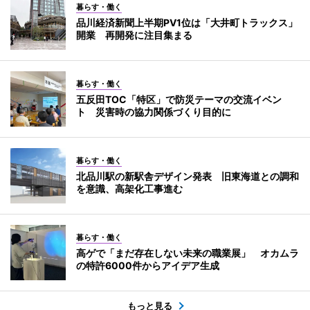
暮らす・働く
品川経済新聞上半期PV1位は「大井町トラックス」
開業 再開発に注目集まる
暮らす・働く
五反田TOC「特区」で防災テーマの交流イベン
ト 災害時の協力関係づくり目的に
暮らす・働く
北品川駅の新駅舎デザイン発表 旧東海道との調和
を意識、高架化工事進む
暮らす・働く
高ゲで「まだ存在しない未来の職業展」 オカムラ
の特許6000件からアイデア生成
もっと見る