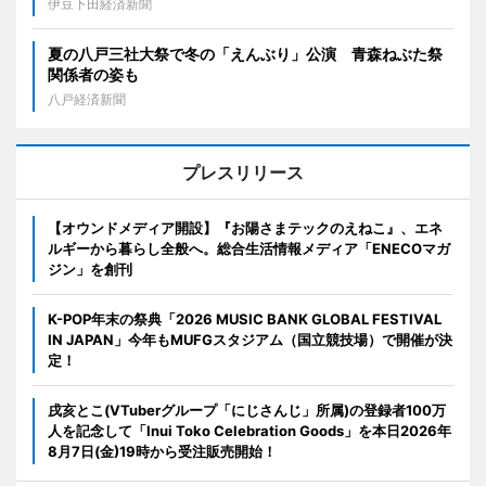
伊豆下田経済新聞
夏の八戸三社大祭で冬の「えんぶり」公演 青森ねぶた祭
関係者の姿も
八戸経済新聞
プレスリリース
【オウンドメディア開設】『お陽さまテックのえねこ』、エネ
ルギーから暮らし全般へ。総合生活情報メディア「ENECOマガ
ジン」を創刊
K-POP年末の祭典「2026 MUSIC BANK GLOBAL FESTIVAL
IN JAPAN」今年もMUFGスタジアム（国立競技場）で開催が決
定！
戌亥とこ(VTuberグループ「にじさんじ」所属)の登録者100万
人を記念して「Inui Toko Celebration Goods」を本日2026年
8月7日(金)19時から受注販売開始！