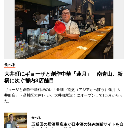
食べる
大井町にギョーザと創作中華「蓮月」 南青山、新
橋に次ぐ都内3店舗目
ギョーザと創作中華料理の店「亜細亜割烹（アジアかっぽう）蓮月 大
井町店」（品川区大井1）が、大井町駅近くにオープンして1カ月がたっ
た。
食べる
五反田の居酒屋店主が日本酒の好み診断サイトを自