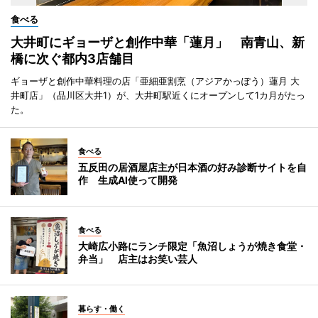
食べる
大井町にギョーザと創作中華「蓮月」 南青山、新
橋に次ぐ都内3店舗目
ギョーザと創作中華料理の店「亜細亜割烹（アジアかっぽう）蓮月 大
井町店」（品川区大井1）が、大井町駅近くにオープンして1カ月がたっ
た。
食べる
五反田の居酒屋店主が日本酒の好み診断サイトを自
作 生成AI使って開発
食べる
大崎広小路にランチ限定「魚沼しょうが焼き食堂・
弁当」 店主はお笑い芸人
暮らす・働く