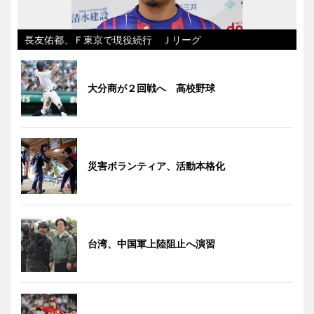
長友佑都、Ｆ東京で現役続行 Ｊリーグ
大分商が２回戦へ 高校野球
災害ボランティア、活動本格化
台湾、中国軍上陸阻止へ演習