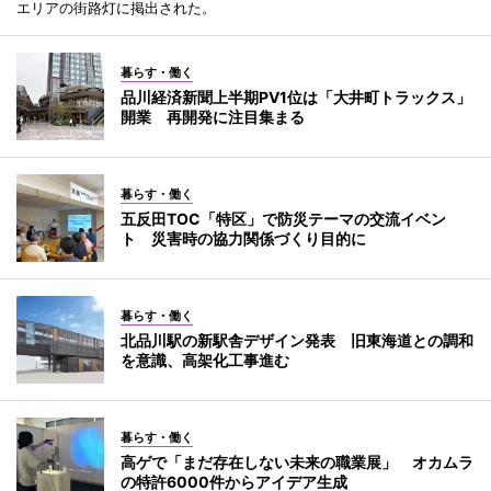
エリアの街路灯に掲出された。
暮らす・働く
品川経済新聞上半期PV1位は「大井町トラックス」
開業 再開発に注目集まる
暮らす・働く
五反田TOC「特区」で防災テーマの交流イベン
ト 災害時の協力関係づくり目的に
暮らす・働く
北品川駅の新駅舎デザイン発表 旧東海道との調和
を意識、高架化工事進む
暮らす・働く
高ゲで「まだ存在しない未来の職業展」 オカムラ
の特許6000件からアイデア生成