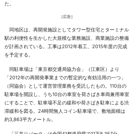
た。
［広告］
同地区は、再開発施設としてタワー型住宅とターミナル
駅の利便性を生かした大規模な業務施設、商業施設の整備
が計画されている。工事は2012年着工、2015年度の完成
を予定する。
同駐車場は「東京都交通局協力会」（江東区）より
「2012年の再開発事業までの暫定的な有効活用の一つ」
（同協会）として運営管理業務を受託したもの。110台の
駐車場を開設し、うち10台の車室を荷さばき車両兼用車室
にすることで、駐車場不足の緩和や荷さばき駐車による渋
滞緩和を図る。24時間無人コイン駐車場で、敷地面積は
約3,863平方メートル。
「三井リパーク」は全国41都道府県で11万8,357台