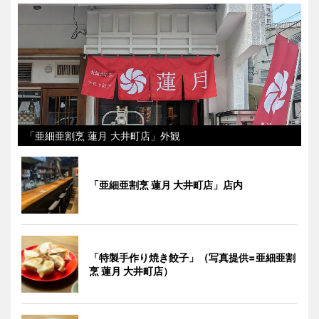
「亜細亜割烹 蓮月 大井町店」外観
「亜細亜割烹 蓮月 大井町店」店内
「特製手作り焼き餃子」（写真提供=亜細亜割
烹 蓮月 大井町店）