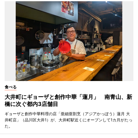
食べる
大井町にギョーザと創作中華「蓮月」 南青山、新
橋に次ぐ都内3店舗目
ギョーザと創作中華料理の店「亜細亜割烹（アジアかっぽう）蓮月 大
井町店」（品川区大井1）が、大井町駅近くにオープンして1カ月がたっ
た。