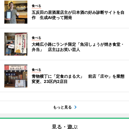
食べる
五反田の居酒屋店主が日本酒の好み診断サイトを自
作 生成AI使って開発
食べる
大崎広小路にランチ限定「魚沼しょうが焼き食堂・
弁当」 店主はお笑い芸人
食べる
青物横丁に「定食のまる大」 前店「庄や」を業態
変更、23区内2店目
もっと見る
見る・遊ぶ