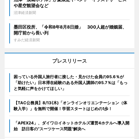
や星空観望会など
沼津経済新聞
墨田区役所、「令和8年8月8日婚」 300人超が婚姻届、
開庁前から長い列
すみだ経済新聞
プレスリリース
困っている外国人旅行者に接した・見かけた会員の95.6％が
「助けたい」日本滞在経験のある外国人講師の95.7％は「もっ
と気軽に声をかけてほしい」
【TAC公務員】8/13(木)「オンラインオリエンテーション（体
験入学）」を無料で開催！学習スタートはじめの1歩！
「APEX24」、ダイワロイネットホテルズ運営4ホテルへ導入開
始 訪日客の“スーツケース問題”解決へ