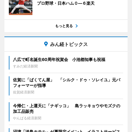
プロ野球・日本ハム０―６楽天
もっと見る
みん経トピックス
八広で町名誕生60周年祝賀会 小池都知事も祝福
すみだ経済新聞
佐賀に「ばくてん屋」 「シルク・ドゥ・ソレイユ」元パ
フォーマーが指導
佐賀経済新聞
今帰仁・上運天に「ナギッコ」 島ラッキョウやモズクの
加工品販売
やんばる経済新聞
沼津「淡島ホテル」が夏限定イベント イラストサービス