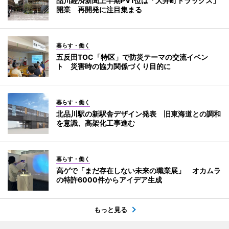
品川経済新聞上半期PV1位は「大井町トラックス」
開業 再開発に注目集まる
暮らす・働く
五反田TOC「特区」で防災テーマの交流イベン
ト 災害時の協力関係づくり目的に
暮らす・働く
北品川駅の新駅舎デザイン発表 旧東海道との調和
を意識、高架化工事進む
暮らす・働く
高ゲで「まだ存在しない未来の職業展」 オカムラ
の特許6000件からアイデア生成
もっと見る