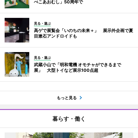
ぺこあおむし」50周年で
見る・遊ぶ
高ゲで展覧会「いのちの未来＋」 展示外企画で夏
目漱石アンドロイドも
見る・遊ぶ
武蔵小山で「明和電機 オモチャができるまで
展」 大型トイなど展示100点超
もっと見る
暮らす・働く