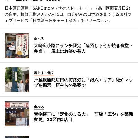
日本酒居酒屋「SAKE story（サケストーリー）」（品川区西五反田2）
の店主、橋野元樹さんが7月15日、自分好みの日本酒を見つける無料ウ
ェブサービス「日本酒三角チャート診断」をリリースした。
食べる
大崎広小路にランチ限定「魚沼しょうが焼き食堂・
弁当」 店主はお笑い芸人
暮らす・働く
戸越銀座商店街の街路灯に「銀六エリア」紹介マッ
プを掲示 店主らの発案で
食べる
青物横丁に「定食のまる大」 前店「庄や」を業態
変更、23区内2店目