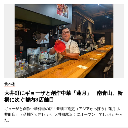
食べる
大井町にギョーザと創作中華「蓮月」 南青山、新
橋に次ぐ都内3店舗目
ギョーザと創作中華料理の店「亜細亜割烹（アジアかっぽう）蓮月 大
井町店」（品川区大井1）が、大井町駅近くにオープンして1カ月がたっ
た。