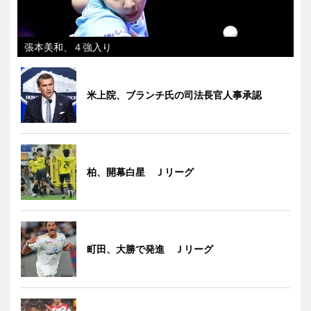
張本美和、４強入り
米上院、ブランチ氏の司法長官人事承認
柏、開幕白星 Ｊリーグ
町田、大勝で発進 Ｊリーグ