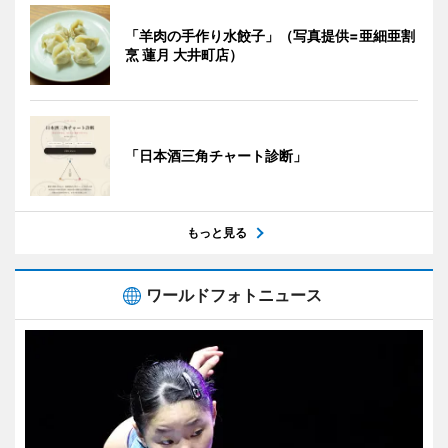
「羊肉の手作り水餃子」（写真提供=亜細亜割
烹 蓮月 大井町店）
「日本酒三角チャート診断」
もっと見る
ワールドフォトニュース