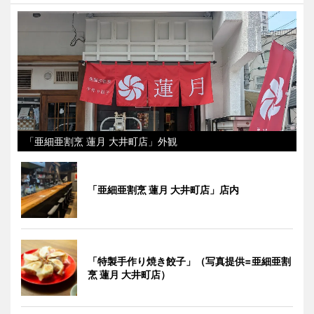
「亜細亜割烹 蓮月 大井町店」外観
「亜細亜割烹 蓮月 大井町店」店内
「特製手作り焼き餃子」（写真提供=亜細亜割
烹 蓮月 大井町店）