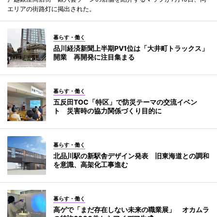
エリアの街路灯に掲出された。
暮らす・働く
品川経済新聞上半期PV1位は「大井町トラックス」
開業 再開発に注目集まる
暮らす・働く
五反田TOC「特区」で防災テーマの交流イベン
ト 災害時の協力関係づくり目的に
暮らす・働く
北品川駅の新駅舎デザイン発表 旧東海道との調和
を意識、高架化工事進む
暮らす・働く
高ゲで「まだ存在しない未来の職業展」 オカムラ