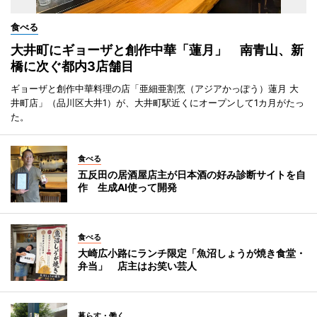
食べる
大井町にギョーザと創作中華「蓮月」 南青山、新
橋に次ぐ都内3店舗目
ギョーザと創作中華料理の店「亜細亜割烹（アジアかっぽう）蓮月 大
井町店」（品川区大井1）が、大井町駅近くにオープンして1カ月がたっ
た。
食べる
五反田の居酒屋店主が日本酒の好み診断サイトを自
作 生成AI使って開発
食べる
大崎広小路にランチ限定「魚沼しょうが焼き食堂・
弁当」 店主はお笑い芸人
暮らす・働く