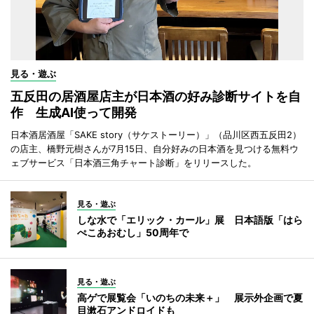
見る・遊ぶ
五反田の居酒屋店主が日本酒の好み診断サイトを自
作 生成AI使って開発
日本酒居酒屋「SAKE story（サケストーリー）」（品川区西五反田2）
の店主、橋野元樹さんが7月15日、自分好みの日本酒を見つける無料ウ
ェブサービス「日本酒三角チャート診断」をリリースした。
見る・遊ぶ
しな水で「エリック・カール」展 日本語版「はら
ぺこあおむし」50周年で
見る・遊ぶ
高ゲで展覧会「いのちの未来＋」 展示外企画で夏
目漱石アンドロイドも