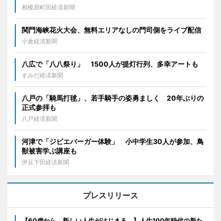
相模原町田経済新聞
関門海峡花火大会、無料エリアなしの門司側をライブ配信
小倉経済新聞
八広で「八八祭り」 1500人が提灯行列、多幸アートも
すみだ経済新聞
八戸の「騎馬打毬」、若手騎手の姿勇ましく 20年ぶりの
正式参拝も
八戸経済新聞
河津で「ジビエバーガー体験」 小中学生30人が参加、鳥
獣被害学ぶ講座も
伊豆下田経済新聞
プレスリリース
【60歳から、新しい人生がはじまる。】人生100年時代の新た