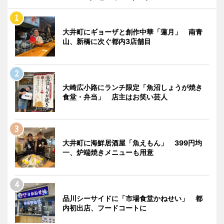
大井町にギョーザと創作中華「蓮月」 南青
山、新橋に次ぐ都内3店舗目
大崎広小路にランチ限定「魚沼しょうが焼き
食堂・弁当」 店主はお笑い芸人
大井町に海鮮居酒屋「魚えもん」 399円均
一、炉端焼きメニューも用意
品川シーサイドに「市場食堂かねせい」 都
内初出店、フードコートに