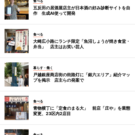
食べる
五反田の居酒屋店主が日本酒の好み診断サイトを自
作 生成AI使って開発
食べる
大崎広小路にランチ限定「魚沼しょうが焼き食堂・
弁当」 店主はお笑い芸人
暮らす・働く
戸越銀座商店街の街路灯に「銀六エリア」紹介マッ
プを掲示 店主らの発案で
食べる
青物横丁に「定食のまる大」 前店「庄や」を業態
変更、23区内2店目
食べる