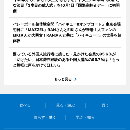
な節目「3度目の成人式」を10月1日「国際高齢者デー」に初開
催
バレーボール超体験空間『ハイキュー!!オンザコート』東京会場
初日に「MAZZEL」RANさんとEIKIさんが来場！大ファンの
EIKIさんが大興奮！RANさんと共に「ハイキュー!!」の世界を超
体験
困っている外国人旅行者に接した・見かけた会員の95.6％が
「助けたい」日本滞在経験のある外国人講師の95.7％は「もっ
と気軽に声をかけてほしい」
もっと見る
食べる
見る・遊ぶ
買う
暮らす・働く
学ぶ・知る