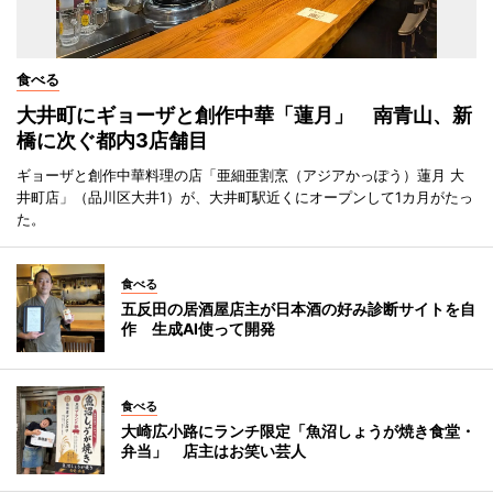
食べる
大井町にギョーザと創作中華「蓮月」 南青山、新
橋に次ぐ都内3店舗目
ギョーザと創作中華料理の店「亜細亜割烹（アジアかっぽう）蓮月 大
井町店」（品川区大井1）が、大井町駅近くにオープンして1カ月がたっ
た。
食べる
五反田の居酒屋店主が日本酒の好み診断サイトを自
作 生成AI使って開発
食べる
大崎広小路にランチ限定「魚沼しょうが焼き食堂・
弁当」 店主はお笑い芸人