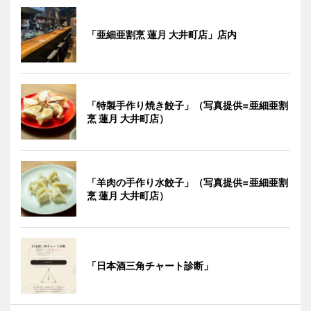
「亜細亜割烹 蓮月 大井町店」店内
「特製手作り焼き餃子」（写真提供=亜細亜割
烹 蓮月 大井町店）
「羊肉の手作り水餃子」（写真提供=亜細亜割
烹 蓮月 大井町店）
「日本酒三角チャート診断」