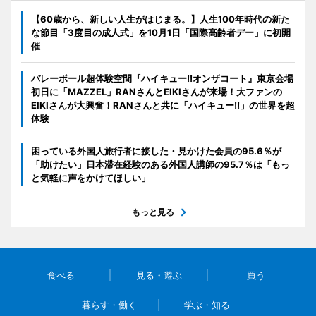
【60歳から、新しい人生がはじまる。】人生100年時代の新た
な節目「3度目の成人式」を10月1日「国際高齢者デー」に初開
催
バレーボール超体験空間『ハイキュー!!オンザコート』東京会場
初日に「MAZZEL」RANさんとEIKIさんが来場！大ファンの
EIKIさんが大興奮！RANさんと共に「ハイキュー!!」の世界を超
体験
困っている外国人旅行者に接した・見かけた会員の95.6％が
「助けたい」日本滞在経験のある外国人講師の95.7％は「もっ
と気軽に声をかけてほしい」
もっと見る
食べる
見る・遊ぶ
買う
暮らす・働く
学ぶ・知る