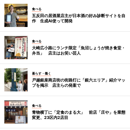
食べる
五反田の居酒屋店主が日本酒の好み診断サイトを自
作 生成AI使って開発
食べる
大崎広小路にランチ限定「魚沼しょうが焼き食堂・
弁当」 店主はお笑い芸人
暮らす・働く
戸越銀座商店街の街路灯に「銀六エリア」紹介マッ
プを掲示 店主らの発案で
食べる
青物横丁に「定食のまる大」 前店「庄や」を業態
変更、23区内2店目