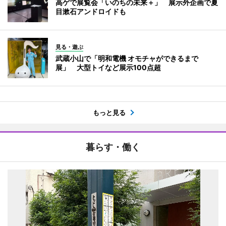
高ゲで展覧会「いのちの未来＋」 展示外企画で夏
目漱石アンドロイドも
見る・遊ぶ
武蔵小山で「明和電機 オモチャができるまで
展」 大型トイなど展示100点超
もっと見る
暮らす・働く