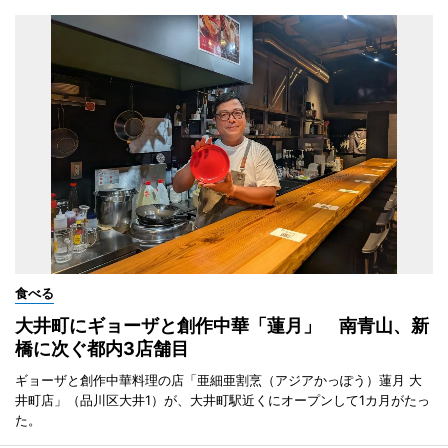
食べる
大井町にギョーザと創作中華「蓮月」 南青山、新
橋に次ぐ都内3店舗目
ギョーザと創作中華料理の店「亜細亜割烹（アジアかっぽう）蓮月 大
井町店」（品川区大井1）が、大井町駅近くにオープンして1カ月がたっ
た。