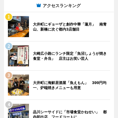
アクセスランキング
大井町にギョーザと創作中華「蓮月」 南青
山、新橋に次ぐ都内3店舗目
大崎広小路にランチ限定「魚沼しょうが焼き
食堂・弁当」 店主はお笑い芸人
大井町に海鮮居酒屋「魚えもん」 399円均
一、炉端焼きメニューも用意
品川シーサイドに「市場食堂かねせい」 都
内初出店、フードコートに