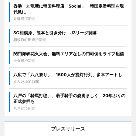
香港・九龍塘に韓国料理店「Social」 韓国定番料理を現
代風に
香港経済新聞
SC相模原、熊本と引き分け J3リーグ開幕
相模原町田経済新聞
関門海峡花火大会、無料エリアなしの門司側をライブ配信
小倉経済新聞
八広で「八八祭り」 1500人が提灯行列、多幸アートも
すみだ経済新聞
八戸の「騎馬打毬」、若手騎手の姿勇ましく 20年ぶりの
正式参拝も
八戸経済新聞
プレスリリース