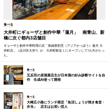
食べる
大井町にギョーザと創作中華「蓮月」 南青山、新
橋に次ぐ都内3店舗目
ギョーザと創作中華料理の店「亜細亜割烹（アジアかっぽう）蓮月 大
井町店」（品川区大井1）が、大井町駅近くにオープンして1カ月がたっ
た。
食べる
五反田の居酒屋店主が日本酒の好み診断サイトを自
作 生成AI使って開発
食べる
大崎広小路にランチ限定「魚沼しょうが焼き食堂・
弁当」 店主はお笑い芸人