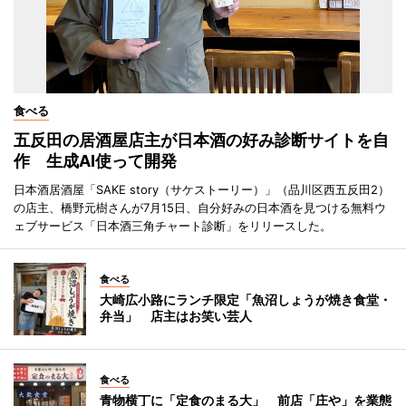
食べる
五反田の居酒屋店主が日本酒の好み診断サイトを自
作 生成AI使って開発
日本酒居酒屋「SAKE story（サケストーリー）」（品川区西五反田2）
の店主、橋野元樹さんが7月15日、自分好みの日本酒を見つける無料ウ
ェブサービス「日本酒三角チャート診断」をリリースした。
食べる
大崎広小路にランチ限定「魚沼しょうが焼き食堂・
弁当」 店主はお笑い芸人
食べる
青物横丁に「定食のまる大」 前店「庄や」を業態