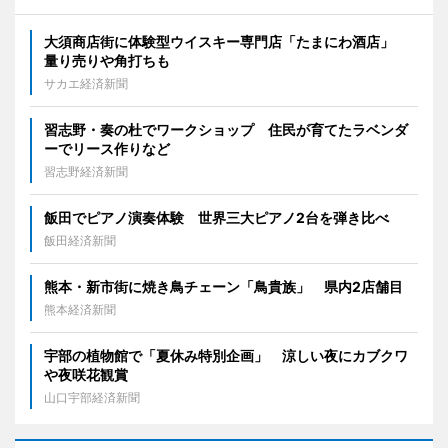
大須商店街に体験型ウイスキー専門店「たまにわ酒店」
量り売りや角打ちも
サカエ経済新聞
習志野・奏の杜でワークショップ 住民が育てたラベンダ
ーでリース作りなど
習志野経済新聞
飯田でピアノ演奏体験 世界三大ピアノ2台を弾き比べ
飯田経済新聞
熊本・新市街に焼き鳥チェーン「鳥貴族」 県内2店舗目
熊本経済新聞
宇部の植物館で「夏休み特別企画」 涼しい夜にカブクワ
や夜咲花観賞
山口宇部経済新聞