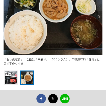
「もつ煮定食」。ご飯は「中盛り」（300グラム）。辛味調味料「赤鬼」は
店で手作りする