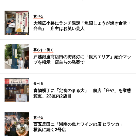
食べる
大崎広小路にランチ限定「魚沼しょうが焼き食堂・
弁当」 店主はお笑い芸人
暮らす・働く
戸越銀座商店街の街路灯に「銀六エリア」紹介マッ
プを掲示 店主らの発案で
食べる
青物横丁に「定食のまる大」 前店「庄や」を業態
変更、23区内2店目
食べる
西五反田に「湘南の魚とワインの店 ヒラツカ」
横浜に続く2号店