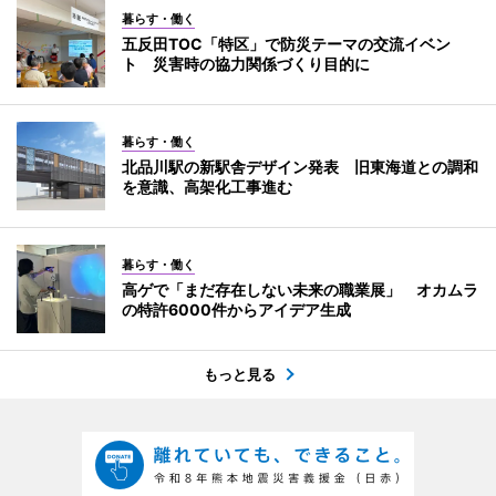
暮らす・働く
五反田TOC「特区」で防災テーマの交流イベン
ト 災害時の協力関係づくり目的に
暮らす・働く
北品川駅の新駅舎デザイン発表 旧東海道との調和
を意識、高架化工事進む
暮らす・働く
高ゲで「まだ存在しない未来の職業展」 オカムラ
の特許6000件からアイデア生成
もっと見る