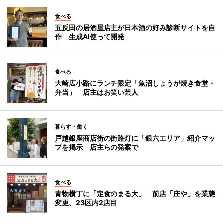
食べる
五反田の居酒屋店主が日本酒の好み診断サイトを自
作 生成AI使って開発
食べる
大崎広小路にランチ限定「魚沼しょうが焼き食堂・
弁当」 店主はお笑い芸人
暮らす・働く
戸越銀座商店街の街路灯に「銀六エリア」紹介マッ
プを掲示 店主らの発案で
食べる
青物横丁に「定食のまる大」 前店「庄や」を業態
変更、23区内2店目