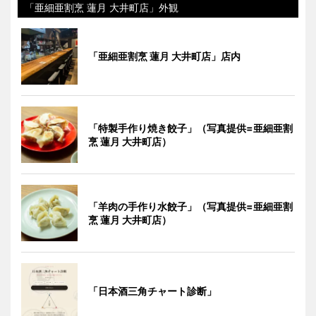
「亜細亜割烹 蓮月 大井町店」外観
「亜細亜割烹 蓮月 大井町店」店内
「特製手作り焼き餃子」（写真提供=亜細亜割
烹 蓮月 大井町店）
「羊肉の手作り水餃子」（写真提供=亜細亜割
烹 蓮月 大井町店）
「日本酒三角チャート診断」