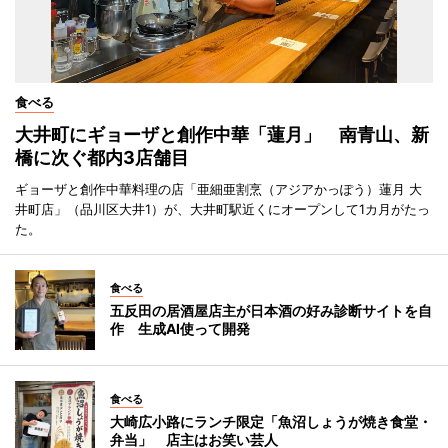
食べる
大井町にギョーザと創作中華「蓮月」 南青山、新
橋に次ぐ都内3店舗目
ギョーザと創作中華料理の店「亜細亜割烹（アジアかっぽう）蓮月 大
井町店」（品川区大井1）が、大井町駅近くにオープンして1カ月がたっ
た。
食べる
五反田の居酒屋店主が日本酒の好み診断サイトを自
作 生成AI使って開発
食べる
大崎広小路にランチ限定「魚沼しょうが焼き食堂・
弁当」 店主はお笑い芸人