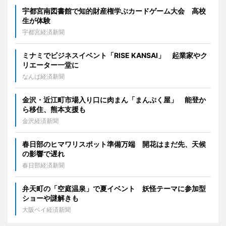
宇都宮南図書館で知的財産権学ぶカードゲーム大会 高校
生が体験
宇都宮経済新聞
ミナミでビジネスイベント「RISE KANSAI」 起業家やク
リエーター一堂に
なんば経済新聞
金沢・近江町市場入り口に肉まん「まんぷく屋」 能登か
ら移住、熊本支援も
金沢経済新聞
春日部のヒマワリスポット準備万端 開花はまだ先、天候
の影響で遅れ
春日部経済新聞
弁天町の「空庭温泉」で夏イベント 妖怪テーマに参加型
ショーや謎解きも
大阪ベイ経済新聞