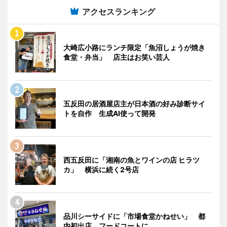
アクセスランキング
大崎広小路にランチ限定「魚沼しょうが焼き
食堂・弁当」 店主はお笑い芸人
五反田の居酒屋店主が日本酒の好み診断サイ
トを自作 生成AI使って開発
西五反田に「湘南の魚とワインの店 ヒラツ
カ」 横浜に続く2号店
品川シーサイドに「市場食堂かねせい」 都
内初出店、フードコートに