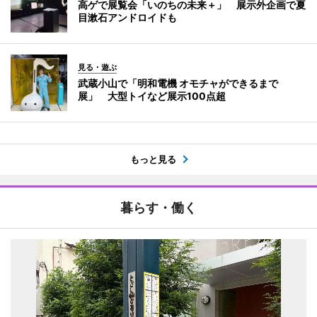
高ゲで展覧会「いのちの未来＋」 展示外企画で夏
目漱石アンドロイドも
見る・遊ぶ
武蔵小山で「明和電機 オモチャができるまで
展」 大型トイなど展示100点超
もっと見る
暮らす・働く