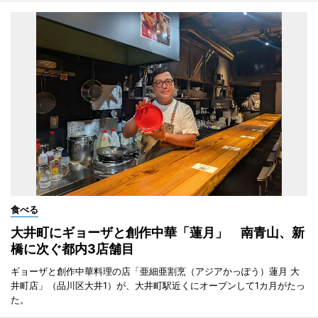
食べる
大井町にギョーザと創作中華「蓮月」 南青山、新
橋に次ぐ都内3店舗目
ギョーザと創作中華料理の店「亜細亜割烹（アジアかっぽう）蓮月 大
井町店」（品川区大井1）が、大井町駅近くにオープンして1カ月がたっ
た。