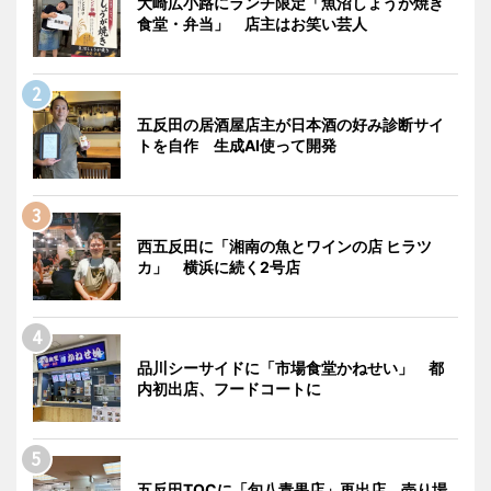
大崎広小路にランチ限定「魚沼しょうが焼き
食堂・弁当」 店主はお笑い芸人
五反田の居酒屋店主が日本酒の好み診断サイ
トを自作 生成AI使って開発
西五反田に「湘南の魚とワインの店 ヒラツ
カ」 横浜に続く2号店
品川シーサイドに「市場食堂かねせい」 都
内初出店、フードコートに
五反田TOCに「旬八青果店」再出店 売り場