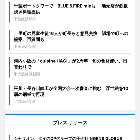
千葉ポートタワーで「BLUE＆FIRE mini」 地元店が鉄板
焼き料理提供
千葉経済新聞
上里町の児童生徒16人が町長らと意見交換 議場で町への
提案、再質問も
本庄経済新聞
河内小阪の「cuisine HAGI」が2周年 旬の食材使い、日
替わりで
東大阪経済新聞
平川・長谷川鉄工が全国大会一次審査に挑む 浮世絵を10
層の鋼板で再現
弘前経済新聞
プレスリリース
シャリオン、タイのCPグループの子会社INGENS GLOBUS