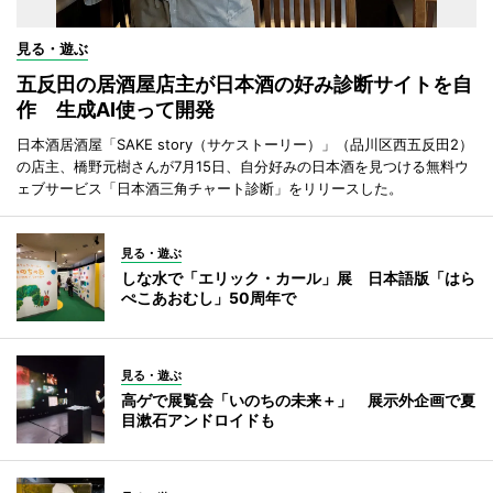
見る・遊ぶ
五反田の居酒屋店主が日本酒の好み診断サイトを自
作 生成AI使って開発
日本酒居酒屋「SAKE story（サケストーリー）」（品川区西五反田2）
の店主、橋野元樹さんが7月15日、自分好みの日本酒を見つける無料ウ
ェブサービス「日本酒三角チャート診断」をリリースした。
見る・遊ぶ
しな水で「エリック・カール」展 日本語版「はら
ぺこあおむし」50周年で
見る・遊ぶ
高ゲで展覧会「いのちの未来＋」 展示外企画で夏
目漱石アンドロイドも