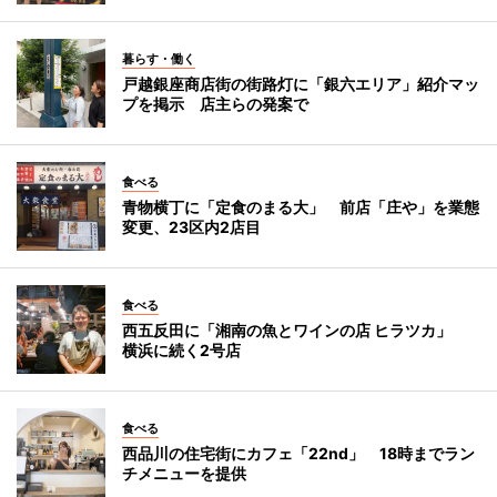
暮らす・働く
戸越銀座商店街の街路灯に「銀六エリア」紹介マッ
プを掲示 店主らの発案で
食べる
青物横丁に「定食のまる大」 前店「庄や」を業態
変更、23区内2店目
食べる
西五反田に「湘南の魚とワインの店 ヒラツカ」
横浜に続く2号店
食べる
西品川の住宅街にカフェ「22nd」 18時までラン
チメニューを提供