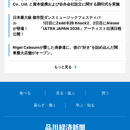
Co., Ltd. と資本提携および合弁会社設立に関する調印式を実施
日本最大級 都市型ダンスミュージックフェスティバ
ル 1日目にZedd B2B Knock2、2日目にAlesso
が登場！ 「ULTRA JAPAN 2026」アーティスト出演日程
公開！
Nigel Cabournが愛した表参道に、彼の“好き”を詰め込んだ関
東最大店舗がオープン。
もっと見る
食べる
見る・遊ぶ
買う
暮らす・働く
学ぶ・知る