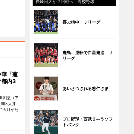
長崎日大が２回戦へ 高校野球
喜ぶ植中 Ｊリーグ
鹿島、逆転で白星発進 Ｊ
リーグ
中華「蓮
都内3
あいさつされる悠仁さま
亜割烹（ア
品川区大井
1カ月がた
プロ野球・西武２―５ソフ
トバンク