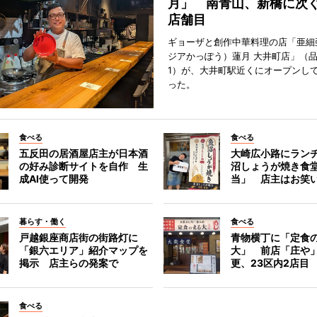
月」 南青山、新橋に次ぐ
店舗目
ギョーザと創作中華料理の店「亜細
ジアかっぽう）蓮月 大井町店」（
1）が、大井町駅近くにオープンして
った。
食べる
食べる
五反田の居酒屋店主が日本酒
大崎広小路にラン
の好み診断サイトを自作 生
沼しょうが焼き食
成AI使って開発
当」 店主はお笑
暮らす・働く
食べる
戸越銀座商店街の街路灯に
青物横丁に「定食
「銀六エリア」紹介マップを
大」 前店「庄や
掲示 店主らの発案で
更、23区内2店目
食べる