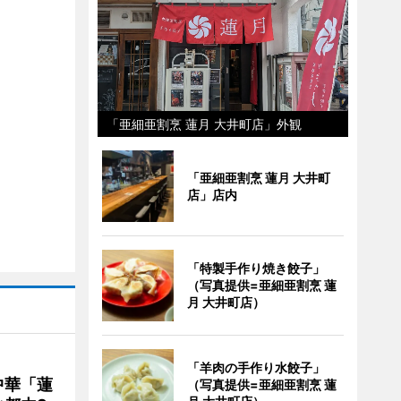
「亜細亜割烹 蓮月 大井町店」外観
「亜細亜割烹 蓮月 大井町
店」店内
「特製手作り焼き餃子」
（写真提供=亜細亜割烹 蓮
月 大井町店）
「羊肉の手作り水餃子」
中華「蓮
（写真提供=亜細亜割烹 蓮