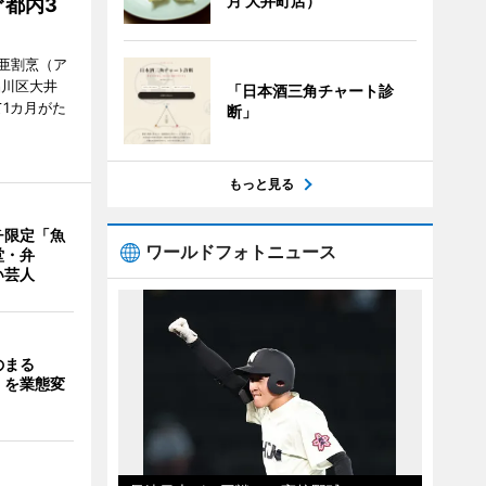
月 大井町店）
都内3
亜割烹（ア
品川区大井
「日本酒三角チャート診
1カ月がた
断」
もっと見る
チ限定「魚
ワールドフォトニュース
堂・弁
い芸人
のまる
」を業態変