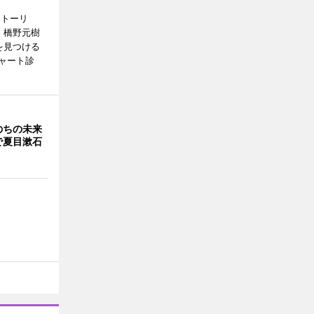
ストーリ
、橋野元樹
を見つける
ャート診
のちの未来
で夏目漱石