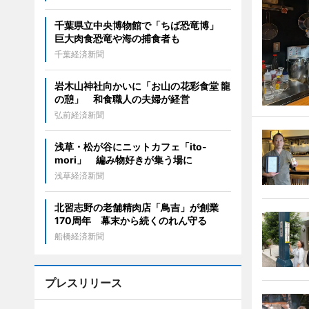
千葉県立中央博物館で「ちば恐竜博」
巨大肉食恐竜や海の捕食者も
千葉経済新聞
岩木山神社向かいに「お山の花彩食堂 龍
の憩」 和食職人の夫婦が経営
弘前経済新聞
浅草・松が谷にニットカフェ「ito-
mori」 編み物好きが集う場に
浅草経済新聞
北習志野の老舗精肉店「鳥吉」が創業
170周年 幕末から続くのれん守る
船橋経済新聞
プレスリリース