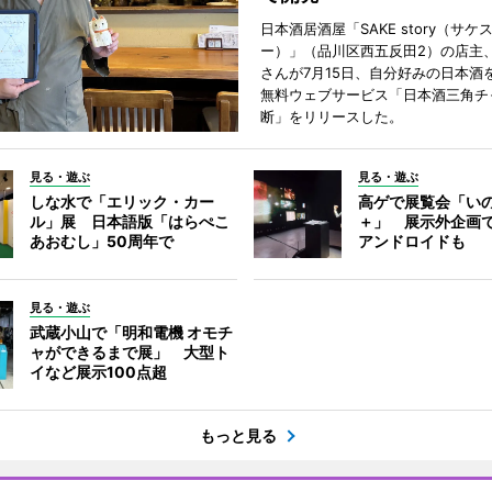
日本酒居酒屋「SAKE story（サケ
ー）」（品川区西五反田2）の店主
さんが7月15日、自分好みの日本酒
無料ウェブサービス「日本酒三角チ
断」をリリースした。
見る・遊ぶ
見る・遊ぶ
しな水で「エリック・カー
高ゲで展覧会「い
ル」展 日本語版「はらぺこ
＋」 展示外企画
あおむし」50周年で
アンドロイドも
見る・遊ぶ
武蔵小山で「明和電機 オモチ
ャができるまで展」 大型ト
イなど展示100点超
もっと見る