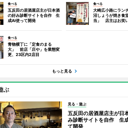
食べる
食べる
五反田の居酒屋店主が日本酒
大崎広小路にラン
の好み診断サイトを自作 生
沼しょうが焼き食
成AI使って開発
当」 店主はお笑
食べる
青物横丁に「定食のまる
大」 前店「庄や」を業態変
更、23区内2店目
もっと見る
遊ぶ
見る・遊ぶ
五反田の居酒屋店主が日
み診断サイトを自作 生成
て開発