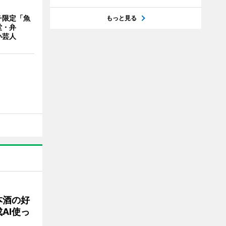
チ限定「魚
もっと見る
堂・弁
い芸人
本酒の好
AI使っ