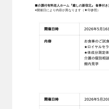
■介護付有料老人ホーム『癒しの新宿北』 食事付
※開催日により内容が異なります（★印参照）