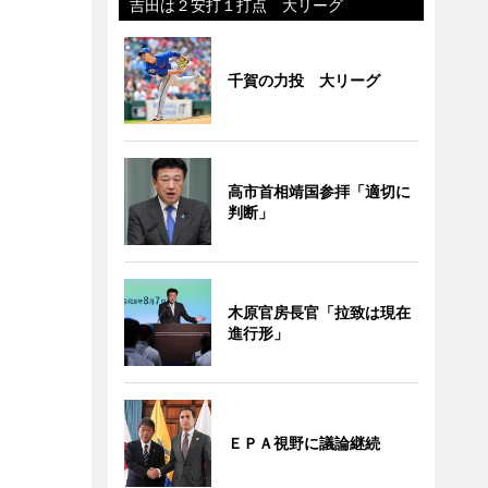
吉田は２安打１打点 大リーグ
千賀の力投 大リーグ
高市首相靖国参拝「適切に
判断」
木原官房長官「拉致は現在
進行形」
ＥＰＡ視野に議論継続