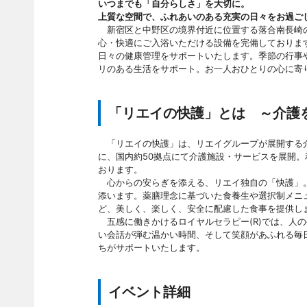
いつまでも「自分らしさ」を大切に。
上質な空間で、ふれあいのある充実の日々をお過ご
新宿区と中野区の境界付近に位置する落合南長崎の
心・快適にご入浴いただける設備を完備しております
日々の健康管理をサポートいたします。季節の行事
リのある生活をサポート。お一人おひとりの心に寄
「リエイの快護」とは ～介護
「リエイの快護」は、リエイグループが展開する介
に、国内約50拠点にて介護施設・サービスを展開
おります。
心からの安らぎを添える、リエイ独自の「快護」。
添います。薬膳理念に基づいた食養生や選択制メニ
ど、美しく、楽しく、安全に配慮した食事を提供し
五感に働きかけるロイヤルセラピー(R)では、人
い会話が弾む温かい時間、そして笑顔があふれる毎
ちがサポートいたします。
イベント詳細