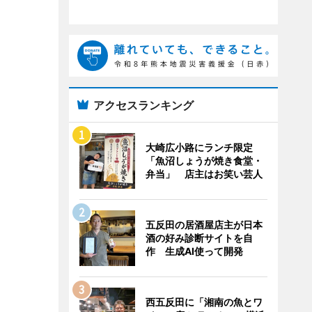
アクセスランキング
大崎広小路にランチ限定
「魚沼しょうが焼き食堂・
弁当」 店主はお笑い芸人
五反田の居酒屋店主が日本
酒の好み診断サイトを自
作 生成AI使って開発
西五反田に「湘南の魚とワ