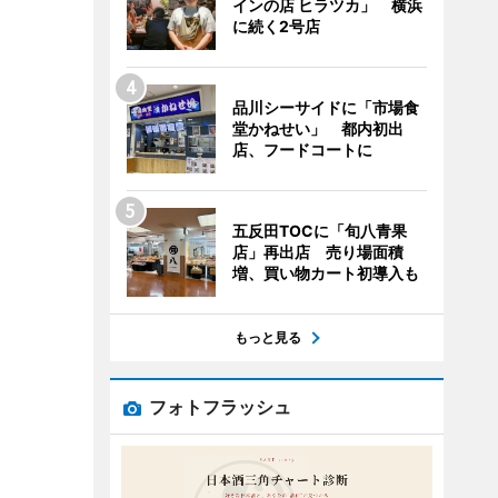
インの店 ヒラツカ」 横浜
に続く2号店
品川シーサイドに「市場食
堂かねせい」 都内初出
店、フードコートに
五反田TOCに「旬八青果
店」再出店 売り場面積
増、買い物カート初導入も
もっと見る
フォトフラッシュ