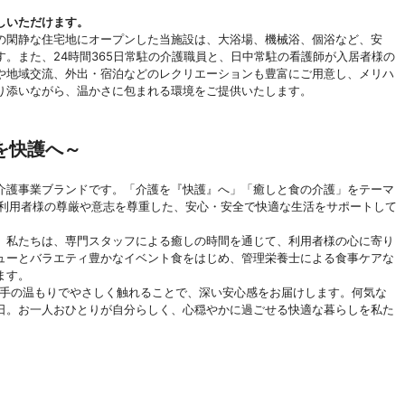
しいただけます。
閑静な住宅地にオープンした当施設は、大浴場、機械浴、個浴など、安
。また、24時間365日常駐の介護職員と、日中常駐の看護師が入居者様の
や地域交流、外出・宿泊などのレクリエーションも豊富にご用意し、メリハ
り添いながら、温かさに包まれる環境をご提供いたします。
を快護へ～
護事業ブランドです。「介護を『快護』へ」「癒しと食の介護」をテーマ
。利用者様の尊厳や意志を尊重した、安心・安全で快適な生活をサポートして
私たちは、専門スタッフによる癒しの時間を通じて、利用者様の心に寄り
ューとバラエティ豊かなイベント食をはじめ、管理栄養士による食事ケアな
ます。
の手の温もりでやさしく触れることで、深い安心感をお届けします。何気な
日。お一人おひとりが自分らしく、心穏やかに過ごせる快適な暮らしを私た