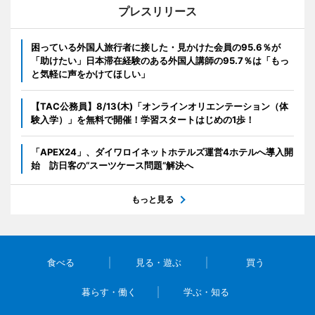
プレスリリース
困っている外国人旅行者に接した・見かけた会員の95.6％が
「助けたい」日本滞在経験のある外国人講師の95.7％は「もっ
と気軽に声をかけてほしい」
【TAC公務員】8/13(木)「オンラインオリエンテーション（体
験入学）」を無料で開催！学習スタートはじめの1歩！
「APEX24」、ダイワロイネットホテルズ運営4ホテルへ導入開
始 訪日客の“スーツケース問題”解決へ
もっと見る
食べる
見る・遊ぶ
買う
暮らす・働く
学ぶ・知る