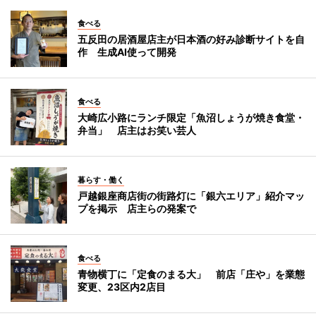
食べる
五反田の居酒屋店主が日本酒の好み診断サイトを自
作 生成AI使って開発
食べる
大崎広小路にランチ限定「魚沼しょうが焼き食堂・
弁当」 店主はお笑い芸人
暮らす・働く
戸越銀座商店街の街路灯に「銀六エリア」紹介マッ
プを掲示 店主らの発案で
食べる
青物横丁に「定食のまる大」 前店「庄や」を業態
変更、23区内2店目