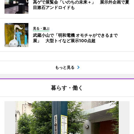
高ゲで展覧会「いのちの未来＋」 展示外企画で夏
目漱石アンドロイドも
見る・遊ぶ
武蔵小山で「明和電機 オモチャができるまで
展」 大型トイなど展示100点超
もっと見る
暮らす・働く