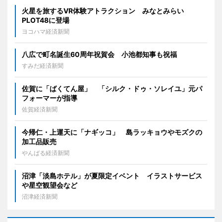
火星を旅するVR体験アトラクション みなとみらい
PLOT48に登場
ヨコハマ経済新聞
八広で町名誕生60周年祝賀会 小池都知事も祝福
すみだ経済新聞
佐賀に「ばくてん屋」 「シルク・ドゥ・ソレイユ」元パ
フォーマーが指導
佐賀経済新聞
今帰仁・上運天に「ナギッコ」 島ラッキョウやモズクの
加工品販売
やんばる経済新聞
沼津「淡島ホテル」が夏限定イベント イラストサービス
や星空観望会など
沼津経済新聞