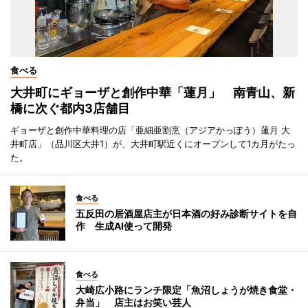
食べる
大井町にギョーザと創作中華「蓮月」 南青山、新
橋に次ぐ都内3店舗目
ギョーザと創作中華料理の店「亜細亜割烹（アジアかっぽう）蓮月 大
井町店」（品川区大井1）が、大井町駅近くにオープンして1カ月がたっ
た。
食べる
五反田の居酒屋店主が日本酒の好み診断サイトを自
作 生成AI使って開発
食べる
大崎広小路にランチ限定「魚沼しょうが焼き食堂・
弁当」 店主はお笑い芸人