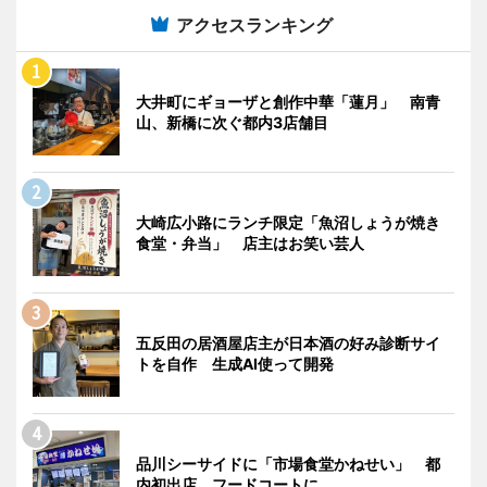
アクセスランキング
大井町にギョーザと創作中華「蓮月」 南青
山、新橋に次ぐ都内3店舗目
大崎広小路にランチ限定「魚沼しょうが焼き
食堂・弁当」 店主はお笑い芸人
五反田の居酒屋店主が日本酒の好み診断サイ
トを自作 生成AI使って開発
品川シーサイドに「市場食堂かねせい」 都
内初出店、フードコートに