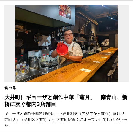
食べる
大井町にギョーザと創作中華「蓮月」 南青山、新
橋に次ぐ都内3店舗目
ギョーザと創作中華料理の店「亜細亜割烹（アジアかっぽう）蓮月 大
井町店」（品川区大井1）が、大井町駅近くにオープンして1カ月がたっ
た。