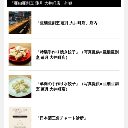
「亜細亜割烹 蓮月 大井町店」外観
「亜細亜割烹 蓮月 大井町店」店内
「特製手作り焼き餃子」（写真提供=亜細亜割
烹 蓮月 大井町店）
「羊肉の手作り水餃子」（写真提供=亜細亜割
烹 蓮月 大井町店）
「日本酒三角チャート診断」