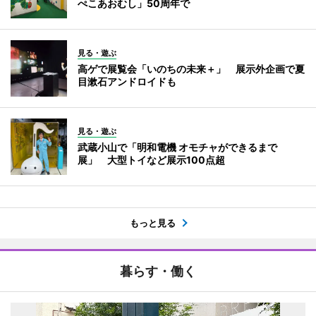
ぺこあおむし」50周年で
見る・遊ぶ
高ゲで展覧会「いのちの未来＋」 展示外企画で夏
目漱石アンドロイドも
見る・遊ぶ
武蔵小山で「明和電機 オモチャができるまで
展」 大型トイなど展示100点超
もっと見る
暮らす・働く