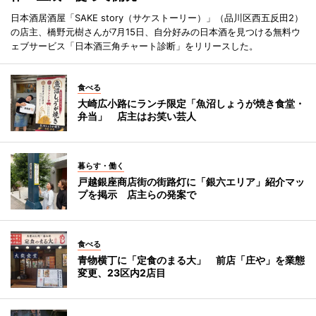
日本酒居酒屋「SAKE story（サケストーリー）」（品川区西五反田2）
の店主、橋野元樹さんが7月15日、自分好みの日本酒を見つける無料ウ
ェブサービス「日本酒三角チャート診断」をリリースした。
食べる
大崎広小路にランチ限定「魚沼しょうが焼き食堂・
弁当」 店主はお笑い芸人
暮らす・働く
戸越銀座商店街の街路灯に「銀六エリア」紹介マッ
プを掲示 店主らの発案で
食べる
青物横丁に「定食のまる大」 前店「庄や」を業態
変更、23区内2店目