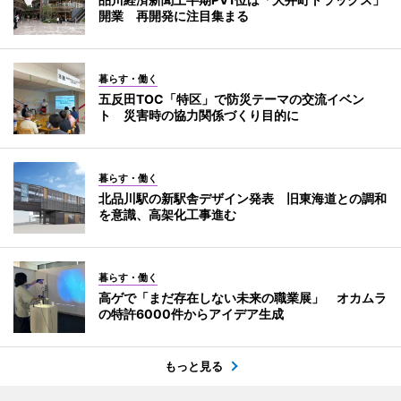
開業 再開発に注目集まる
暮らす・働く
五反田TOC「特区」で防災テーマの交流イベン
ト 災害時の協力関係づくり目的に
暮らす・働く
北品川駅の新駅舎デザイン発表 旧東海道との調和
を意識、高架化工事進む
暮らす・働く
高ゲで「まだ存在しない未来の職業展」 オカムラ
の特許6000件からアイデア生成
もっと見る