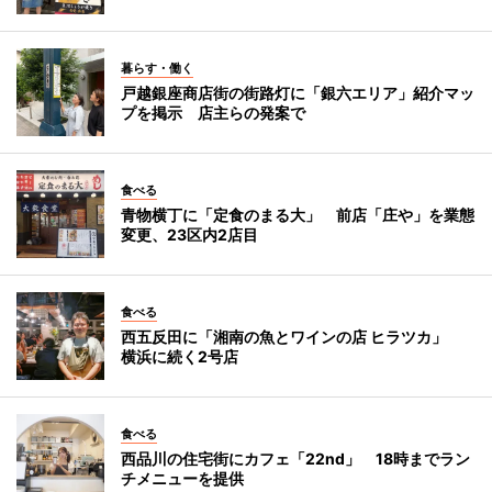
暮らす・働く
戸越銀座商店街の街路灯に「銀六エリア」紹介マッ
プを掲示 店主らの発案で
食べる
青物横丁に「定食のまる大」 前店「庄や」を業態
変更、23区内2店目
食べる
西五反田に「湘南の魚とワインの店 ヒラツカ」
横浜に続く2号店
食べる
西品川の住宅街にカフェ「22nd」 18時までラン
チメニューを提供