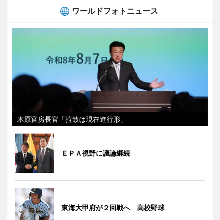
ワールドフォトニュース
木原官房長官「拉致は現在進行形」
ＥＰＡ視野に議論継続
東海大甲府が２回戦へ 高校野球