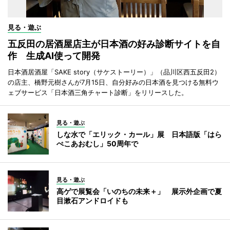
見る・遊ぶ
五反田の居酒屋店主が日本酒の好み診断サイトを自
作 生成AI使って開発
日本酒居酒屋「SAKE story（サケストーリー）」（品川区西五反田2）
の店主、橋野元樹さんが7月15日、自分好みの日本酒を見つける無料ウ
ェブサービス「日本酒三角チャート診断」をリリースした。
見る・遊ぶ
しな水で「エリック・カール」展 日本語版「はら
ぺこあおむし」50周年で
見る・遊ぶ
高ゲで展覧会「いのちの未来＋」 展示外企画で夏
目漱石アンドロイドも