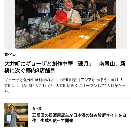
食べる
大井町にギョーザと創作中華「蓮月」 南青山、新
橋に次ぐ都内3店舗目
ギョーザと創作中華料理の店「亜細亜割烹（アジアかっぽう）蓮月 大
井町店」（品川区大井1）が、大井町駅近くにオープンして1カ月がたっ
た。
食べる
五反田の居酒屋店主が日本酒の好み診断サイトを自
作 生成AI使って開発