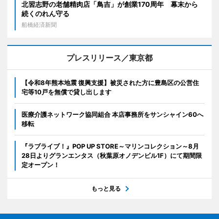
北習志野の老舗精肉店「鳥吉」が創業170周年 幕末から
続くのれん守る
船橋経済新聞
プレスリリース／東京都
【令和8年熊本地震 復興支援】被災された方に豊島区の公営住
宅等10戸を無償で貸し出します
医療介護ネットワーク協同組合 本店事務所をサンシャイン60へ
移転
『ラブライブ！』POP UP STORE～マリンコレクション～8月
28日よりグランエンタス（秋葉原オノデンビル1F）にて期間限
定オープン！
もっと見る