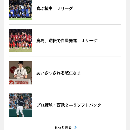
喜ぶ植中 Ｊリーグ
鹿島、逆転で白星発進 Ｊリーグ
あいさつされる悠仁さま
プロ野球・西武２―５ソフトバンク
もっと見る