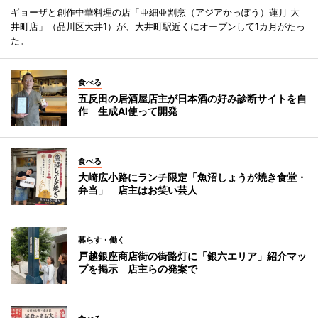
ギョーザと創作中華料理の店「亜細亜割烹（アジアかっぽう）蓮月 大
井町店」（品川区大井1）が、大井町駅近くにオープンして1カ月がたっ
た。
食べる
五反田の居酒屋店主が日本酒の好み診断サイトを自
作 生成AI使って開発
食べる
大崎広小路にランチ限定「魚沼しょうが焼き食堂・
弁当」 店主はお笑い芸人
暮らす・働く
戸越銀座商店街の街路灯に「銀六エリア」紹介マッ
プを掲示 店主らの発案で