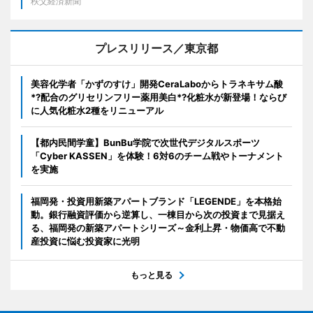
秩父経済新聞
プレスリリース／東京都
美容化学者「かずのすけ」開発CeraLaboからトラネキサム酸
*?配合のグリセリンフリー薬用美白*?化粧水が新登場！ならび
に人気化粧水2種をリニューアル
【都内民間学童】BunBu学院で次世代デジタルスポーツ
「Cyber KASSEN」を体験！6対6のチーム戦やトーナメント
を実施
福岡発・投資用新築アパートブランド「LEGENDE」を本格始
動。銀行融資評価から逆算し、一棟目から次の投資まで見据え
る、福岡発の新築アパートシリーズ～金利上昇・物価高で不動
産投資に悩む投資家に光明
もっと見る