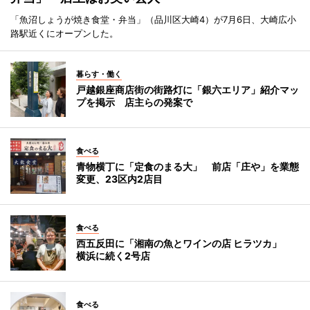
「魚沼しょうが焼き食堂・弁当」（品川区大崎4）が7月6日、大崎広小
路駅近くにオープンした。
暮らす・働く
戸越銀座商店街の街路灯に「銀六エリア」紹介マッ
プを掲示 店主らの発案で
食べる
青物横丁に「定食のまる大」 前店「庄や」を業態
変更、23区内2店目
食べる
西五反田に「湘南の魚とワインの店 ヒラツカ」
横浜に続く2号店
食べる