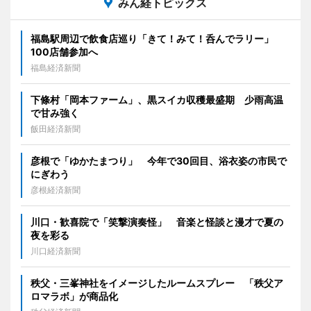
みん経トピックス
福島駅周辺で飲食店巡り「きて！みて！呑んでラリー」
100店舗参加へ
福島経済新聞
下條村「岡本ファーム」、黒スイカ収穫最盛期 少雨高温
で甘み強く
飯田経済新聞
彦根で「ゆかたまつり」 今年で30回目、浴衣姿の市民で
にぎわう
彦根経済新聞
川口・歓喜院で「笑撃演奏怪」 音楽と怪談と漫才で夏の
夜を彩る
川口経済新聞
秩父・三峯神社をイメージしたルームスプレー 「秩父ア
ロマラボ」が商品化