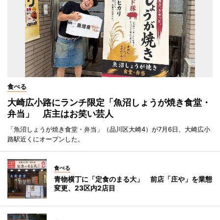
食べる
大崎広小路にランチ限定「魚沼しょうが焼き食堂・
弁当」 店主はお笑い芸人
「魚沼しょうが焼き食堂・弁当」（品川区大崎4）が7月6日、大崎広小
路駅近くにオープンした。
食べる
青物横丁に「定食のまる大」 前店「庄や」を業態
変更、23区内2店目