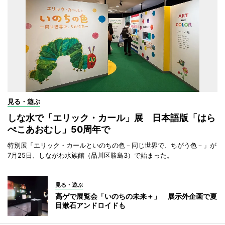
見る・遊ぶ
しな水で「エリック・カール」展 日本語版「はら
ぺこあおむし」50周年で
特別展「エリック・カールといのちの色－同じ世界で、ちがう色－」が
7月25日、しながわ水族館（品川区勝島3）で始まった。
見る・遊ぶ
高ゲで展覧会「いのちの未来＋」 展示外企画で夏
目漱石アンドロイドも