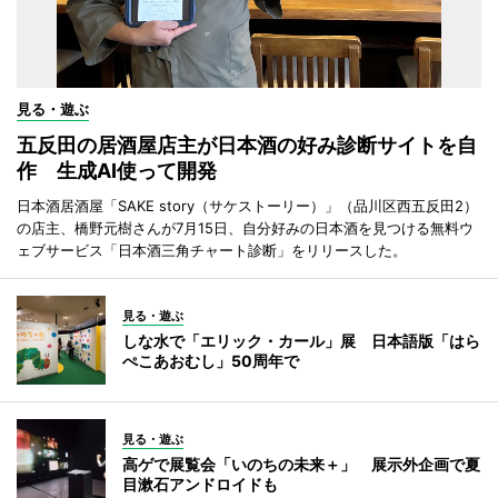
見る・遊ぶ
五反田の居酒屋店主が日本酒の好み診断サイトを自
作 生成AI使って開発
日本酒居酒屋「SAKE story（サケストーリー）」（品川区西五反田2）
の店主、橋野元樹さんが7月15日、自分好みの日本酒を見つける無料ウ
ェブサービス「日本酒三角チャート診断」をリリースした。
見る・遊ぶ
しな水で「エリック・カール」展 日本語版「はら
ぺこあおむし」50周年で
見る・遊ぶ
高ゲで展覧会「いのちの未来＋」 展示外企画で夏
目漱石アンドロイドも