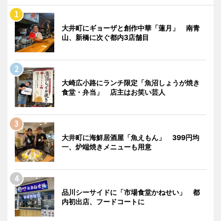
大井町にギョーザと創作中華「蓮月」 南青
山、新橋に次ぐ都内3店舗目
大崎広小路にランチ限定「魚沼しょうが焼き
食堂・弁当」 店主はお笑い芸人
大井町に海鮮居酒屋「魚えもん」 399円均
一、炉端焼きメニューも用意
品川シーサイドに「市場食堂かねせい」 都
内初出店、フードコートに