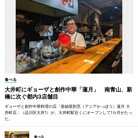
食べる
大井町にギョーザと創作中華「蓮月」 南青山、新
橋に次ぐ都内3店舗目
ギョーザと創作中華料理の店「亜細亜割烹（アジアかっぽう）蓮月 大
井町店」（品川区大井1）が、大井町駅近くにオープンして1カ月がたっ
た。
食べる