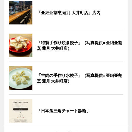
「亜細亜割烹 蓮月 大井町店」店内
「特製手作り焼き餃子」（写真提供=亜細亜割
烹 蓮月 大井町店）
「羊肉の手作り水餃子」（写真提供=亜細亜割
烹 蓮月 大井町店）
「日本酒三角チャート診断」