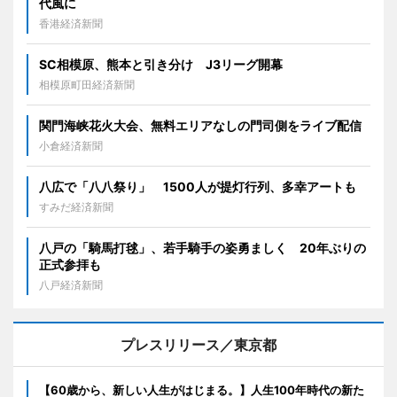
代風に
香港経済新聞
SC相模原、熊本と引き分け J3リーグ開幕
相模原町田経済新聞
関門海峡花火大会、無料エリアなしの門司側をライブ配信
小倉経済新聞
八広で「八八祭り」 1500人が提灯行列、多幸アートも
すみだ経済新聞
八戸の「騎馬打毬」、若手騎手の姿勇ましく 20年ぶりの
正式参拝も
八戸経済新聞
プレスリリース／東京都
【60歳から、新しい人生がはじまる。】人生100年時代の新た