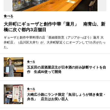
食べる
大井町にギョーザと創作中華「蓮月」 南青山、新
橋に次ぐ都内3店舗目
ギョーザと創作中華料理の店「亜細亜割烹（アジアかっぽう）蓮月 大
井町店」（品川区大井1）が、大井町駅近くにオープンして1カ月がたっ
た。
食べる
五反田の居酒屋店主が日本酒の好み診断サイトを自
作 生成AI使って開発
食べる
大崎広小路にランチ限定「魚沼しょうが焼き食堂・
弁当」 店主はお笑い芸人