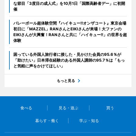
な節目「3度目の成人式」を10月1日「国際高齢者デー」に初開
催
バレーボール超体験空間『ハイキュー!!オンザコート』東京会場
初日に「MAZZEL」RANさんとEIKIさんが来場！大ファンの
EIKIさんが大興奮！RANさんと共に「ハイキュー!!」の世界を超
体験
困っている外国人旅行者に接した・見かけた会員の95.6％が
「助けたい」日本滞在経験のある外国人講師の95.7％は「もっ
と気軽に声をかけてほしい」
もっと見る
食べる
見る・遊ぶ
買う
暮らす・働く
学ぶ・知る