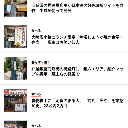
五反田の居酒屋店主が日本酒の好み診断サイトを自
作 生成AI使って開発
食べる
大崎広小路にランチ限定「魚沼しょうが焼き食堂・
弁当」 店主はお笑い芸人
暮らす・働く
戸越銀座商店街の街路灯に「銀六エリア」紹介マッ
プを掲示 店主らの発案で
食べる
青物横丁に「定食のまる大」 前店「庄や」を業態
変更、23区内2店目
食べる