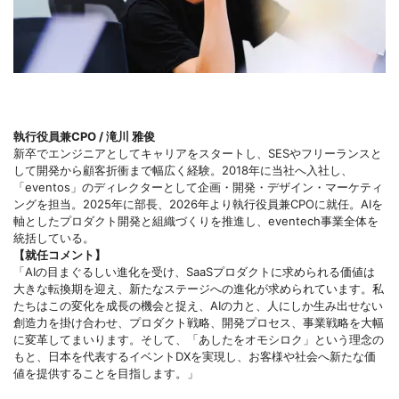
執行役員兼CPO / 滝川 雅俊
新卒でエンジニアとしてキャリアをスタートし、SESやフリーランスと
して開発から顧客折衝まで幅広く経験。2018年に当社へ入社し、
「eventos」のディレクターとして企画・開発・デザイン・マーケティ
ングを担当。2025年に部長、2026年より執行役員兼CPOに就任。AIを
軸としたプロダクト開発と組織づくりを推進し、eventech事業全体を
統括している。
【就任コメント】
「AIの目まぐるしい進化を受け、SaaSプロダクトに求められる価値は
大きな転換期を迎え、新たなステージへの進化が求められています。私
たちはこの変化を成長の機会と捉え、AIの力と、人にしか生み出せない
創造力を掛け合わせ、プロダクト戦略、開発プロセス、事業戦略を大幅
に変革してまいります。そして、「あしたをオモシロク」という理念の
もと、日本を代表するイベントDXを実現し、お客様や社会へ新たな価
値を提供することを目指します。」