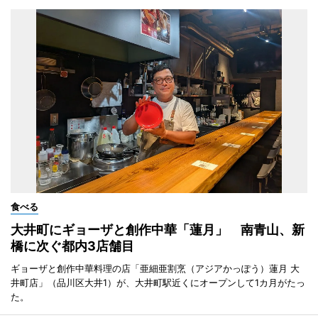
食べる
大井町にギョーザと創作中華「蓮月」 南青山、新
橋に次ぐ都内3店舗目
ギョーザと創作中華料理の店「亜細亜割烹（アジアかっぽう）蓮月 大
井町店」（品川区大井1）が、大井町駅近くにオープンして1カ月がたっ
た。