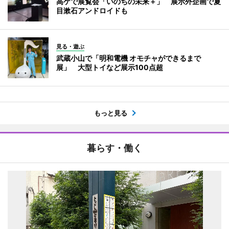
高ゲで展覧会「いのちの未来＋」 展示外企画で夏
目漱石アンドロイドも
見る・遊ぶ
武蔵小山で「明和電機 オモチャができるまで
展」 大型トイなど展示100点超
もっと見る
暮らす・働く