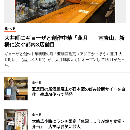
食べる
大井町にギョーザと創作中華「蓮月」 南青山、新
橋に次ぐ都内3店舗目
ギョーザと創作中華料理の店「亜細亜割烹（アジアかっぽう）蓮月 大
井町店」（品川区大井1）が、大井町駅近くにオープンして1カ月がたっ
た。
食べる
五反田の居酒屋店主が日本酒の好み診断サイトを自
作 生成AI使って開発
食べる
大崎広小路にランチ限定「魚沼しょうが焼き食堂・
弁当」 店主はお笑い芸人