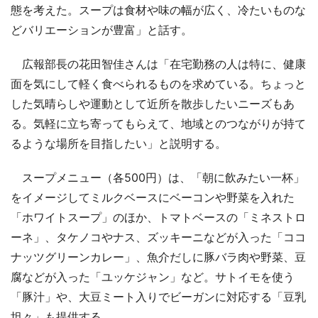
態を考えた。スープは食材や味の幅が広く、冷たいものな
どバリエーションが豊富」と話す。
広報部長の花田智佳さんは「在宅勤務の人は特に、健康
面を気にして軽く食べられるものを求めている。ちょっと
した気晴らしや運動として近所を散歩したいニーズもあ
る。気軽に立ち寄ってもらえて、地域とのつながりが持て
るような場所を目指したい」と説明する。
スープメニュー（各500円）は、「朝に飲みたい一杯」
をイメージしてミルクベースにベーコンや野菜を入れた
「ホワイトスープ」のほか、トマトベースの「ミネストロ
ーネ」、タケノコやナス、ズッキーニなどが入った「ココ
ナッツグリーンカレー」、魚介だしに豚バラ肉や野菜、豆
腐などが入った「ユッケジャン」など。サトイモを使う
「豚汁」や、大豆ミート入りでビーガンに対応する「豆乳
坦々」も提供する。