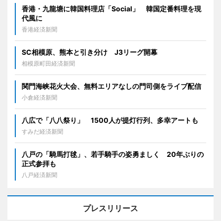
香港・九龍塘に韓国料理店「Social」 韓国定番料理を現
代風に
香港経済新聞
SC相模原、熊本と引き分け J3リーグ開幕
相模原町田経済新聞
関門海峡花火大会、無料エリアなしの門司側をライブ配信
小倉経済新聞
八広で「八八祭り」 1500人が提灯行列、多幸アートも
すみだ経済新聞
八戸の「騎馬打毬」、若手騎手の姿勇ましく 20年ぶりの
正式参拝も
八戸経済新聞
プレスリリース