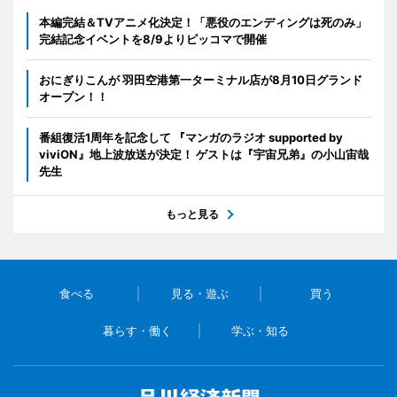
本編完結＆TVアニメ化決定！「悪役のエンディングは死のみ」
完結記念イベントを8/9よりピッコマで開催
おにぎりこんが 羽田空港第一ターミナル店が8月10日グランド
オープン！！
番組復活1周年を記念して 『マンガのラジオ supported by
viviON』地上波放送が決定！ ゲストは『宇宙兄弟』の小山宙哉
先生
もっと見る
食べる
見る・遊ぶ
買う
暮らす・働く
学ぶ・知る