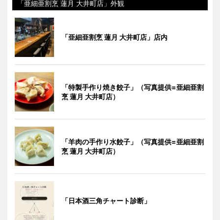
「亜細亜割烹 蓮月 大井町店」外観
「亜細亜割烹 蓮月 大井町店」店内
「特製手作り焼き餃子」（写真提供=亜細亜割
烹 蓮月 大井町店）
「羊肉の手作り水餃子」（写真提供=亜細亜割
烹 蓮月 大井町店）
「日本酒三角チャート診断」