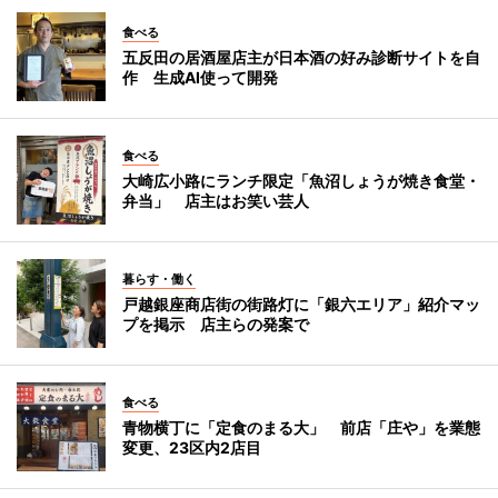
食べる
五反田の居酒屋店主が日本酒の好み診断サイトを自
作 生成AI使って開発
食べる
大崎広小路にランチ限定「魚沼しょうが焼き食堂・
弁当」 店主はお笑い芸人
暮らす・働く
戸越銀座商店街の街路灯に「銀六エリア」紹介マッ
プを掲示 店主らの発案で
食べる
青物横丁に「定食のまる大」 前店「庄や」を業態
変更、23区内2店目