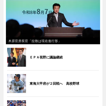
木原官房長官「拉致は現在進行形」
ＥＰＡ視野に議論継続
東海大甲府が２回戦へ 高校野球