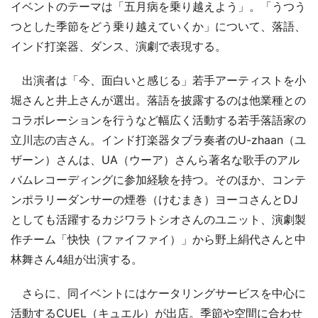
イベントのテーマは「五月病を乗り越えよう」。「うつう
つとした季節をどう乗り越えていくか」について、落語、
インド打楽器、ダンス、演劇で表現する。
出演者は「今、面白いと感じる」若手アーティストを小
堀さんと井上さんが選出。落語を披露するのは他業種との
コラボレーションを行うなど幅広く活動する若手落語家の
立川志の吉さん。インド打楽器タブラ奏者のU-zhaan（ユ
ザーン）さんは、UA（ウーア）さんら著名な歌手のアル
バムレコーディングに参加経験を持つ。そのほか、コンテ
ンポラリーダンサーの煙巻（けむまき）ヨーコさんとDJ
としても活躍するカジワラトシオさんのユニット、演劇製
作チーム「快快（ファイファイ）」から野上絹代さんと中
林舞さん4組が出演する。
さらに、同イベントにはケータリングサービスを中心に
活動するCUEL（キュエル）が出店。季節や空間に合わせ