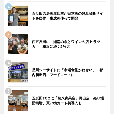
五反田の居酒屋店主が日本酒の好み診断サイ
トを自作 生成AI使って開発
西五反田に「湘南の魚とワインの店 ヒラツ
カ」 横浜に続く2号店
品川シーサイドに「市場食堂かねせい」 都
内初出店、フードコートに
五反田TOCに「旬八青果店」再出店 売り場
面積増、買い物カート初導入も