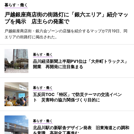
暮らす・働く
戸越銀座商店街の街路灯に「銀六エリア」紹介マッ
プを掲示 店主らの発案で
戸越銀座商店街・銀六会ゾーンの店舗を紹介するマップが7月19日、同
エリアの街路灯に掲出された。
暮らす・働く
品川経済新聞上半期PV1位は「大井町トラックス」
開業 再開発に注目集まる
暮らす・働く
五反田TOC「特区」で防災テーマの交流イベン
ト 災害時の協力関係づくり目的に
暮らす・働く
北品川駅の新駅舎デザイン発表 旧東海道との調和
を意識、高架化工事進む