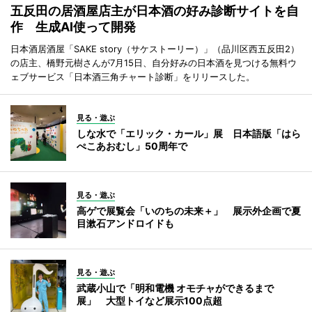
五反田の居酒屋店主が日本酒の好み診断サイトを自
作 生成AI使って開発
日本酒居酒屋「SAKE story（サケストーリー）」（品川区西五反田2）
の店主、橋野元樹さんが7月15日、自分好みの日本酒を見つける無料ウ
ェブサービス「日本酒三角チャート診断」をリリースした。
見る・遊ぶ
しな水で「エリック・カール」展 日本語版「はら
ぺこあおむし」50周年で
見る・遊ぶ
高ゲで展覧会「いのちの未来＋」 展示外企画で夏
目漱石アンドロイドも
見る・遊ぶ
武蔵小山で「明和電機 オモチャができるまで
展」 大型トイなど展示100点超