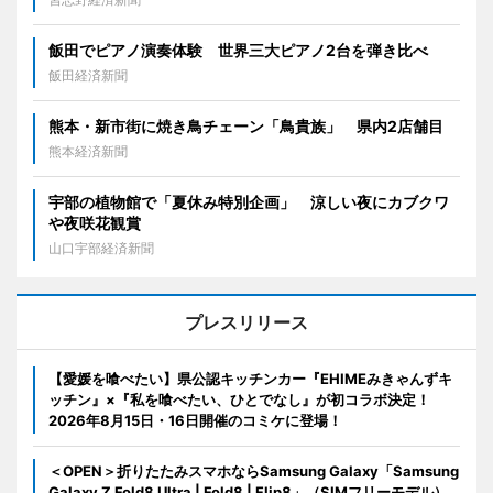
飯田でピアノ演奏体験 世界三大ピアノ2台を弾き比べ
飯田経済新聞
熊本・新市街に焼き鳥チェーン「鳥貴族」 県内2店舗目
熊本経済新聞
宇部の植物館で「夏休み特別企画」 涼しい夜にカブクワ
や夜咲花観賞
山口宇部経済新聞
プレスリリース
【愛媛を喰べたい】県公認キッチンカー『EHIMEみきゃんずキ
ッチン』×『私を喰べたい、ひとでなし』が初コラボ決定！
2026年8月15日・16日開催のコミケに登場！
＜OPEN＞折りたたみスマホならSamsung Galaxy「Samsung
Galaxy Z Fold8 Ultra | Fold8 | Flip8」（SIMフリーモデル）