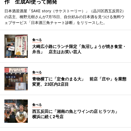
作 生成AI使って開発
日本酒居酒屋「SAKE story（サケストーリー）」（品川区西五反田2）
の店主、橋野元樹さんが7月15日、自分好みの日本酒を見つける無料ウ
ェブサービス「日本酒三角チャート診断」をリリースした。
食べる
大崎広小路にランチ限定「魚沼しょうが焼き食堂・
弁当」 店主はお笑い芸人
食べる
青物横丁に「定食のまる大」 前店「庄や」を業態
変更、23区内2店目
食べる
西五反田に「湘南の魚とワインの店 ヒラツカ」
横浜に続く2号店