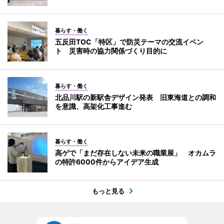
暮らす・働く
五反田TOC「特区」で防災テーマの交流イベン
ト 災害時の協力関係づくり目的に
暮らす・働く
北品川駅の新駅舎デザイン発表 旧東海道との調和
を意識、高架化工事進む
暮らす・働く
高ゲで「まだ存在しない未来の職業展」 オカムラ
の特許6000件からアイデア生成
もっと見る