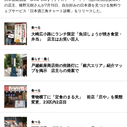
の店主、橋野元樹さんが7月15日、自分好みの日本酒を見つける無料ウ
ェブサービス「日本酒三角チャート診断」をリリースした。
食べる
大崎広小路にランチ限定「魚沼しょうが焼き食堂・
弁当」 店主はお笑い芸人
暮らす・働く
戸越銀座商店街の街路灯に「銀六エリア」紹介マッ
プを掲示 店主らの発案で
食べる
青物横丁に「定食のまる大」 前店「庄や」を業態
変更、23区内2店目
食べる