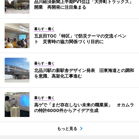
品川経済新聞上半期PV1位は「大井町トラックス」
開業 再開発に注目集まる
暮らす・働く
五反田TOC「特区」で防災テーマの交流イベン
ト 災害時の協力関係づくり目的に
暮らす・働く
北品川駅の新駅舎デザイン発表 旧東海道との調和
を意識、高架化工事進む
暮らす・働く
高ゲで「まだ存在しない未来の職業展」 オカムラ
の特許6000件からアイデア生成
もっと見る