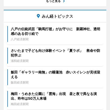
もっと見る
みん経トピックス
八戸の伝統武芸「騎馬打毬」がお守りに 新羅神社、透明
感のある切り絵で
八戸経済新聞
さいたまで子ども向け体験イベント「夏ラボ」 救命や防
犯学ぶ
浦和経済新聞
飯田「ギャラリー南無」の睡蓮池 赤いスイレンが見頃迎
える
飯田経済新聞
梅田・うめきた公園に「雲海」出現 昼と夜で異なる演
出、昨年は50万人来場
梅田経済新聞