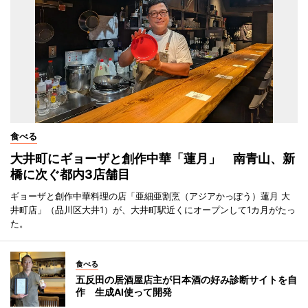
食べる
大井町にギョーザと創作中華「蓮月」 南青山、新
橋に次ぐ都内3店舗目
ギョーザと創作中華料理の店「亜細亜割烹（アジアかっぽう）蓮月 大
井町店」（品川区大井1）が、大井町駅近くにオープンして1カ月がたっ
た。
食べる
五反田の居酒屋店主が日本酒の好み診断サイトを自
作 生成AI使って開発