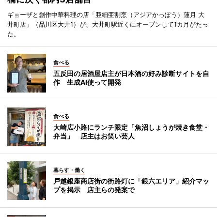
ギョーザと創作中華料理の店「亜細亜割烹（アジアかっぽう）蓮月 大
井町店」（品川区大井1）が、大井町駅近くにオープンして1カ月がたっ
た。
食べる
五反田の居酒屋店主が日本酒の好み診断サイトを自
作 生成AI使って開発
食べる
大崎広小路にランチ限定「魚沼しょうが焼き食堂・
弁当」 店主はお笑い芸人
暮らす・働く
戸越銀座商店街の街路灯に「銀六エリア」紹介マッ
プを掲示 店主らの発案で