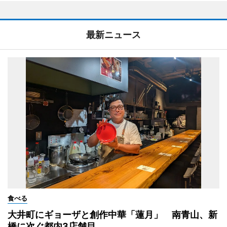
最新ニュース
食べる
大井町にギョーザと創作中華「蓮月」 南青山、新
橋に次ぐ都内3店舗目