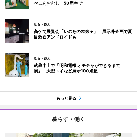
ぺこあおむし」50周年で
見る・遊ぶ
高ゲで展覧会「いのちの未来＋」 展示外企画で夏
目漱石アンドロイドも
見る・遊ぶ
武蔵小山で「明和電機 オモチャができるまで
展」 大型トイなど展示100点超
もっと見る
暮らす・働く