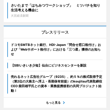
さいたまで「はちみつワークショップ」 ミツバチを知り
生活考える機会に
大宮経済新聞
プレスリリース
ドコモSMTBネット銀行、HDI-Japan「問合せ窓口格付け」お
よび「Webサポート格付け」における「三つ星」獲得のお知ら
せ
【SBIいきいき少短】仙台にビジネスセンターを新設
売れるネット広告社グループ（9235）、約５％の株式取得予定
（第2位の大株主へ浮上・長期保有前提）のkoujitsu代表取締役
CEO 柴田雄平氏との資本・業務提携後初の共同プロジェクト始
動！
もっと見る