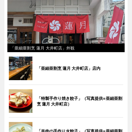
「亜細亜割烹 蓮月 大井町店」外観
「亜細亜割烹 蓮月 大井町店」店内
「特製手作り焼き餃子」（写真提供=亜細亜割
烹 蓮月 大井町店）
「羊肉の手作り水餃子」（写真提供=亜細亜割