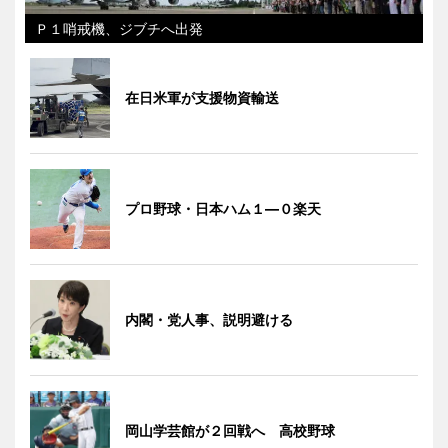
Ｐ１哨戒機、ジブチへ出発
在日米軍が支援物資輸送
プロ野球・日本ハム１―０楽天
内閣・党人事、説明避ける
岡山学芸館が２回戦へ 高校野球