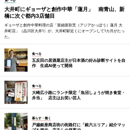
大井町にギョーザと創作中華「蓮月」 南青山、新
橋に次ぐ都内3店舗目
ギョーザと創作中華料理の店「亜細亜割烹（アジアかっぽう）蓮月 大
井町店」（品川区大井1）が、大井町駅近くにオープンして1カ月がたっ
た。
食べる
五反田の居酒屋店主が日本酒の好み診断サイトを自
作 生成AI使って開発
食べる
大崎広小路にランチ限定「魚沼しょうが焼き食堂・
弁当」 店主はお笑い芸人
暮らす・働く
戸越銀座商店街の街路灯に「銀六エリア」紹介マッ
プを掲示 店主らの発案で