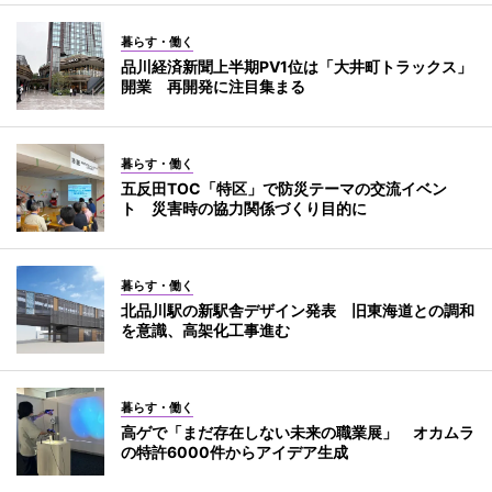
暮らす・働く
品川経済新聞上半期PV1位は「大井町トラックス」
開業 再開発に注目集まる
暮らす・働く
五反田TOC「特区」で防災テーマの交流イベン
ト 災害時の協力関係づくり目的に
暮らす・働く
北品川駅の新駅舎デザイン発表 旧東海道との調和
を意識、高架化工事進む
暮らす・働く
高ゲで「まだ存在しない未来の職業展」 オカムラ
の特許6000件からアイデア生成