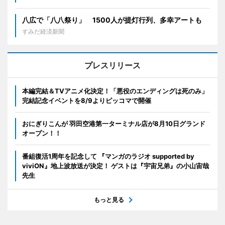
八広で「八八祭り」 1500人が提灯行列、多幸アートも
すみだ経済新聞
プレスリリース
本編完結＆TVアニメ化決定！「悪役のエンディングは死のみ」
完結記念イベントを8/9よりピッコマで開催
おにぎりこんが 羽田空港第一ターミナル店が8月10日グランド
オープン！！
番組復活1周年を記念して 『マンガのラジオ supported by
viviON』地上波放送が決定！ ゲストは『宇宙兄弟』の小山宙哉
先生
もっと見る