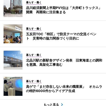
暮らす・働く
品川経済新聞上半期PV1位は「大井町トラックス」
開業 再開発に注目集まる
暮らす・働く
五反田TOC「特区」で防災テーマの交流イベン
ト 災害時の協力関係づくり目的に
暮らす・働く
北品川駅の新駅舎デザイン発表 旧東海道との調和
を意識、高架化工事進む
暮らす・働く
高ゲで「まだ存在しない未来の職業展」 オカムラ
の特許6000件からアイデア生成
もっと見る