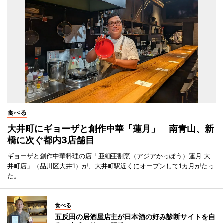
食べる
大井町にギョーザと創作中華「蓮月」 南青山、新
橋に次ぐ都内3店舗目
ギョーザと創作中華料理の店「亜細亜割烹（アジアかっぽう）蓮月 大
井町店」（品川区大井1）が、大井町駅近くにオープンして1カ月がたっ
た。
食べる
五反田の居酒屋店主が日本酒の好み診断サイトを自