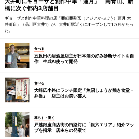
大井町にギョーザと創作中華「蓮月」 南青山、新
橋に次ぐ都内3店舗目
ギョーザと創作中華料理の店「亜細亜割烹（アジアかっぽう）蓮月 大
井町店」（品川区大井1）が、大井町駅近くにオープンして1カ月がたっ
た。
食べる
五反田の居酒屋店主が日本酒の好み診断サイトを自
作 生成AI使って開発
食べる
大崎広小路にランチ限定「魚沼しょうが焼き食堂・
弁当」 店主はお笑い芸人
暮らす・働く
戸越銀座商店街の街路灯に「銀六エリア」紹介マッ
プを掲示 店主らの発案で