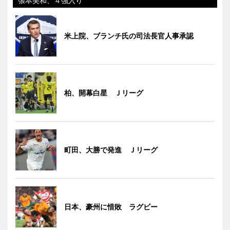
張本美和、４強入り
米上院、ブランチ氏の司法長官人事承認
柏、開幕白星 Ｊリーグ
町田、大勝で発進 Ｊリーグ
日本、豪州に惜敗 ラグビー