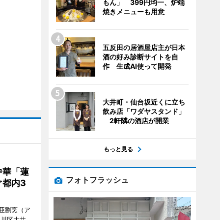
もん」 399円均一、炉端
焼きメニューも用意
五反田の居酒屋店主が日本
酒の好み診断サイトを自
作 生成AI使って開発
大井町・仙台坂近くに立ち
飲み店「ワダヤスタンド」
2軒隣の酒店が開業
もっと見る
中華「蓮
フォトフラッシュ
都内3
亜割烹（ア
品川区大井