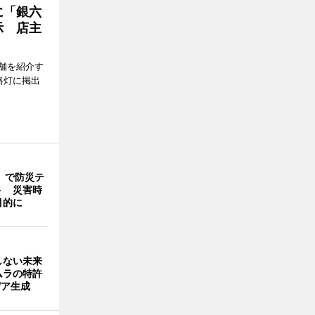
に「銀六
示 店主
舗を紹介す
路灯に掲出
」で防災テ
ト 災害時
目的に
しない未来
ムラの特許
デア生成