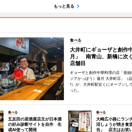
もっと見る
食べる
大井町にギョーザと創作
月」 南青山、新橋に次ぐ
店舗目
ギョーザと創作中華料理の店「亜細
ジアかっぽう）蓮月 大井町店」（
1）が、大井町駅近くにオープンして
った。
食べる
食べる
五反田の居酒屋店主が日本酒
大崎広小路にラン
の好み診断サイトを自作 生
沼しょうが焼き食
成AI使って開発
当」 店主はお笑