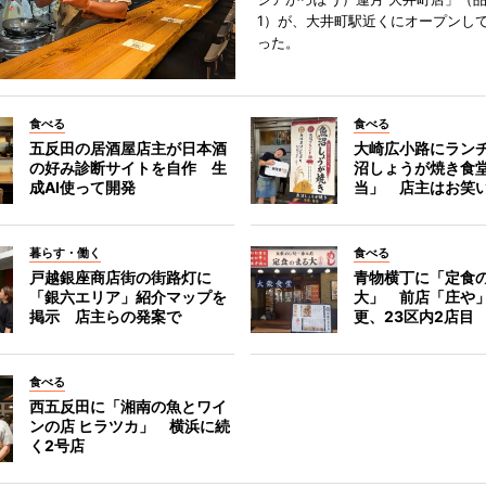
1）が、大井町駅近くにオープンして
った。
食べる
食べる
五反田の居酒屋店主が日本酒
大崎広小路にラン
の好み診断サイトを自作 生
沼しょうが焼き食
成AI使って開発
当」 店主はお笑
暮らす・働く
食べる
戸越銀座商店街の街路灯に
青物横丁に「定食
「銀六エリア」紹介マップを
大」 前店「庄や
掲示 店主らの発案で
更、23区内2店目
食べる
西五反田に「湘南の魚とワイ
ンの店 ヒラツカ」 横浜に続
く2号店