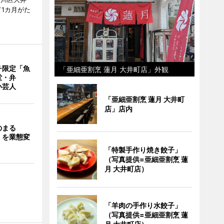
1カ月がた
チ限定「魚
「亜細亜割烹 蓮月 大井町店」外観
堂・弁
い芸人
「亜細亜割烹 蓮月 大井町
店」店内
のまる
」を業態変
「特製手作り焼き餃子」
（写真提供=亜細亜割烹 蓮
月 大井町店）
「羊肉の手作り水餃子」
（写真提供=亜細亜割烹 蓮