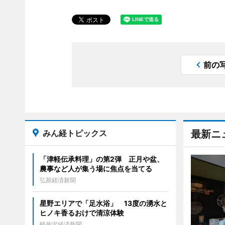
前の
みん経トピックス
最新ニ
「津軽伝承料理」の第2弾 正月や盆、
農事など人が集う場に焦点を当てる
弘前経済新聞
星野エリアで「足水浴」 13度の湧水と
ヒノキ香るおけで清涼体験
軽井沢経済新聞