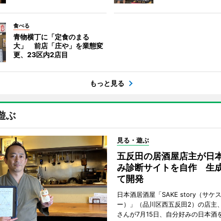
食べる
青物横丁に「定食のまる
大」 前店「庄や」を業態変
更、23区内2店目
もっと見る
遊ぶ
見る・遊ぶ
五反田の居酒屋店主が日
み診断サイトを自作 生成
て開発
日本酒居酒屋「SAKE story（サケ
ー）」（品川区西五反田2）の店主
さんが7月15日、自分好みの日本酒