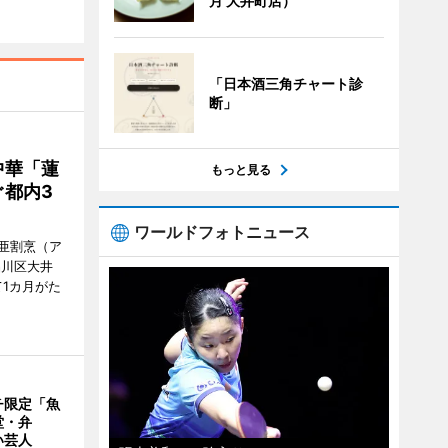
月 大井町店）
「日本酒三角チャート診
断」
中華「蓮
もっと見る
都内3
ワールドフォトニュース
亜割烹（ア
品川区大井
1カ月がた
チ限定「魚
堂・弁
い芸人