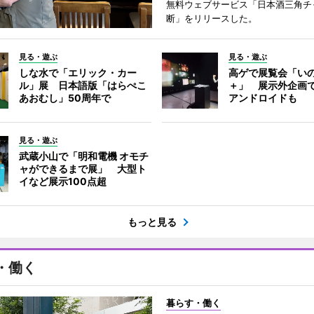
無料ウェブサービス「日本酒三角チ
断」をリリースした。
見る・遊ぶ
見る・遊ぶ
しな水で「エリック・カー
高ゲで展覧会「い
ル」展 日本語版「はらぺこ
＋」 展示外企画
あおむし」50周年で
アンドロイドも
見る・遊ぶ
武蔵小山で「明和電機 オモチ
ャができるまで展」 大型ト
イなど展示100点超
もっと見る
・働く
暮らす・働く