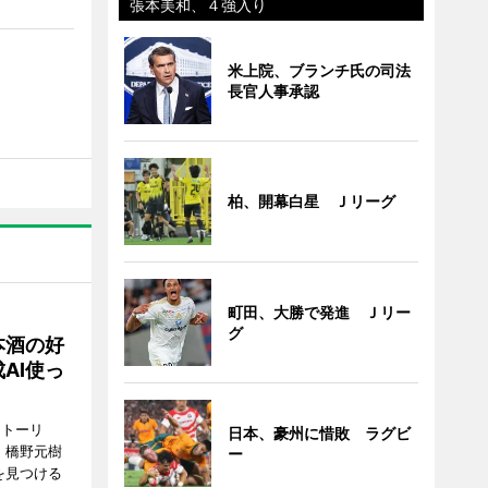
張本美和、４強入り
米上院、ブランチ氏の司法
長官人事承認
柏、開幕白星 Ｊリーグ
町田、大勝で発進 Ｊリー
グ
本酒の好
AI使っ
ストーリ
日本、豪州に惜敗 ラグビ
、橋野元樹
ー
を見つける