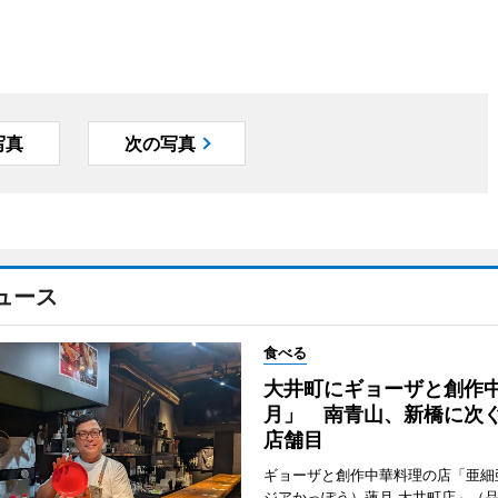
写真
次の写真
ュース
食べる
大井町にギョーザと創作
月」 南青山、新橋に次ぐ
店舗目
ギョーザと創作中華料理の店「亜細
ジアかっぽう）蓮月 大井町店」（