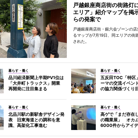
戸越銀座商店街の街路灯
エリア」紹介マップを掲
らの発案で
戸越銀座商店街・銀六会ゾーンの店
るマップが7月19日、同エリアの街
された。
暮らす・働く
暮らす・働く
品川経済新聞上半期PV1位は
五反田TOC「特区
「大井町トラックス」開業
ーマの交流イベン
再開発に注目集まる
の協力関係づくり
暮らす・働く
暮らす・働く
北品川駅の新駅舎デザイン発
高ゲで「まだ存在
表 旧東海道との調和を意
の職業展」 オカ
識、高架化工事進む
6000件からアイ