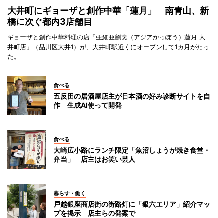
大井町にギョーザと創作中華「蓮月」 南青山、新
橋に次ぐ都内3店舗目
ギョーザと創作中華料理の店「亜細亜割烹（アジアかっぽう）蓮月 大
井町店」（品川区大井1）が、大井町駅近くにオープンして1カ月がたっ
た。
食べる
五反田の居酒屋店主が日本酒の好み診断サイトを自
作 生成AI使って開発
食べる
大崎広小路にランチ限定「魚沼しょうが焼き食堂・
弁当」 店主はお笑い芸人
暮らす・働く
戸越銀座商店街の街路灯に「銀六エリア」紹介マッ
プを掲示 店主らの発案で