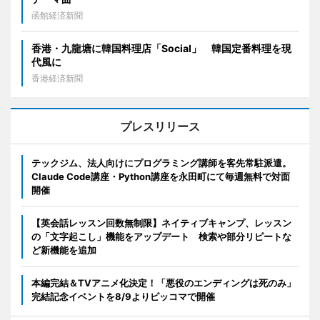
函館経済新聞
香港・九龍塘に韓国料理店「Social」 韓国定番料理を現
代風に
香港経済新聞
プレスリリース
テックジム、法人向けにプログラミング講師を客先常駐派遣。
Claude Code講座・Python講座を永田町にて毎週無料で対面
開催
【英会話レッスン回数無制限】ネイティブキャンプ、レッスン
の「文字起こし」機能をアップデート 検索や部分リピートな
ど新機能を追加
本編完結＆TVアニメ化決定！「悪役のエンディングは死のみ」
完結記念イベントを8/9よりピッコマで開催