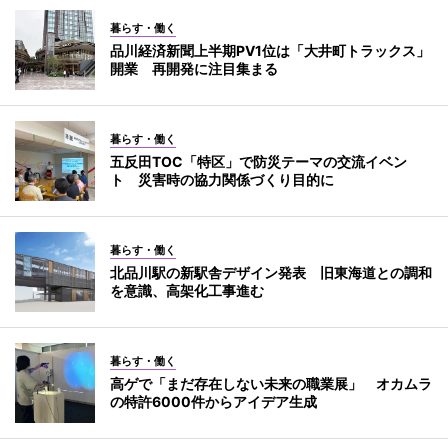
暮らす・働く
品川経済新聞上半期PV1位は「大井町トラックス」
開業 再開発に注目集まる
暮らす・働く
五反田TOC「特区」で防災テーマの交流イベン
ト 災害時の協力関係づくり目的に
暮らす・働く
北品川駅の新駅舎デザイン発表 旧東海道との調和
を意識、高架化工事進む
暮らす・働く
高ゲで「まだ存在しない未来の職業展」 オカムラ
の特許6000件からアイデア生成