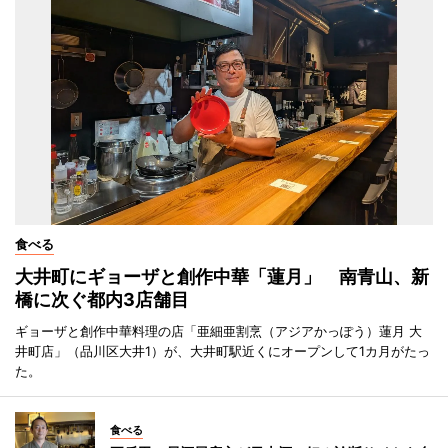
食べる
大井町にギョーザと創作中華「蓮月」 南青山、新
橋に次ぐ都内3店舗目
ギョーザと創作中華料理の店「亜細亜割烹（アジアかっぽう）蓮月 大
井町店」（品川区大井1）が、大井町駅近くにオープンして1カ月がたっ
た。
食べる