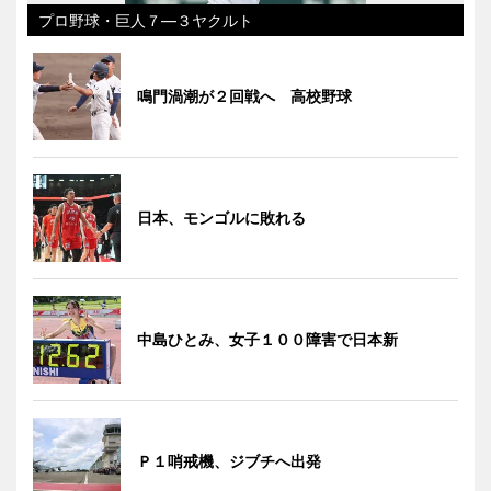
プロ野球・巨人７―３ヤクルト
鳴門渦潮が２回戦へ 高校野球
日本、モンゴルに敗れる
中島ひとみ、女子１００障害で日本新
Ｐ１哨戒機、ジブチへ出発