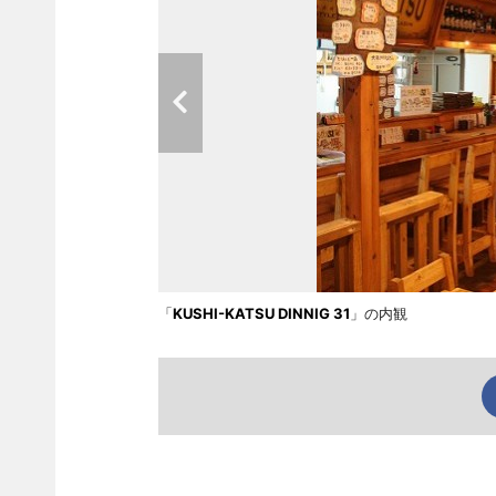
「
KUSHI-KATSU DINNIG 31
」の内観