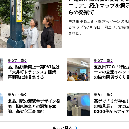
エリア」紹介マップを掲
らの発案で
戸越銀座商店街・銀六会ゾーンの店
るマップが7月19日、同エリアの街
された。
暮らす・働く
暮らす・働く
品川経済新聞上半期PV1位は
五反田TOC「特区
「大井町トラックス」開業
ーマの交流イベン
再開発に注目集まる
の協力関係づくり
暮らす・働く
暮らす・働く
北品川駅の新駅舎デザイン発
高ゲで「まだ存在
表 旧東海道との調和を意
の職業展」 オカ
識、高架化工事進む
6000件からアイ
もっと見る