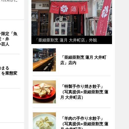
チ限定「魚
堂・弁
「亜細亜割烹 蓮月 大井町店」外観
い芸人
「亜細亜割烹 蓮月 大井町
店」店内
のまる
」を業態変
「特製手作り焼き餃子」
（写真提供=亜細亜割烹 蓮
月 大井町店）
「羊肉の手作り水餃子」
（写真提供=亜細亜割烹 蓮