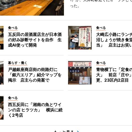
った。
食べる
食べる
五反田の居酒屋店主が日本酒
大崎広小路にラン
の好み診断サイトを自作 生
沼しょうが焼き食
成AI使って開発
当」 店主はお笑
暮らす・働く
食べる
戸越銀座商店街の街路灯に
青物横丁に「定食
「銀六エリア」紹介マップを
大」 前店「庄や
掲示 店主らの発案で
更、23区内2店目
食べる
西五反田に「湘南の魚とワイ
ンの店 ヒラツカ」 横浜に続
く2号店