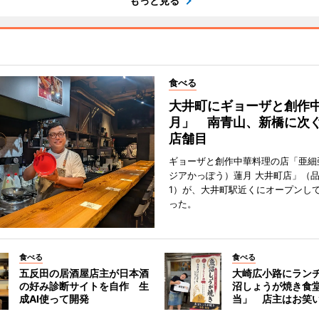
もっと見る
食べる
大井町にギョーザと創作
月」 南青山、新橋に次ぐ
店舗目
ギョーザと創作中華料理の店「亜細
ジアかっぽう）蓮月 大井町店」（
1）が、大井町駅近くにオープンして
った。
食べる
食べる
五反田の居酒屋店主が日本酒
大崎広小路にラン
の好み診断サイトを自作 生
沼しょうが焼き食
成AI使って開発
当」 店主はお笑