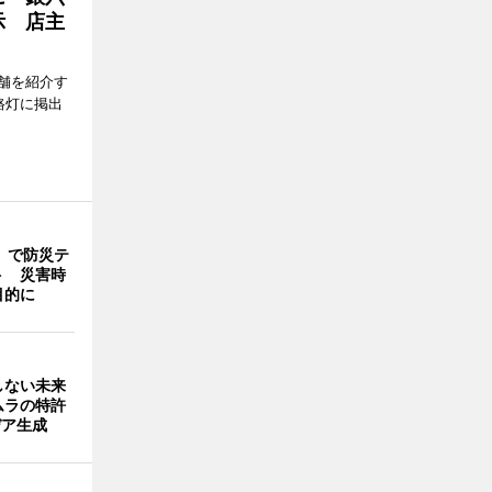
示 店主
舗を紹介す
路灯に掲出
」で防災テ
ト 災害時
目的に
しない未来
ムラの特許
デア生成