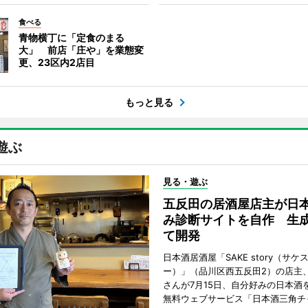
食べる
青物横丁に「定食のまる
大」 前店「庄や」を業態変
更、23区内2店目
もっと見る
遊ぶ
見る・遊ぶ
五反田の居酒屋店主が日
み診断サイトを自作 生成
て開発
日本酒居酒屋「SAKE story（サケ
ー）」（品川区西五反田2）の店主
さんが7月15日、自分好みの日本酒
無料ウェブサービス「日本酒三角チ