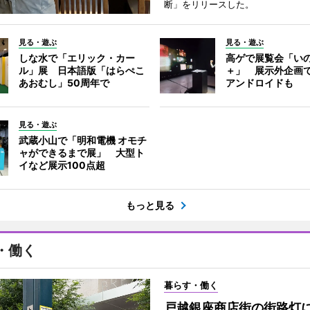
断」をリリースした。
見る・遊ぶ
見る・遊ぶ
しな水で「エリック・カー
高ゲで展覧会「い
ル」展 日本語版「はらぺこ
＋」 展示外企画
あおむし」50周年で
アンドロイドも
見る・遊ぶ
武蔵小山で「明和電機 オモチ
ャができるまで展」 大型ト
イなど展示100点超
もっと見る
・働く
暮らす・働く
戸越銀座商店街の街路灯