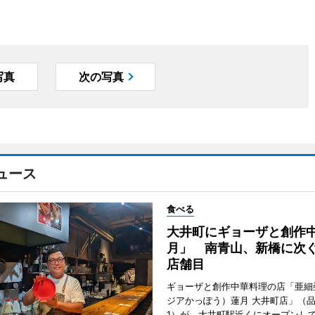
写真
次の写真
ュース
食べる
大井町にギョーザと創作
月」 南青山、新橋に次ぐ
店舗目
ギョーザと創作中華料理の店「亜細
ジアかっぽう）蓮月 大井町店」（
1）が、大井町駅近くにオープンして