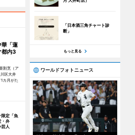
月 大井町店）
「日本酒三角チャート診
断」
中華「蓮
都内3
もっと見る
亜割烹（ア
ワールドフォトニュース
品川区大井
1カ月がた
チ限定「魚
堂・弁
い芸人