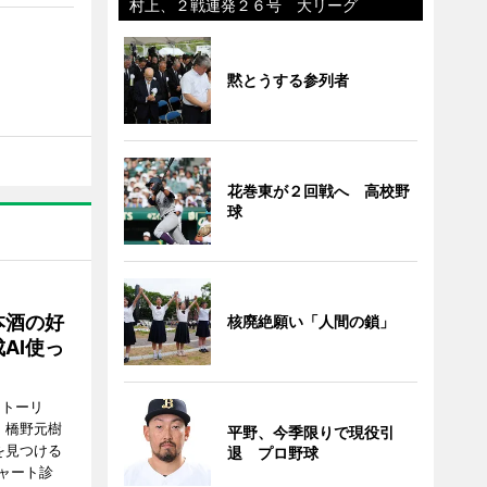
村上、２戦連発２６号 大リーグ
黙とうする参列者
花巻東が２回戦へ 高校野
球
本酒の好
核廃絶願い「人間の鎖」
AI使っ
ストーリ
、橋野元樹
平野、今季限りで現役引
を見つける
退 プロ野球
ャート診