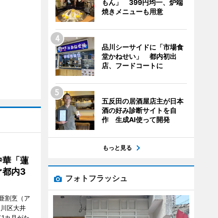
もん」 399円均一、炉端
焼きメニューも用意
品川シーサイドに「市場食
堂かねせい」 都内初出
店、フードコートに
五反田の居酒屋店主が日本
酒の好み診断サイトを自
作 生成AI使って開発
もっと見る
中華「蓮
都内3
フォトフラッシュ
亜割烹（ア
品川区大井
1カ月がた