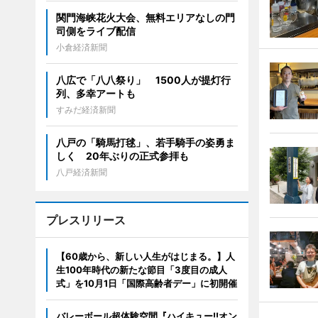
関門海峡花火大会、無料エリアなしの門
司側をライブ配信
小倉経済新聞
八広で「八八祭り」 1500人が提灯行
列、多幸アートも
すみだ経済新聞
八戸の「騎馬打毬」、若手騎手の姿勇ま
しく 20年ぶりの正式参拝も
八戸経済新聞
プレスリリース
【60歳から、新しい人生がはじまる。】人
生100年時代の新たな節目「3度目の成人
式」を10月1日「国際高齢者デー」に初開催
バレーボール超体験空間『ハイキュー!!オン