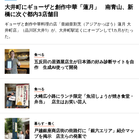
大井町にギョーザと創作中華「蓮月」 南青山、新
橋に次ぐ都内3店舗目
ギョーザと創作中華料理の店「亜細亜割烹（アジアかっぽう）蓮月 大
井町店」（品川区大井1）が、大井町駅近くにオープンして1カ月がたっ
た。
食べる
五反田の居酒屋店主が日本酒の好み診断サイトを自
作 生成AI使って開発
食べる
大崎広小路にランチ限定「魚沼しょうが焼き食堂・
弁当」 店主はお笑い芸人
暮らす・働く
戸越銀座商店街の街路灯に「銀六エリア」紹介マッ
プを掲示 店主らの発案で