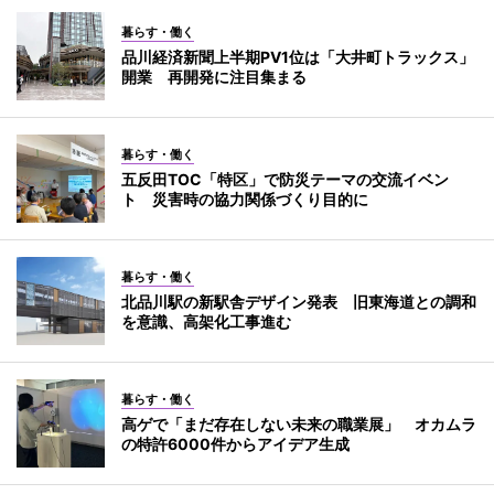
暮らす・働く
品川経済新聞上半期PV1位は「大井町トラックス」
開業 再開発に注目集まる
暮らす・働く
五反田TOC「特区」で防災テーマの交流イベン
ト 災害時の協力関係づくり目的に
暮らす・働く
北品川駅の新駅舎デザイン発表 旧東海道との調和
を意識、高架化工事進む
暮らす・働く
高ゲで「まだ存在しない未来の職業展」 オカムラ
の特許6000件からアイデア生成