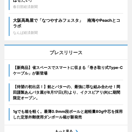
春日部経済新聞
大阪高島屋で「なつやすみフェスタ」 南海やPeachとコ
ラボ
なんば経済新聞
プレスリリース
【新商品】省スペースでスマートに収まる「巻き取り式Type-C
ケーブル」が新登場
【待望の初出店！】餡とバターの、最強に罪な組み合わせ！岡
田謹製あんバタ屋が8月17日(月)より、イクスピアリ(R)に期間
限定オープン。
1gでも箱を軽く。最薄0.9mm段ボールと超軽量80g中芯を採用
した定形外郵便用ダンボール箱が新発売
もっと見る