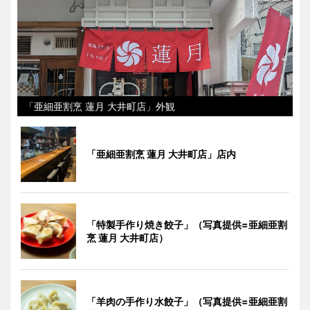
「亜細亜割烹 蓮月 大井町店」外観
「亜細亜割烹 蓮月 大井町店」店内
「特製手作り焼き餃子」（写真提供=亜細亜割
烹 蓮月 大井町店）
「羊肉の手作り水餃子」（写真提供=亜細亜割