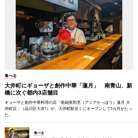
食べる
大井町にギョーザと創作中華「蓮月」 南青山、新
橋に次ぐ都内3店舗目
ギョーザと創作中華料理の店「亜細亜割烹（アジアかっぽう）蓮月 大
井町店」（品川区大井1）が、大井町駅近くにオープンして1カ月がたっ
た。
食べる