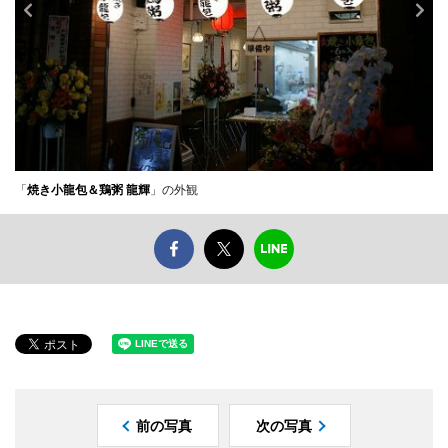
「
焼き小龍包＆鶏粥 龍輝
」の外観
前の写真
次の写真