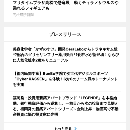
マリタイムプラザ高松で恐竜展 動くティラノサウルスや
乗れるフィギュアも
高松経済新聞
プレスリリース
美容化学者「かずのすけ」開発CeraLaboからトラネキサム酸
*?配合のグリセリンフリー薬用美白*?化粧水が新登場！ならび
に人気化粧水2種をリニューアル
【都内民間学童】BunBu学院で次世代デジタルスポーツ
「Cyber KASSEN」を体験！6対6のチーム戦やトーナメント
を実施
福岡発・投資用新築アパートブランド「LEGENDE」を本格始
動。銀行融資評価から逆算し、一棟目から次の投資まで見据え
る、福岡発の新築アパートシリーズ～金利上昇・物価高で不動
産投資に悩む投資家に光明
もっと見る