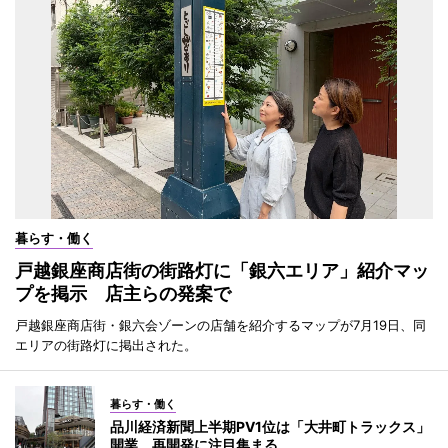
暮らす・働く
戸越銀座商店街の街路灯に「銀六エリア」紹介マッ
プを掲示 店主らの発案で
戸越銀座商店街・銀六会ゾーンの店舗を紹介するマップが7月19日、同
エリアの街路灯に掲出された。
暮らす・働く
品川経済新聞上半期PV1位は「大井町トラックス」
開業 再開発に注目集まる