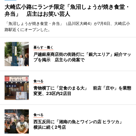
大崎広小路にランチ限定「魚沼しょうが焼き食堂・
弁当」 店主はお笑い芸人
「魚沼しょうが焼き食堂・弁当」（品川区大崎4）が7月6日、大崎広小
路駅近くにオープンした。
暮らす・働く
戸越銀座商店街の街路灯に「銀六エリア」紹介マッ
プを掲示 店主らの発案で
食べる
青物横丁に「定食のまる大」 前店「庄や」を業態
変更、23区内2店目
食べる
西五反田に「湘南の魚とワインの店 ヒラツカ」
横浜に続く2号店