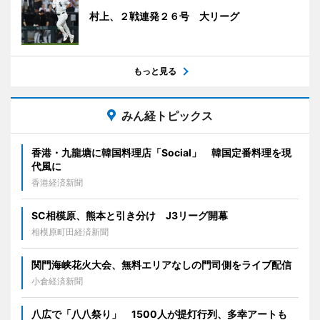
村上、２戦連発２６号 大リーグ
もっと見る
みん経トピックス
香港・九龍塘に韓国料理店「Social」 韓国定番料理を現
代風に
香港経済新聞
SC相模原、熊本と引き分け J3リーグ開幕
相模原町田経済新聞
関門海峡花火大会、無料エリアなしの門司側をライブ配信
小倉経済新聞
八広で「八八祭り」 1500人が提灯行列、多幸アートも