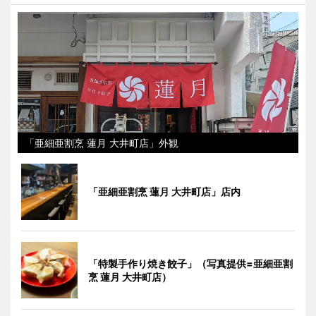
「亜細亜割烹 蓮月 大井町店」外観
「亜細亜割烹 蓮月 大井町店」店内
「特製手作り焼き餃子」（写真提供=亜細亜割
烹 蓮月 大井町店）