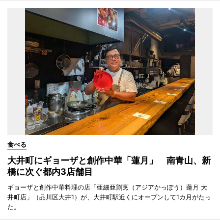
食べる
大井町にギョーザと創作中華「蓮月」 南青山、新
橋に次ぐ都内3店舗目
ギョーザと創作中華料理の店「亜細亜割烹（アジアかっぽう）蓮月 大
井町店」（品川区大井1）が、大井町駅近くにオープンして1カ月がたっ
た。