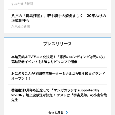
すみだ経済新聞
八戸の「騎馬打毬」、若手騎手の姿勇ましく 20年ぶりの
正式参拝も
八戸経済新聞
プレスリリース
本編完結＆TVアニメ化決定！「悪役のエンディングは死のみ」
完結記念イベントを8/9よりピッコマで開催
おにぎりこんが 羽田空港第一ターミナル店が8月10日グランド
オープン！！
番組復活1周年を記念して 『マンガのラジオ supported by
viviON』地上波放送が決定！ ゲストは『宇宙兄弟』の小山宙哉
先生
もっと見る