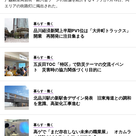
エリアの街路灯に掲出された。
暮らす・働く
品川経済新聞上半期PV1位は「大井町トラックス」
開業 再開発に注目集まる
暮らす・働く
五反田TOC「特区」で防災テーマの交流イベン
ト 災害時の協力関係づくり目的に
暮らす・働く
北品川駅の新駅舎デザイン発表 旧東海道との調和
を意識、高架化工事進む
暮らす・働く
高ゲで「まだ存在しない未来の職業展」 オカムラ