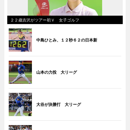
２２歳吉沢がツアー初Ｖ 女子ゴルフ
中島ひとみ、１２秒６２の日本新
山本の力投 大リーグ
大谷が決勝打 大リーグ