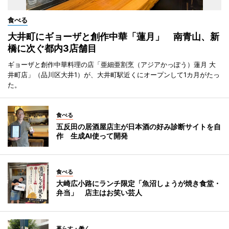
食べる
大井町にギョーザと創作中華「蓮月」 南青山、新
橋に次ぐ都内3店舗目
ギョーザと創作中華料理の店「亜細亜割烹（アジアかっぽう）蓮月 大
井町店」（品川区大井1）が、大井町駅近くにオープンして1カ月がたっ
た。
食べる
五反田の居酒屋店主が日本酒の好み診断サイトを自
作 生成AI使って開発
食べる
大崎広小路にランチ限定「魚沼しょうが焼き食堂・
弁当」 店主はお笑い芸人
暮らす・働く