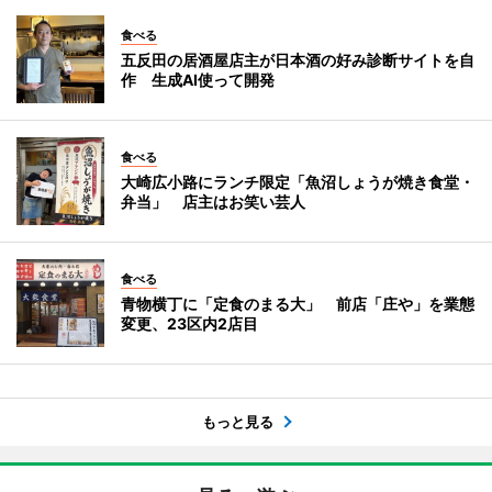
食べる
五反田の居酒屋店主が日本酒の好み診断サイトを自
作 生成AI使って開発
食べる
大崎広小路にランチ限定「魚沼しょうが焼き食堂・
弁当」 店主はお笑い芸人
食べる
青物横丁に「定食のまる大」 前店「庄や」を業態
変更、23区内2店目
もっと見る