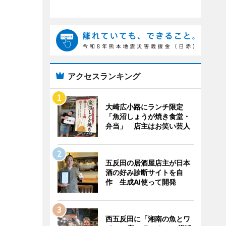
アクセスランキング
大崎広小路にランチ限定
「魚沼しょうが焼き食堂・
弁当」 店主はお笑い芸人
五反田の居酒屋店主が日本
酒の好み診断サイトを自
作 生成AI使って開発
西五反田に「湘南の魚とワ