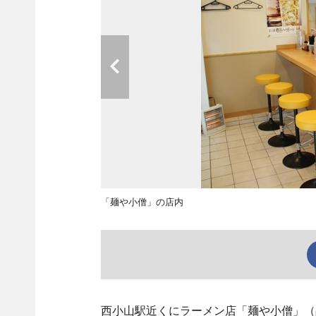
「麺や小僧」の店内
西小山駅近くにラーメン店「麺や小僧」（品川区