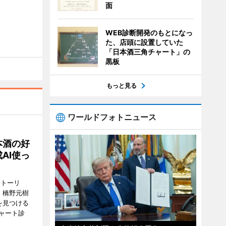
面
WEB診断開発のもとになっ
た、店頭に設置していた
「日本酒三角チャート」の
黒板
もっと見る
ワールドフォトニュース
本酒の好
AI使っ
ストーリ
、橋野元樹
を見つける
ャート診