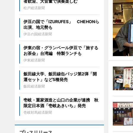
者歓迎、大音量で演奏楽しむ
松戸経済新聞
伊豆の国で「IZURUFES」 CHEHONら
出演、地元勢も
伊豆の国経済新聞
伊東の宿・グランベール伊豆で「旅する
お茶会」台湾編 特製ランチも
伊東経済新聞
飯田線大学、飯田線缶バッジ第2弾「開
運セット」など5種発売
飯田経済新聞
壱岐・重家酒造と山口の企業が連携 秋
限定日本酒「壱岐あきいち」発売
壱岐対馬経済新聞
プレスリリース