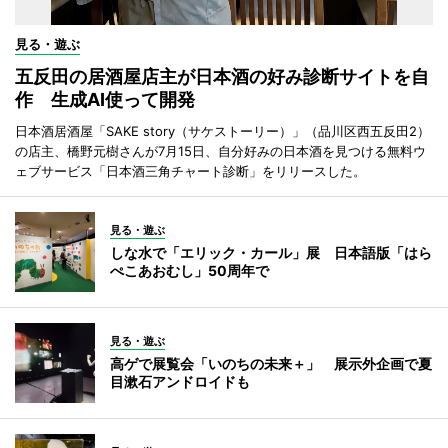
見る・遊ぶ
五反田の居酒屋店主が日本酒の好み診断サイトを自
作 生成AI使って開発
日本酒居酒屋「SAKE story（サケストーリー）」（品川区西五反田2）
の店主、橋野元樹さんが7月15日、自分好みの日本酒を見つける無料ウ
ェブサービス「日本酒三角チャート診断」をリリースした。
見る・遊ぶ
しな水で「エリック・カール」展 日本語版「はら
ぺこあおむし」50周年で
見る・遊ぶ
高ゲで展覧会「いのちの未来＋」 展示外企画で夏
目漱石アンドロイドも