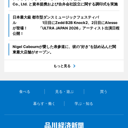
Co., Ltd. と資本提携および合弁会社設立に関する調印式を実施
日本最大級 都市型ダンスミュージックフェスティバ
ル 1日目にZedd B2B Knock2、2日目にAlesso
が登場！ 「ULTRA JAPAN 2026」アーティスト出演日程
公開！
Nigel Cabournが愛した表参道に、彼の“好き”を詰め込んだ関
東最大店舗がオープン。
もっと見る
食べる
見る・遊ぶ
買う
暮らす・働く
学ぶ・知る