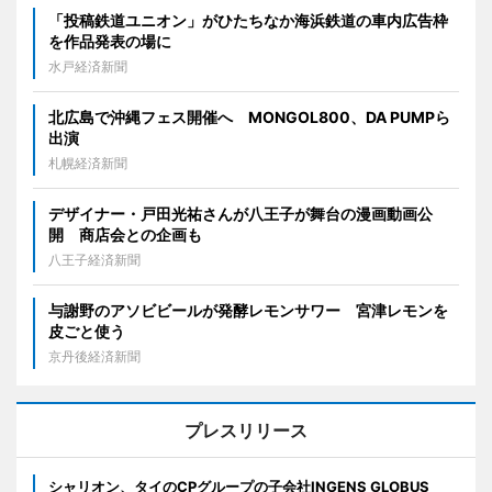
「投稿鉄道ユニオン」がひたちなか海浜鉄道の車内広告枠
を作品発表の場に
水戸経済新聞
北広島で沖縄フェス開催へ MONGOL800、DA PUMPら
出演
札幌経済新聞
デザイナー・戸田光祐さんが八王子が舞台の漫画動画公
開 商店会との企画も
八王子経済新聞
与謝野のアソビビールが発酵レモンサワー 宮津レモンを
皮ごと使う
京丹後経済新聞
プレスリリース
シャリオン、タイのCPグループの子会社INGENS GLOBUS