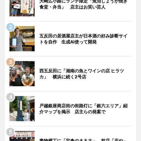
大崎広小路にランチ限定「魚沼しょうが焼き
食堂・弁当」 店主はお笑い芸人
五反田の居酒屋店主が日本酒の好み診断サイ
トを自作 生成AI使って開発
西五反田に「湘南の魚とワインの店 ヒラツ
カ」 横浜に続く2号店
戸越銀座商店街の街路灯に「銀六エリア」紹
介マップを掲示 店主らの発案で
青物横丁に「定食のまる大」 前店「庄や」