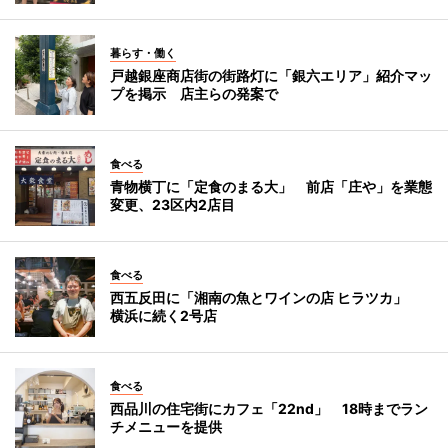
暮らす・働く
戸越銀座商店街の街路灯に「銀六エリア」紹介マッ
プを掲示 店主らの発案で
食べる
青物横丁に「定食のまる大」 前店「庄や」を業態
変更、23区内2店目
食べる
西五反田に「湘南の魚とワインの店 ヒラツカ」
横浜に続く2号店
食べる
西品川の住宅街にカフェ「22nd」 18時までラン
チメニューを提供