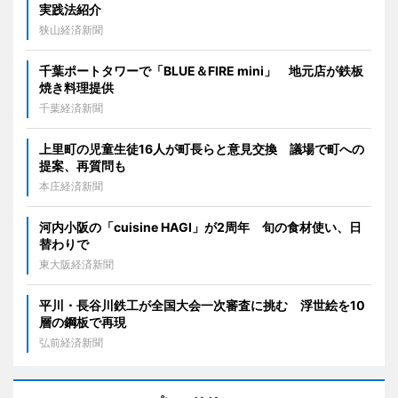
実践法紹介
狭山経済新聞
千葉ポートタワーで「BLUE＆FIRE mini」 地元店が鉄板
焼き料理提供
千葉経済新聞
上里町の児童生徒16人が町長らと意見交換 議場で町への
提案、再質問も
本庄経済新聞
河内小阪の「cuisine HAGI」が2周年 旬の食材使い、日
替わりで
東大阪経済新聞
平川・長谷川鉄工が全国大会一次審査に挑む 浮世絵を10
層の鋼板で再現
弘前経済新聞