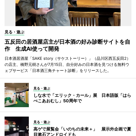
見る・遊ぶ
五反田の居酒屋店主が日本酒の好み診断サイトを自
作 生成AI使って開発
日本酒居酒屋「SAKE story（サケストーリー）」（品川区西五反田2）
の店主、橋野元樹さんが7月15日、自分好みの日本酒を見つける無料ウ
ェブサービス「日本酒三角チャート診断」をリリースした。
見る・遊ぶ
しな水で「エリック・カール」展 日本語版「はら
ぺこあおむし」50周年で
見る・遊ぶ
高ゲで展覧会「いのちの未来＋」 展示外企画で夏
目漱石アンドロイドも