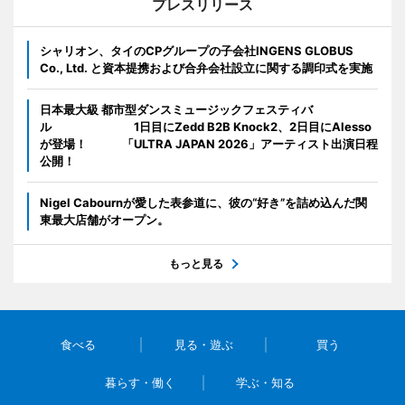
プレスリリース
シャリオン、タイのCPグループの子会社INGENS GLOBUS
Co., Ltd. と資本提携および合弁会社設立に関する調印式を実施
日本最大級 都市型ダンスミュージックフェスティバ
ル 1日目にZedd B2B Knock2、2日目にAlesso
が登場！ 「ULTRA JAPAN 2026」アーティスト出演日程
公開！
Nigel Cabournが愛した表参道に、彼の“好き”を詰め込んだ関
東最大店舗がオープン。
もっと見る
食べる
見る・遊ぶ
買う
暮らす・働く
学ぶ・知る