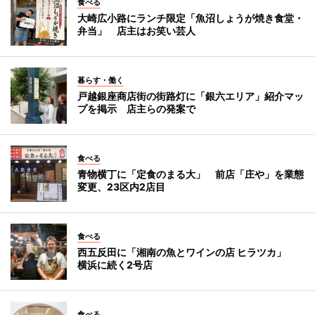
食べる
大崎広小路にランチ限定「魚沼しょうが焼き食堂・
弁当」 店主はお笑い芸人
暮らす・働く
戸越銀座商店街の街路灯に「銀六エリア」紹介マッ
プを掲示 店主らの発案で
食べる
青物横丁に「定食のまる大」 前店「庄や」を業態
変更、23区内2店目
食べる
西五反田に「湘南の魚とワインの店 ヒラツカ」
横浜に続く2号店
食べる