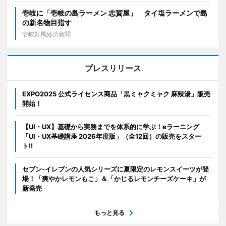
壱岐に「壱岐の島ラーメン 志賀屋」 タイ塩ラーメンで島
の新名物目指す
壱岐対馬経済新聞
プレスリリース
EXPO2025 公式ライセンス商品「黒ミャクミャク 麻辣湯」販売
開始！
【UI・UX】基礎から実務までを体系的に学ぶ！eラーニング
「UI・UX基礎講座 2026年度版」（全12回）の販売をスター
ト!!
セブン‐イレブンの人気シリーズに夏限定のレモンスイーツが登
場！「爽やかレモンもこ」＆「かじるレモンチーズケーキ」が
新発売
もっと見る