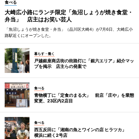
食べる
大崎広小路にランチ限定「魚沼しょうが焼き食堂・
弁当」 店主はお笑い芸人
「魚沼しょうが焼き食堂・弁当」（品川区大崎4）が7月6日、大崎広小
路駅近くにオープンした。
暮らす・働く
戸越銀座商店街の街路灯に「銀六エリア」紹介マッ
プを掲示 店主らの発案で
食べる
青物横丁に「定食のまる大」 前店「庄や」を業態
変更、23区内2店目
食べる
西五反田に「湘南の魚とワインの店 ヒラツカ」
横浜に続く2号店