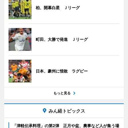
柏、開幕白星 Ｊリーグ
町田、大勝で発進 Ｊリーグ
日本、豪州に惜敗 ラグビー
もっと見る
みん経トピックス
「津軽伝承料理」の第2弾 正月や盆、農事など人が集う場