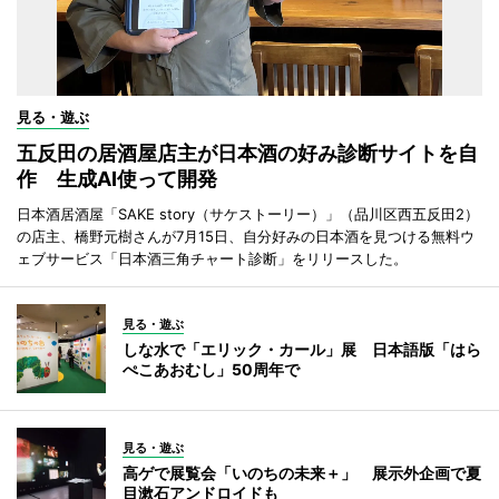
見る・遊ぶ
五反田の居酒屋店主が日本酒の好み診断サイトを自
作 生成AI使って開発
日本酒居酒屋「SAKE story（サケストーリー）」（品川区西五反田2）
の店主、橋野元樹さんが7月15日、自分好みの日本酒を見つける無料ウ
ェブサービス「日本酒三角チャート診断」をリリースした。
見る・遊ぶ
しな水で「エリック・カール」展 日本語版「はら
ぺこあおむし」50周年で
見る・遊ぶ
高ゲで展覧会「いのちの未来＋」 展示外企画で夏
目漱石アンドロイドも