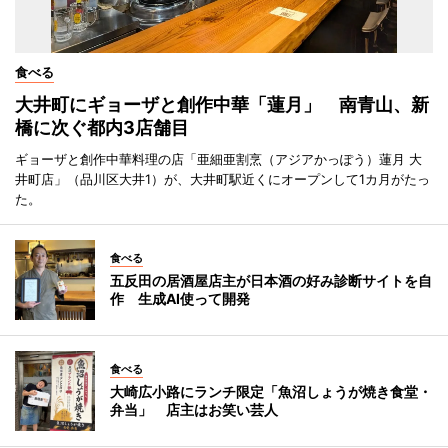
食べる
大井町にギョーザと創作中華「蓮月」 南青山、新
橋に次ぐ都内3店舗目
ギョーザと創作中華料理の店「亜細亜割烹（アジアかっぽう）蓮月 大
井町店」（品川区大井1）が、大井町駅近くにオープンして1カ月がたっ
た。
食べる
五反田の居酒屋店主が日本酒の好み診断サイトを自
作 生成AI使って開発
食べる
大崎広小路にランチ限定「魚沼しょうが焼き食堂・
弁当」 店主はお笑い芸人