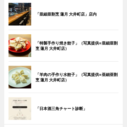
「亜細亜割烹 蓮月 大井町店」店内
「特製手作り焼き餃子」（写真提供=亜細亜割
烹 蓮月 大井町店）
「羊肉の手作り水餃子」（写真提供=亜細亜割
烹 蓮月 大井町店）
「日本酒三角チャート診断」