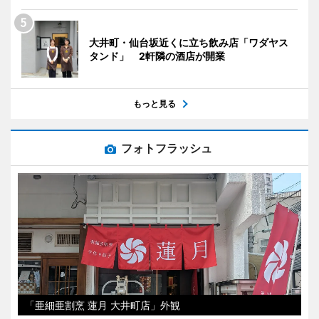
大井町・仙台坂近くに立ち飲み店「ワダヤス
タンド」 2軒隣の酒店が開業
もっと見る
フォトフラッシュ
「亜細亜割烹 蓮月 大井町店」外観