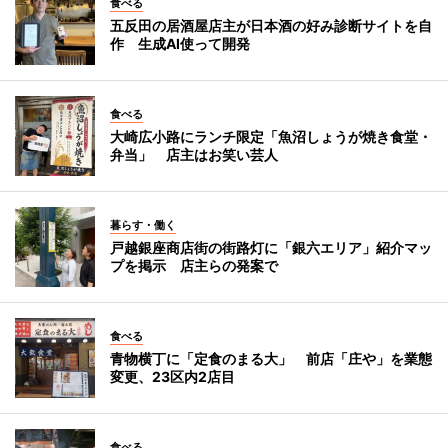
食べる
五反田の居酒屋店主が日本酒の好み診断サイトを自
作 生成AI使って開発
食べる
大崎広小路にランチ限定「魚沼しょうが焼き食堂・
弁当」 店主はお笑い芸人
暮らす・働く
戸越銀座商店街の街路灯に「銀六エリア」紹介マッ
プを掲示 店主らの発案で
食べる
青物横丁に「定食のまる大」 前店「庄や」を業態
変更、23区内2店目
食べる