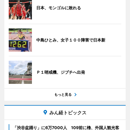
日本、モンゴルに敗れる
中島ひとみ、女子１００障害で日本新
Ｐ１哨戒機、ジブチへ出発
もっと見る
みん経トピックス
「渋谷盆踊り」に6万7000人 109前に櫓、外国人観光客