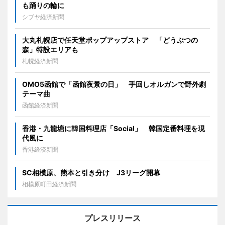
も踊りの輪に
シブヤ経済新聞
大丸札幌店で任天堂ポップアップストア 「どうぶつの
森」特設エリアも
札幌経済新聞
OMO5函館で「函館夜景の日」 手回しオルガンで野外劇
テーマ曲
函館経済新聞
香港・九龍塘に韓国料理店「Social」 韓国定番料理を現
代風に
香港経済新聞
SC相模原、熊本と引き分け J3リーグ開幕
相模原町田経済新聞
プレスリリース