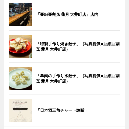
「亜細亜割烹 蓮月 大井町店」店内
「特製手作り焼き餃子」（写真提供=亜細亜割
烹 蓮月 大井町店）
「羊肉の手作り水餃子」（写真提供=亜細亜割
烹 蓮月 大井町店）
「日本酒三角チャート診断」