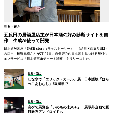
見る・遊ぶ
五反田の居酒屋店主が日本酒の好み診断サイトを自
作 生成AI使って開発
日本酒居酒屋「SAKE story（サケストーリー）」（品川区西五反田2）
の店主、橋野元樹さんが7月15日、自分好みの日本酒を見つける無料ウ
ェブサービス「日本酒三角チャート診断」をリリースした。
見る・遊ぶ
しな水で「エリック・カール」展 日本語版「はら
ぺこあおむし」50周年で
見る・遊ぶ
高ゲで展覧会「いのちの未来＋」 展示外企画で夏
目漱石アンドロイドも