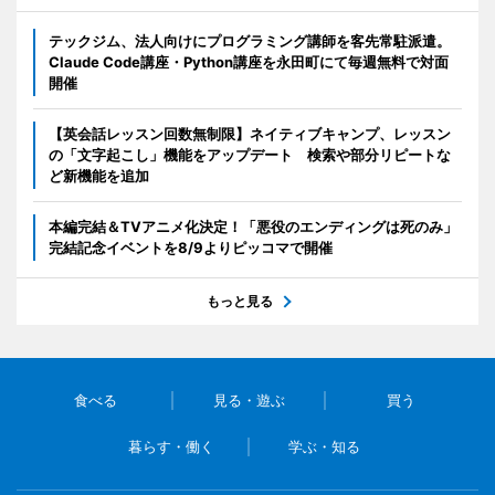
テックジム、法人向けにプログラミング講師を客先常駐派遣。
Claude Code講座・Python講座を永田町にて毎週無料で対面
開催
【英会話レッスン回数無制限】ネイティブキャンプ、レッスン
の「文字起こし」機能をアップデート 検索や部分リピートな
ど新機能を追加
本編完結＆TVアニメ化決定！「悪役のエンディングは死のみ」
完結記念イベントを8/9よりピッコマで開催
もっと見る
食べる
見る・遊ぶ
買う
暮らす・働く
学ぶ・知る