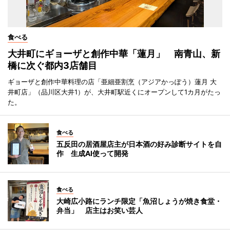
食べる
大井町にギョーザと創作中華「蓮月」 南青山、新
橋に次ぐ都内3店舗目
ギョーザと創作中華料理の店「亜細亜割烹（アジアかっぽう）蓮月 大
井町店」（品川区大井1）が、大井町駅近くにオープンして1カ月がたっ
た。
食べる
五反田の居酒屋店主が日本酒の好み診断サイトを自
作 生成AI使って開発
食べる
大崎広小路にランチ限定「魚沼しょうが焼き食堂・
弁当」 店主はお笑い芸人