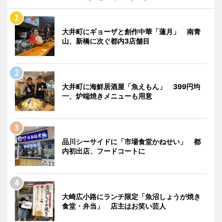
大井町にギョーザと創作中華「蓮月」 南青
山、新橋に次ぐ都内3店舗目
大井町に海鮮居酒屋「魚えもん」 399円均
一、炉端焼きメニューも用意
品川シーサイドに「市場食堂かねせい」 都
内初出店、フードコートに
大崎広小路にランチ限定「魚沼しょうが焼き
食堂・弁当」 店主はお笑い芸人