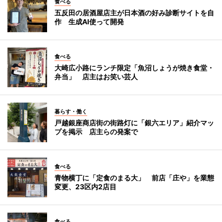
食べる
五反田の居酒屋店主が日本酒の好み診断サイトを自
作 生成AI使って開発
食べる
大崎広小路にランチ限定「魚沼しょうが焼き食堂・
弁当」 店主はお笑い芸人
暮らす・働く
戸越銀座商店街の街路灯に「銀六エリア」紹介マッ
プを掲示 店主らの発案で
食べる
青物横丁に「定食のまる大」 前店「庄や」を業態
変更、23区内2店目
食べる